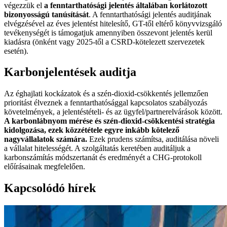
végezzük el
a fenntarthatósági jelentés általában korlátozott
bizonyosságú tanúsítását
. A fenntarthatósági jelentés auditjának
elvégzésével az éves jelentést hitelesítő, GT-től eltérő könyvvizsgáló
tevékenységét is támogatjuk amennyiben összevont jelentés kerül
kiadásra (önként vagy 2025-től a CSRD-kötelezett szervezetek
esetén).
Karbonjelentések auditja
Az éghajlati kockázatok és a szén-dioxid-csökkentés jellemzően
prioritást élveznek a fenntarthatósággal kapcsolatos szabályozás
követelmények, a jelentéstételi- és az ügyfel/partnerelvárások között.
A karbonlábnyom mérése és szén-dioxid-csökkentési stratégia
kidolgozása, ezek közzététele egyre inkább kötelező
nagyvállalatok számára.
Ezek prudens számítsa, auditálása növeli
a vállalat hitelességét. A szolgáltatás keretében auditáljuk a
karbonszámítás módszertanát és eredményét a CHG-protokoll
előírásainak megfelelően.
Kapcsolódó hírek