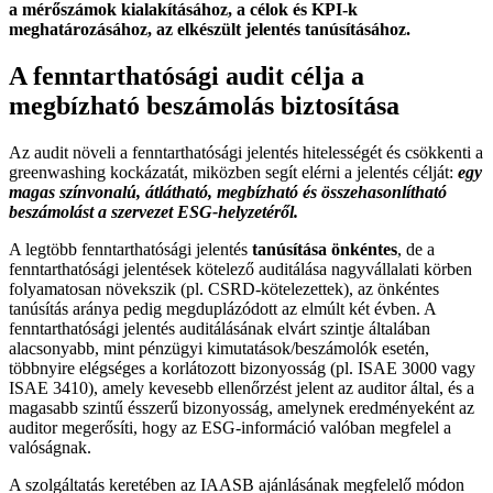
a mérőszámok kialakításához, a célok és KPI-k
meghatározásához, az elkészült jelentés tanúsításához.
A fenntarthatósági audit célja a
megbízható beszámolás biztosítása
Az audit növeli a fenntarthatósági jelentés hitelességét és csökkenti a
greenwashing kockázatát, miközben segít elérni a jelentés célját:
egy
magas színvonalú, átlátható, megbízható és összehasonlítható
beszámolást a szervezet ESG-helyzetéről.
A legtöbb fenntarthatósági jelentés
tanúsítása önkéntes
, de a
fenntarthatósági jelentések kötelező auditálása nagyvállalati körben
folyamatosan növekszik (pl. CSRD-kötelezettek), az önkéntes
tanúsítás aránya pedig megduplázódott az elmúlt két évben. A
fenntarthatósági jelentés auditálásának elvárt szintje általában
alacsonyabb, mint pénzügyi kimutatások/beszámolók esetén,
többnyire elégséges a korlátozott bizonyosság (pl. ISAE 3000 vagy
ISAE 3410), amely kevesebb ellenőrzést jelent az auditor által, és a
magasabb szintű ésszerű bizonyosság, amelynek eredményeként az
auditor megerősíti, hogy az ESG-információ valóban megfelel a
valóságnak.
A szolgáltatás keretében az IAASB ajánlásának megfelelő módon