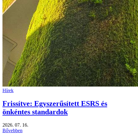
Hírek
Frissítve: Egyszerűsített ESRS és
önkéntes standardok
2026. 07. 16.
Bővebben