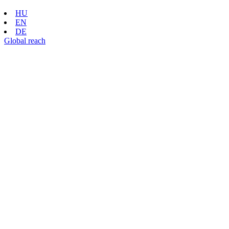
HU
EN
DE
Global reach