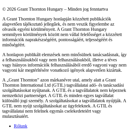
© 2026 Grant Thornton Hungary – Minden jog fenntartva
A Grant Thornton Hungary honlapján közzétett publikációk
alapvetően tájékoztató jellegűek, és nem veszik figyelembe az
olvasók egyéni körülményeit. A Grant Thornton Hungary
semmilyen körülmények között nem vállal felelősséget a közzétett
információk naprakészségéért, pontosságáért, teljességéért és
minőségéért.
A honlapon publikált elemzések nem minősülnek tanácsadásnak, így
a felhasználásukból vagy nem felhasználásukból, illetve a téves
vagy hiányos információk felhasználásából eredő vagyoni vagy nem
vagyoni kár megtérítésére vonatkozó igények alapvetően kizártak.
A „Grant Thornton” azon márkanévre utal, amely alatt a Grant
Thornton International Ltd (GTIL) tagvállalatai adó- és tanácsadási
szolgáltatásokat nyújtanak. A GTIL és a tagvállalatok nem képeznek
nemzetközi partnerséget. A GTIL és minden egyes tagvállalat
különálló jogi személy. A szolgáltatásokat a tagvállalatok nyújtják. A
GTIL nem nyújt szolgáltatásokat az ügyfeleknek. A GTIL és
tagvállalatai nem felelnek egymás cselekedeteiért vagy
mulasztásaiért.
Rólunk