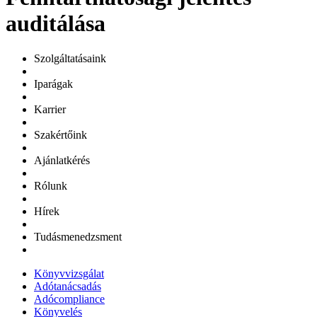
auditálása
Szolgáltatásaink
Iparágak
Karrier
Szakértőink
Ajánlatkérés
Rólunk
Hírek
Tudásmenedzsment
Könyvvizsgálat
Adótanácsadás
Adócompliance
Könyvelés