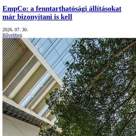
EmpCo: a fenntarthatósági állításokat
már bizonyítani is kell
2026. 07. 30.
Bővebben