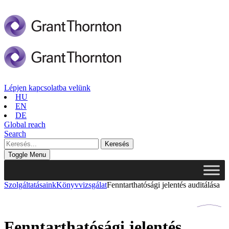
Lépjen kapcsolatba velünk
HU
EN
DE
Global reach
Search
Toggle Menu
Szolgáltatásaink
Könyvvizsgálat
Fenntarthatósági jelentés auditálása
Fenntarthatósági jelentés