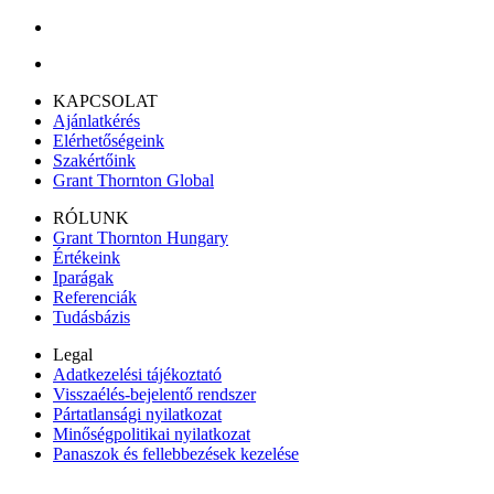
KAPCSOLAT
Ajánlatkérés
Elérhetőségeink
Szakértőink
Grant Thornton Global
RÓLUNK
Grant Thornton Hungary
Értékeink
Iparágak
Referenciák
Tudásbázis
Legal
Adatkezelési tájékoztató
Visszaélés-bejelentő rendszer
Pártatlansági nyilatkozat
Minőségpolitikai nyilatkozat
Panaszok és fellebbezések kezelése