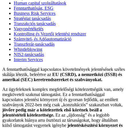
Human capital szolgáltatások
Fenntarthatóság, ESG
Business Risk Services
Stratégiai tanácsadás
Tranzakciós tanácsadás
Vagyonértékelés
Kontrolling és Vezetői jelentési rendszer
Számvitel- és Adóautomatizáció
Transzferár-tanácsadás
Whistleblowing
NIS2-tanácsadás
Interim Services
A fenntarthatósággal kapcsolatos követelmények jelentésének széles
skálája létezik, beleértve az
EU (CSRD), a nemzetközi (ISSB) és
amerikai (SEC) keretrendszereket és szabványokat.
Az ügyfeleknek komplex megfelelőségi kötelezettségük van, amely
megköveteli szakmai támogatást. Ez a fenntarthatósággal
kapcsolatos jelentési környezet új és gyorsan fejlődik, az említett
szabványok 2022-ben még csak „konzultációs” szakaszban voltak,
jövőre pedig már a kötelezettek első körének beáll a
jelentéstételi kötelezettsége.
Ez az „újdonság” és a legjobb
gyakorlatok hiánya arra ösztönzi az társaságokat, hogy általában
külső támogatást vegyenek igénybe
jelentéskészítési környezet és