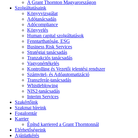
A Grant Thornton Magyarországon
Szolgáltatásaink
Könyvvizsgálat
Adótanácsadás
Adócompliance
Könyvelés
Human capital szolgáltatások
Fenntarthatóság, ESG
Business Risk Services
Stratégiai tanácsadás
Tranzakciós tanácsadás
Vagyonértékelés
Kontrolling és Vezetői jelentési rendszer
Számvitel- és Adóautomatizáció
Transzferár-tanácsadás
Whistleblowing
NIS2-tanácsadás
Interim Services
Szakértőink
Szakmai híreink
Fogalomtár
Karrier
Építsd karriered a Grant Thorntonnál
Elérhetőségeink
Ajánlatkérés