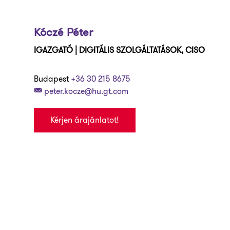
Kóczé Péter
IGAZGATÓ | DIGITÁLIS SZOLGÁLTATÁSOK, CISO
Budapest
+36 30 215 8675
peter.kocze@hu.gt.com
Kérjen árajánlatot!