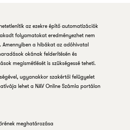
etetlenítik az ezekre építő automatizációk
egakadt folyamatokat eredményezhet nem
is. Amennyiben a hibákat az adóhivatal
elmaradások okának felderítésén és
ások megismétlését is szükségessé teheti.
tségével, ugyanakkor szakértői felügyelet
atívája lehet a NAV Online Számla portálon
körének meghatározása