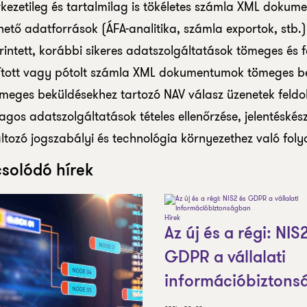
kezetileg és tartalmilag is tökéletes számla XML dokum
hető adatforrások (ÁFA-analitika, számla exportok, stb.
rintett, korábbi sikeres adatszolgáltatások tömeges és f
ított vagy pótolt számla XML dokumentumok tömeges be
ömeges beküldésekhez tartozó NAV válasz üzenetek feldo
agos adatszolgáltatások tételes ellenőrzése, jelentéskész
áltozó jogszabályi és technológia környezethez való fo
solódó hírek
Hírek
Az új és a régi: NIS
GDPR a vállalati
információbiztons