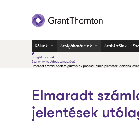
Rólunk
Szolgáltatásaink
Szakértőink
Sza
Szolgáltatásaink
Számvitel- és Adóautomatizáció
Elmaradt számla adatszolgáltatások pótlása, hibás jelentések utólagos javít
Elmaradt számla
jelentések utóla