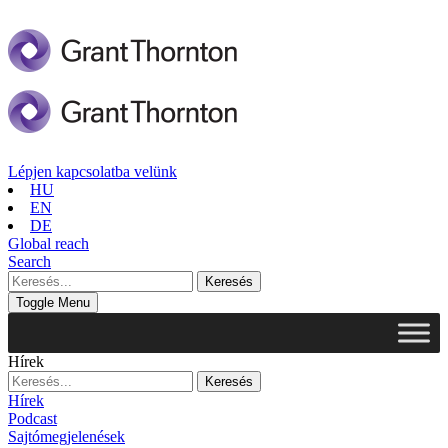
Lépjen kapcsolatba velünk
HU
EN
DE
Global reach
Search
Toggle Menu
Hírek
Hírek
Podcast
Sajtómegjelenések