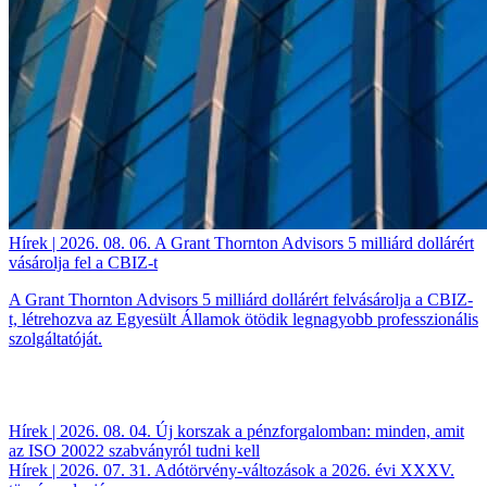
Hírek | 2026. 08. 06.
A Grant Thornton Advisors 5 milliárd dollárért
vásárolja fel a CBIZ-t
A Grant Thornton Advisors 5 milliárd dollárért felvásárolja a CBIZ-
t, létrehozva az Egyesült Államok ötödik legnagyobb professzionális
szolgáltatóját.
Hírek | 2026. 08. 04.
Új korszak a pénzforgalomban: minden, amit
az ISO 20022 szabványról tudni kell
Hírek | 2026. 07. 31.
Adótörvény-változások a 2026. évi XXXV.