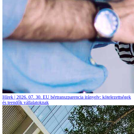
Hírek | 2026. 07. 30.
EU bértranszparencia irányelv: kötelezettségek
és teendők vállalatoknak