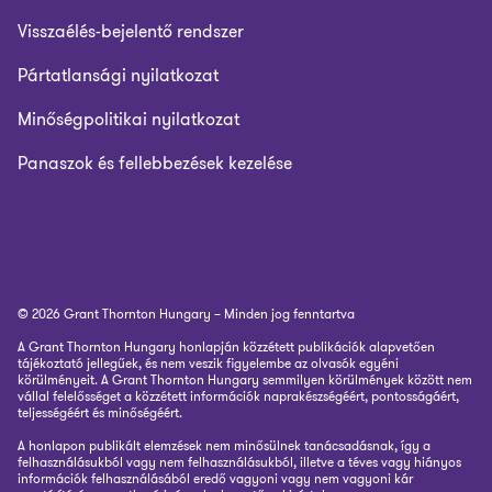
Visszaélés-bejelentő rendszer
Pártatlansági nyilatkozat
Minőségpolitikai nyilatkozat
Panaszok és fellebbezések kezelése
© 2026 Grant Thornton Hungary – Minden jog fenntartva
A Grant Thornton Hungary honlapján közzétett publikációk alapvetően
tájékoztató jellegűek, és nem veszik figyelembe az olvasók egyéni
körülményeit. A Grant Thornton Hungary semmilyen körülmények között nem
vállal felelősséget a közzétett információk naprakészségéért, pontosságáért,
teljességéért és minőségéért.
A honlapon publikált elemzések nem minősülnek tanácsadásnak, így a
felhasználásukból vagy nem felhasználásukból, illetve a téves vagy hiányos
információk felhasználásából eredő vagyoni vagy nem vagyoni kár