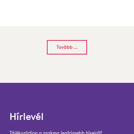
Tovább ...
Hírlevél
Tájékozódjon a szakma legfrissebb híreiről!