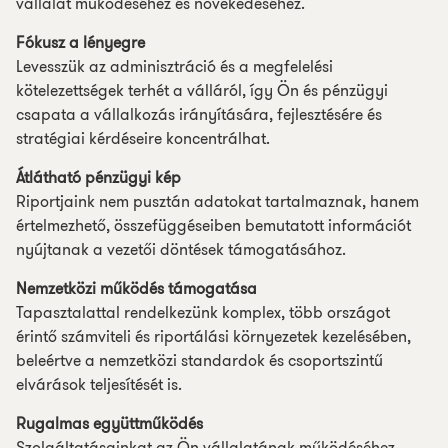
vállalat működéséhez és növekedéséhez.
Fókusz a lényegre
Levesszük az adminisztráció és a megfelelési
kötelezettségek terhét a válláról, így Ön és pénzügyi
csapata a vállalkozás irányítására, fejlesztésére és
stratégiai kérdéseire koncentrálhat.
Átlátható pénzügyi kép
Riportjaink nem pusztán adatokat tartalmaznak, hanem
értelmezhető, összefüggéseiben bemutatott információt
nyújtanak a vezetői döntések támogatásához.
Nemzetközi működés támogatása
Tapasztalattal rendelkezünk komplex, több országot
érintő számviteli és riportálási környezetek kezelésében,
beleértve a nemzetközi standardok és csoportszintű
elvárások teljesítését is.
Rugalmas együttműködés
Szolgáltatásainkat az Ön vállalatának működéséhez,