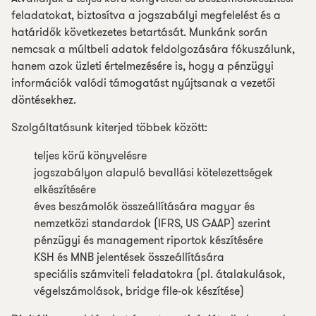
feladatokat, biztosítva a jogszabályi megfelelést és a
határidők következetes betartását. Munkánk során
nemcsak a múltbeli adatok feldolgozására fókuszálunk,
hanem azok üzleti értelmezésére is, hogy a pénzügyi
információk valódi támogatást nyújtsanak a vezetői
döntésekhez.
Szolgáltatásunk kiterjed többek között:
teljes körű könyvelésre
jogszabályon alapuló bevallási kötelezettségek
elkészítésére
éves beszámolók összeállítására magyar és
nemzetközi standardok (IFRS, US GAAP) szerint
pénzügyi és management riportok készítésére
KSH és MNB jelentések összeállítására
speciális számviteli feladatokra (pl. átalakulások,
végelszámolások, bridge file-ok készítése)