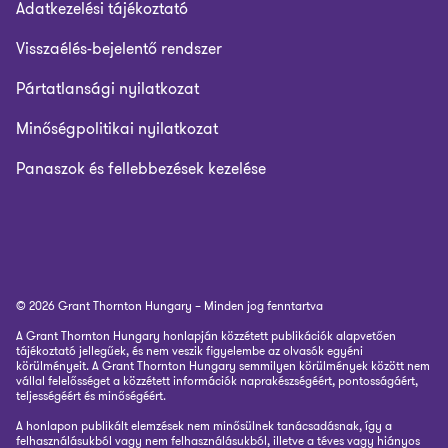
Adatkezelési tájékoztató
Visszaélés-bejelentő rendszer
Pártatlansági nyilatkozat
Minőségpolitikai nyilatkozat
Panaszok és fellebbezések kezelése
© 2026 Grant Thornton Hungary – Minden jog fenntartva
A Grant Thornton Hungary honlapján közzétett publikációk alapvetően
tájékoztató jellegűek, és nem veszik figyelembe az olvasók egyéni
körülményeit. A Grant Thornton Hungary semmilyen körülmények között nem
vállal felelősséget a közzétett információk naprakészségéért, pontosságáért,
teljességéért és minőségéért.
A honlapon publikált elemzések nem minősülnek tanácsadásnak, így a
felhasználásukból vagy nem felhasználásukból, illetve a téves vagy hiányos