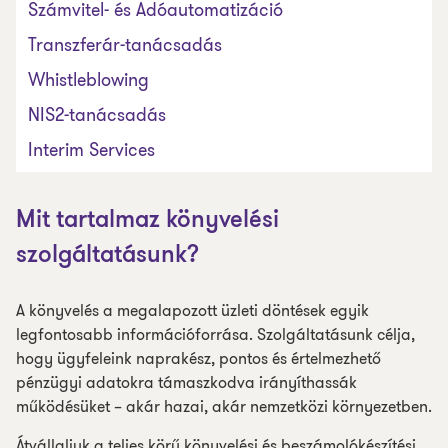
Számvitel- és Adóautomatizáció
Transzferár-tanácsadás
Whistleblowing
NIS2-tanácsadás
Interim Services
Mit tartalmaz könyvelési
szolgáltatásunk?
A könyvelés a megalapozott üzleti döntések egyik
legfontosabb információforrása. Szolgáltatásunk célja,
hogy ügyfeleink naprakész, pontos és értelmezhető
pénzügyi adatokra támaszkodva irányíthassák
működésüket – akár hazai, akár nemzetközi környezetben.
Átvállaljuk a teljes körű könyvelési és beszámolókészítési