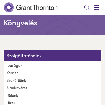
Search
Toggle
Menu
Könyvelés
Szolgáltatásaink
Iparágak
Karrier
Szakértőink
Ajánlatkérés
Rólunk
Hírek