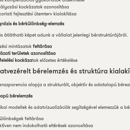
ályozási kockázatok azonosítása
orlati fejlesztési ütemterv kialakítása
gnózis és bérkülönbség-elemzés
s átlátható képet adunk a vállalat jelenlegi bérstruktúrájáról.
zési mintázatok
feltárása
ázati területek azonosítása
elelési kockáza
tok előzetes értékelése
datvezérelt bérelemzés és struktúra kialak
anszparencia alapja a strukturált, objektív és adatalapú bérezé
lapú bérelemzés
tikai modellek és adatvizualizációk segítségével elemezzük a bé
ülönbségek feltárása
ktíven nem indokolható eltérések azonosítása