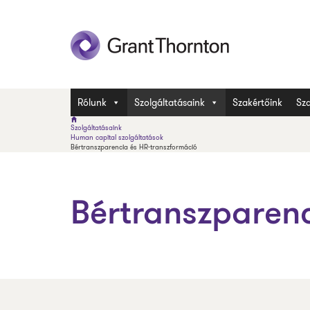
Rólunk
Szolgáltatásaink
Szakértőink
Sza
Szolgáltatásaink
Human capital szolgáltatások
Bértranszparencia és HR-transzformáció
Bértranszparenc