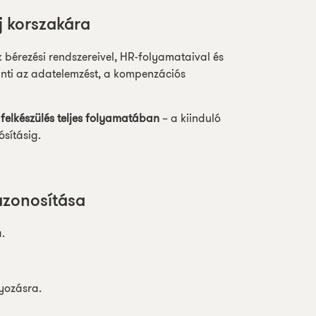
j korszakára
 bérezési rendszereivel, HR-folyamataival és
inti az adatelemzést, a kompenzációs
felkészülés teljes folyamatában
– a kiinduló
ósításig.
azonosítása
.
lyozásra.