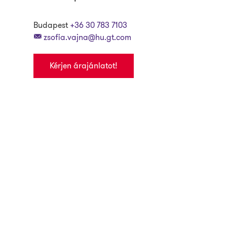
Budapest
+36 30 783 7103
zsofia.vajna@hu.gt.com
Kérjen árajánlatot!