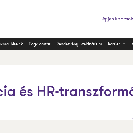
Lépjen kapcsol
kmai híreink
Fogalomtár
Rendezvény, webinárium
Karrier
ia és HR-transzform