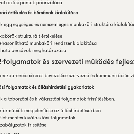
atkozási pontok priorizálása
ri értékelés és bérsávok kialakítása
nk egy egységes és nemsemleges munkaköri struktúra kialakít
akörök strukturált értékelése
ehasonlítható munkaköri rendszer kialakítása
tható bérsávok meghatározása
R-folyamatok és szervezeti működés fejles
anszparencia sikeres bevezetése szervezeti és kommunikációs vá
si folyamatok és álláshirdetési gyakorlatok
k a toborzási és kiválasztási folyamatok frissítésében.
nformációk megjelenítése az álláshirdetésekben
télet-mentes kiválasztási folyamatok
zabályzatok frissítése