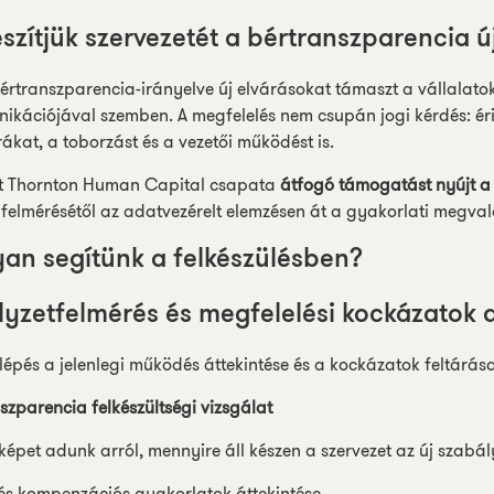
észítjük szervezetét a bértranszparencia ú
értranszparencia-irányelve új elvárásokat támaszt a vállalatok
kációjával szemben. A megfelelés nem csupán jogi kérdés: ér
rákat, a toborzást és a vezetői működést is.
t Thornton Human Capital csapata
átfogó támogatást nyújt a 
 felmérésétől az adatvezérelt elemzésen át a gyakorlati megval
an segítünk a felkészülésben?
elyzetfelmérés és megfelelési kockázatok 
 lépés a jelenlegi működés áttekintése és a kockázatok feltárása
szparencia felkészültségi vizsgálat
képet adunk arról, mennyire áll készen a szervezet az új szabá
és kompenzációs gyakorlatok áttekintése