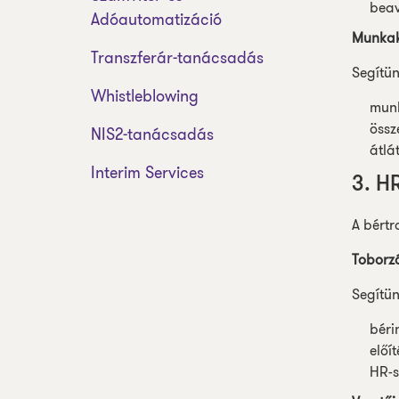
beav
Adóautomatizáció
Munkakö
Transzferár-tanácsadás
Segítü
Whistleblowing
munk
össz
NIS2-tanácsadás
átlá
Interim Services
3. H
A bértr
Toborzá
Segítün
béri
előí
HR-s