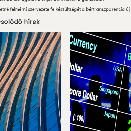
retné
felmérni
szervezete
felkészültségét
a
bértranszparencia
új
solódó hírek