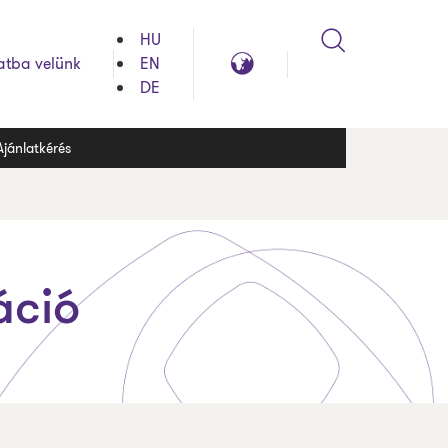
HU
Search
Global
atba velünk
EN
reach
DE
Ajánlatkérés
áció