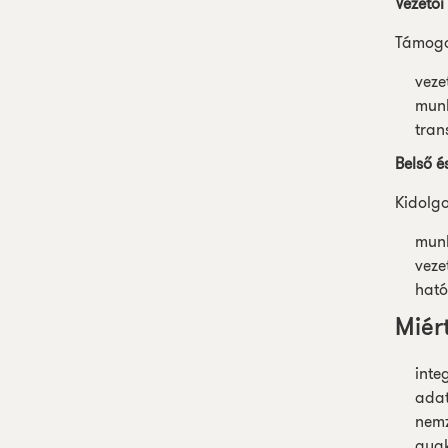
Vezetői 
Támogat
veze
munk
tran
Belső 
Kidolg
munk
veze
ható
Miér
inte
adat
nemz
gyak