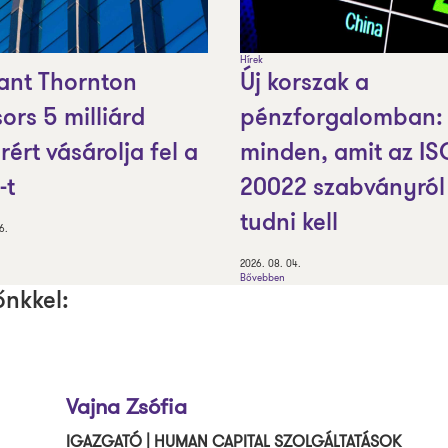
Hírek
ant Thornton
Új korszak a
ors 5 milliárd
pénzforgalomban:
rért vásárolja fel a
minden, amit az IS
-t
20022 szabványról
tudni kell
6.
2026. 08. 04.
Bővebben
őnkkel:
Vajna Zsófia
IGAZGATÓ | HUMAN CAPITAL SZOLGÁLTATÁSOK