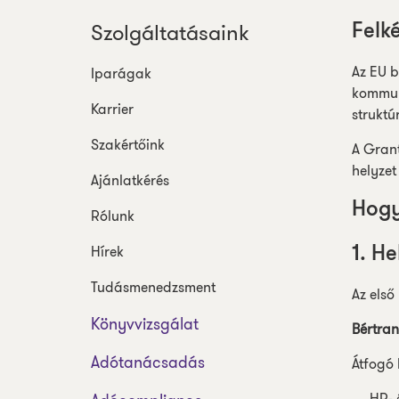
Szolgáltatásaink
Felk
Az EU b
Iparágak
kommuni
Karrier
struktú
Szakértőink
A Gran
helyzet
Ajánlatkérés
Hogy
Rólunk
Hírek
1. H
Tudásmenedzsment
Az első
Könyvvizsgálat
Bértran
Adótanácsadás
Átfogó 
HR- 