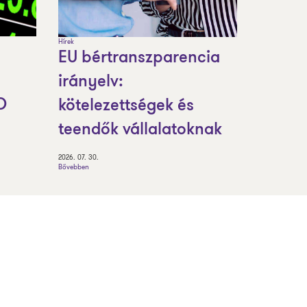
Hírek
EU bértranszparencia
irányelv:
O
kötelezettségek és
teendők vállalatoknak
2026. 07. 30.
Bővebben