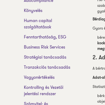
Adócompliance
szab
Könyvelés
gyak
Bérdia
Human capital
szolgáltatások
Gyors é
Fenntarthatóság, ESG
bére
kock
Business Risk Services
megf
Stratégiai tanácsadás
2. A
Tranzakciós tanácsadás
A bértr
Vagyonértékelés
Adat-a
Statisz
Kontrolling és Vezetői
jelentési rendszer
bérk
obje
Számvitel- és