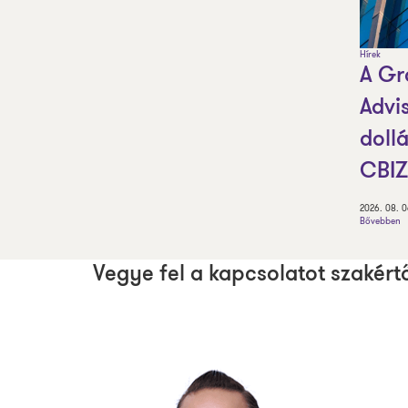
Hírek
A Gr
Advis
dollá
CBIZ
2026. 08. 0
Bővebben
Vegye fel a kapcsolatot szakért