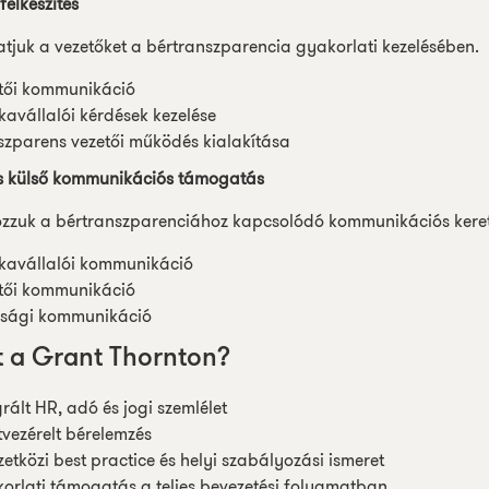
felkészítés
juk a vezetőket a bértranszparencia gyakorlati kezelésében.
tői kommunikáció
avállalói kérdések kezelése
szparens vezetői működés kialakítása
és külső kommunikációs támogatás
ozzuk a bértranszparenciához kapcsolódó kommunikációs keret
avállalói kommunikáció
tői kommunikáció
sági kommunikáció
t a Grant Thornton?
grált HR, adó és jogi szemlélet
vezérelt bérelemzés
etközi best practice és helyi szabályozási ismeret
orlati támogatás a teljes bevezetési folyamatban