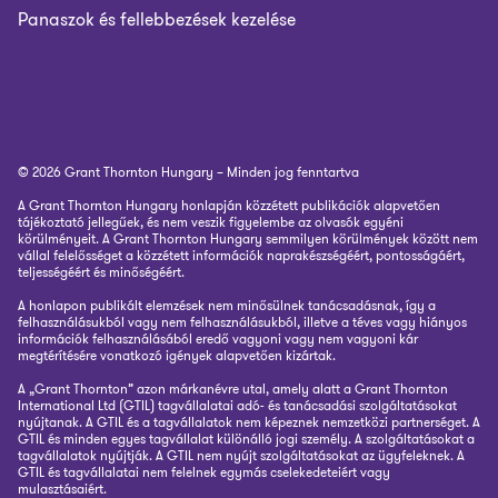
Panaszok és fellebbezések kezelése
© 2026 Grant Thornton Hungary – Minden jog fenntartva
A Grant Thornton Hungary honlapján közzétett publikációk alapvetően
tájékoztató jellegűek, és nem veszik figyelembe az olvasók egyéni
körülményeit. A Grant Thornton Hungary semmilyen körülmények között nem
vállal felelősséget a közzétett információk naprakészségéért, pontosságáért,
teljességéért és minőségéért.
A honlapon publikált elemzések nem minősülnek tanácsadásnak, így a
felhasználásukból vagy nem felhasználásukból, illetve a téves vagy hiányos
információk felhasználásából eredő vagyoni vagy nem vagyoni kár
megtérítésére vonatkozó igények alapvetően kizártak.
A „Grant Thornton” azon márkanévre utal, amely alatt a Grant Thornton
International Ltd (GTIL) tagvállalatai adó- és tanácsadási szolgáltatásokat
nyújtanak. A GTIL és a tagvállalatok nem képeznek nemzetközi partnerséget. A
GTIL és minden egyes tagvállalat különálló jogi személy. A szolgáltatásokat a
tagvállalatok nyújtják. A GTIL nem nyújt szolgáltatásokat az ügyfeleknek. A
GTIL és tagvállalatai nem felelnek egymás cselekedeteiért vagy
mulasztásaiért.