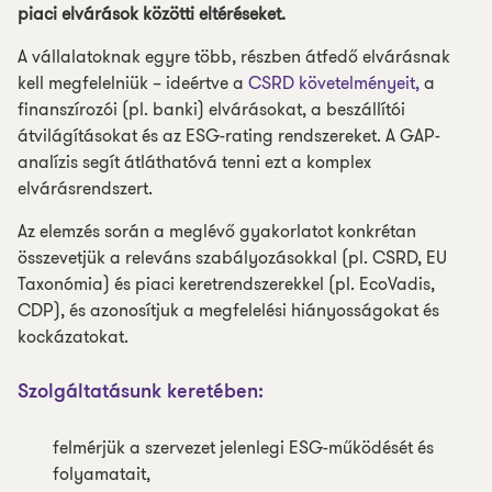
piaci elvárások közötti eltéréseket.
A vállalatoknak egyre több, részben átfedő elvárásnak
kell megfelelniük – ideértve a
CSRD követelményeit,
a
finanszírozói (pl. banki) elvárásokat, a beszállítói
átvilágításokat és az ESG-rating rendszereket. A GAP-
analízis segít átláthatóvá tenni ezt a komplex
elvárásrendszert.
Az elemzés során a meglévő gyakorlatot konkrétan
összevetjük a releváns szabályozásokkal (pl. CSRD, EU
Taxonómia) és piaci keretrendszerekkel (pl. EcoVadis,
CDP), és azonosítjuk a megfelelési hiányosságokat és
kockázatokat.
Szolgáltatásunk keretében:
felmérjük a szervezet jelenlegi ESG-működését és
folyamatait,