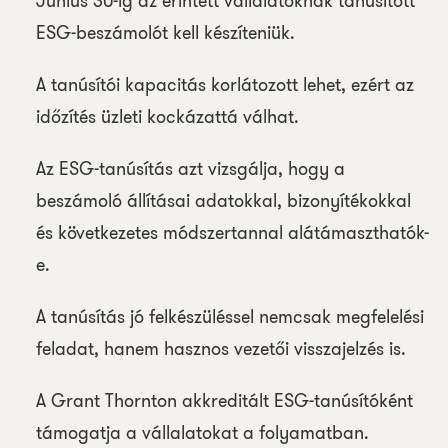
Június 30-ig az érintett vállalatoknak tanúsított
ESG-beszámolót kell készíteniük.
A tanúsítói kapacitás korlátozott lehet, ezért az
időzítés üzleti kockázattá válhat.
Az ESG-tanúsítás azt vizsgálja, hogy a
beszámoló állításai adatokkal, bizonyítékokkal
és következetes módszertannal alátámaszthatók-
e.
A tanúsítás jó felkészüléssel nemcsak megfelelési
feladat, hanem hasznos vezetői visszajelzés is.
A Grant Thornton akkreditált ESG-tanúsítóként
támogatja a vállalatokat a folyamatban.