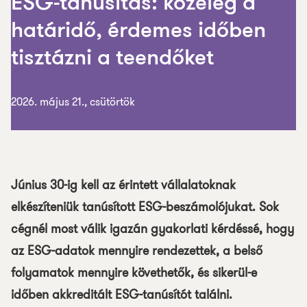
ESG-tanúsítás: közeleg a
határidő, érdemes időben
tisztázni a teendőket
2026. május 21., csütörtök
Június 30-ig kell az érintett vállalatoknak
elkészíteniük tanúsított ESG-beszámolójukat. Sok
cégnél most válik igazán gyakorlati kérdéssé, hogy
az ESG-adatok mennyire rendezettek, a belső
folyamatok mennyire követhetők, és sikerül-e
időben akkreditált ESG-tanúsítót találni.