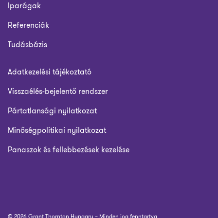
Iparágak
Referenciák
Tudásbázis
Adatkezelési tájékoztató
Visszaélés-bejelentő rendszer
Pártatlansági nyilatkozat
Minőségpolitikai nyilatkozat
Panaszok és fellebbezések kezelése
© 2026 Grant Thornton Hungary – Minden jog fenntartva