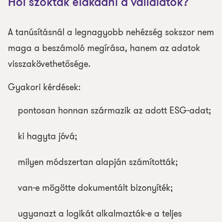
Hol szoktak elakadni a vállalatok?
A tanúsításnál a legnagyobb nehézség sokszor nem
maga a beszámoló megírása, hanem az adatok
visszakövethetősége.
Gyakori kérdések:
pontosan honnan származik az adott ESG-adat;
ki hagyta jóvá;
milyen módszertan alapján számították;
van-e mögötte dokumentált bizonyíték;
ugyanazt a logikát alkalmazták-e a teljes