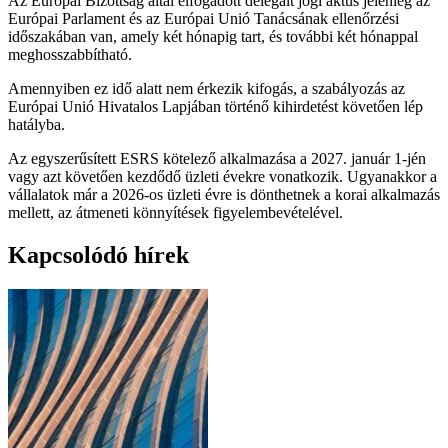
Az Európai Bizottság által elfogadott delegált jogi aktus jelenleg az
Európai Parlament és az Európai Unió Tanácsának ellenőrzési
időszakában van, amely két hónapig tart, és további két hónappal
meghosszabbítható.
Amennyiben ez idő alatt nem érkezik kifogás, a szabályozás az
Európai Unió Hivatalos Lapjában történő kihirdetést követően lép
hatályba.
Az egyszerűsített ESRS kötelező alkalmazása a 2027. január 1-jén
vagy azt követően kezdődő üzleti évekre vonatkozik. Ugyanakkor a
vállalatok már a 2026-os üzleti évre is dönthetnek a korai alkalmazás
mellett, az átmeneti könnyítések figyelembevételével.
Kapcsolódó hírek