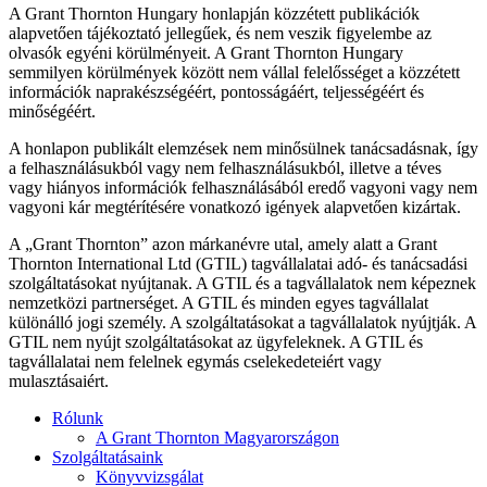
A Grant Thornton Hungary honlapján közzétett publikációk
alapvetően tájékoztató jellegűek, és nem veszik figyelembe az
olvasók egyéni körülményeit. A Grant Thornton Hungary
semmilyen körülmények között nem vállal felelősséget a közzétett
információk naprakészségéért, pontosságáért, teljességéért és
minőségéért.
A honlapon publikált elemzések nem minősülnek tanácsadásnak, így
a felhasználásukból vagy nem felhasználásukból, illetve a téves
vagy hiányos információk felhasználásából eredő vagyoni vagy nem
vagyoni kár megtérítésére vonatkozó igények alapvetően kizártak.
A „Grant Thornton” azon márkanévre utal, amely alatt a Grant
Thornton International Ltd (GTIL) tagvállalatai adó- és tanácsadási
szolgáltatásokat nyújtanak. A GTIL és a tagvállalatok nem képeznek
nemzetközi partnerséget. A GTIL és minden egyes tagvállalat
különálló jogi személy. A szolgáltatásokat a tagvállalatok nyújtják. A
GTIL nem nyújt szolgáltatásokat az ügyfeleknek. A GTIL és
tagvállalatai nem felelnek egymás cselekedeteiért vagy
mulasztásaiért.
Rólunk
A Grant Thornton Magyarországon
Szolgáltatásaink
Könyvvizsgálat