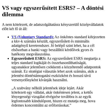
VS vagy egyszerűsített ESRS? – A döntési
dilemma
A nem kötelezett, de adatszolgáltatásra kényszerülő középvállalatok
előtt két fő út áll:
VS (Voluntary Standard):
Az önkéntes standard kifejezetten
a kkv-k számára készült, egyszerűsített és minimális
adatigényű keretrendszer. Jó belépő szint lehet, ha a cél
elsősorban a banki vagy beszállítói kérdőívek gyors és
hatékony megválaszolása.
Egyszerűsített ESRS:
Az egyszerűsített ESRS megtartja a
teljes standard logikáját és összehasonlíthatóságát,
ugyanakkor jelentősen csökkenti a közzéteendő adatpontok
számát. Ez stratégiai választás lehet azok számára, akik a
jelentést döntéstámogatási eszközként és hosszú távú
versenyelőnyként kívánják használni.
„A szabvány nélküli jelentések ideje lejárt. Akár
kötelezett egy vállalat, akár önkéntesen jelent, a kettős
lényegességi vizsgálat elvégzése továbbra is az egyik
legfontosabb kiindulópont, hiszen ez mutatja meg, hova
érdemes koncentrálni az erőforrásokat.”