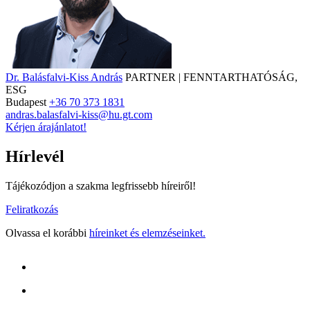
Dr. Balásfalvi-Kiss András
PARTNER | FENNTARTHATÓSÁG,
ESG
Budapest
+36 70 373 1831
andras.balasfalvi-kiss@hu.gt.com
Kérjen árajánlatot!
Hírlevél
Tájékozódjon a szakma legfrissebb híreiről!
Feliratkozás
Olvassa el korábbi
híreinket és elemzéseinket.