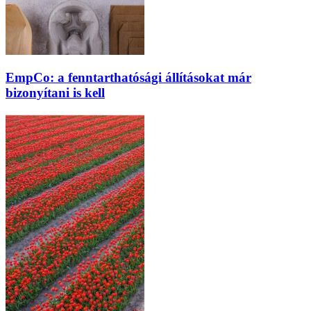
EmpCo: a fenntarthatósági állításokat már
bizonyítani is kell