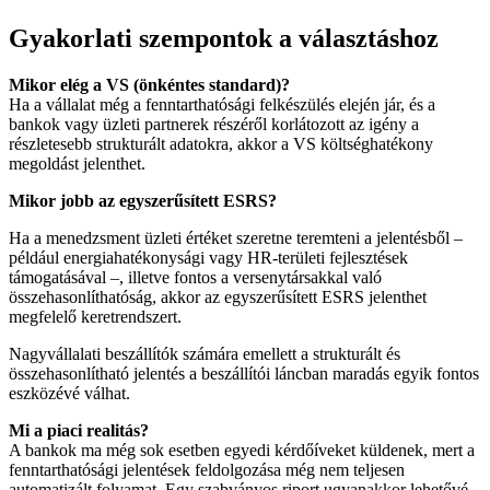
Gyakorlati szempontok a választáshoz
Mikor elég a VS (önkéntes standard)?
Ha a vállalat még a fenntarthatósági felkészülés elején jár, és a
bankok vagy üzleti partnerek részéről korlátozott az igény a
részletesebb strukturált adatokra, akkor a VS költséghatékony
megoldást jelenthet.
Mikor jobb az egyszerűsített ESRS?
Ha a menedzsment üzleti értéket szeretne teremteni a jelentésből –
például energiahatékonysági vagy HR-területi fejlesztések
támogatásával –, illetve fontos a versenytársakkal való
összehasonlíthatóság, akkor az egyszerűsített ESRS jelenthet
megfelelő keretrendszert.
Nagyvállalati beszállítók számára emellett a strukturált és
összehasonlítható jelentés a beszállítói láncban maradás egyik fontos
eszközévé válhat.
Mi a piaci realitás?
A bankok ma még sok esetben egyedi kérdőíveket küldenek, mert a
fenntarthatósági jelentések feldolgozása még nem teljesen
automatizált folyamat. Egy szabványos riport ugyanakkor lehetővé