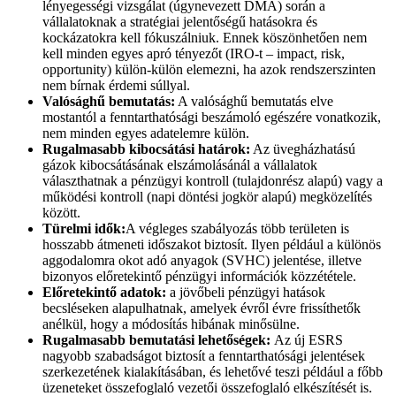
lényegességi vizsgálat (úgynevezett DMA) során a
vállalatoknak a stratégiai jelentőségű hatásokra és
kockázatokra kell fókuszálniuk. Ennek köszönhetően nem
kell minden egyes apró tényezőt (IRO-t – impact, risk,
opportunity) külön-külön elemezni, ha azok rendszerszinten
nem bírnak érdemi súllyal.
Valósághű bemutatás:
A valósághű bemutatás elve
mostantól a fenntarthatósági beszámoló egészére vonatkozik,
nem minden egyes adatelemre külön.
Rugalmasabb kibocsátási határok:
Az üvegházhatású
gázok kibocsátásának elszámolásánál a vállalatok
választhatnak a pénzügyi kontroll (tulajdonrész alapú) vagy a
működési kontroll (napi döntési jogkör alapú) megközelítés
között.
Türelmi idők:
A végleges szabályozás több területen is
hosszabb átmeneti időszakot biztosít. Ilyen például a különös
aggodalomra okot adó anyagok (SVHC) jelentése, illetve
bizonyos előretekintő pénzügyi információk közzététele.
Előretekintő adatok:
a jövőbeli pénzügyi hatások
becsléseken alapulhatnak, amelyek évről évre frissíthetők
anélkül, hogy a módosítás hibának minősülne.
Rugalmasabb bemutatási lehetőségek:
Az új ESRS
nagyobb szabadságot biztosít a fenntarthatósági jelentések
szerkezetének kialakításában, és lehetővé teszi például a főbb
üzeneteket összefoglaló vezetői összefoglaló elkészítését is.