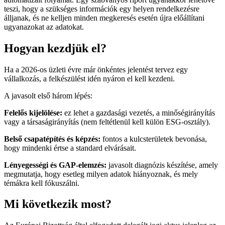
teszi, hogy a szükséges információk egy helyen rendelkezésre
álljanak, és ne kelljen minden megkeresés esetén újra előállítani
ugyanazokat az adatokat.
Hogyan kezdjük el?
Ha a 2026-os üzleti évre már önkéntes jelentést tervez egy
vállalkozás, a felkészülést idén nyáron el kell kezdeni.
A javasolt első három lépés:
Felelős kijelölése:
ez lehet a gazdasági vezetés, a minőségirányítás
vagy a társaságirányítás (nem feltétlenül kell külön ESG-osztály).
Belső csapatépítés és képzés:
fontos a kulcsterületek bevonása,
hogy mindenki értse a standard elvárásait.
Lényegességi és GAP-elemzés:
javasolt diagnózis készítése, amely
megmutatja, hogy esetleg milyen adatok hiányoznak, és mely
témákra kell fókuszálni.
Mi következik most?