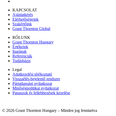
KAPCSOLAT
Ajánlatkérés
Elérhetőségeink
Szakértőink
Grant Thornton Global
RÓLUNK
Grant Thornton Hungary
Értékeink
Iparágak
Referenciák
Tudásbázis
Legal
Adatkezelési tájékoztató
Visszaélés-bejelentő rendszer
Pártatlansági nyilatkozat
Minőségpolitikai nyilatkozat
Panaszok és fellebbezések kezelése
© 2026 Grant Thornton Hungary – Minden jog fenntartva