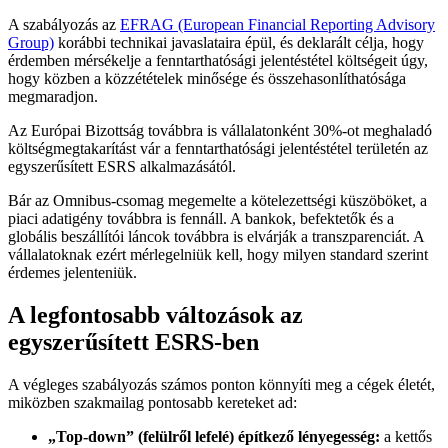
A szabályozás az
EFRAG (European Financial Reporting Advisory
Group)
korábbi technikai javaslataira épül, és deklarált célja, hogy
érdemben mérsékelje a fenntarthatósági jelentéstétel költségeit úgy,
hogy közben a közzétételek minősége és összehasonlíthatósága
megmaradjon.
Az Európai Bizottság továbbra is vállalatonként 30%-ot meghaladó
költségmegtakarítást vár a fenntarthatósági jelentéstétel területén az
egyszerűsített ESRS alkalmazásától.
Bár az Omnibus-csomag megemelte a kötelezettségi küszöböket, a
piaci adatigény továbbra is fennáll. A bankok, befektetők és a
globális beszállítói láncok továbbra is elvárják a transzparenciát. A
vállalatoknak ezért mérlegelniük kell, hogy milyen standard szerint
érdemes jelenteniük.
A legfontosabb változások az
egyszerűsített ESRS-ben
A végleges szabályozás számos ponton könnyíti meg a cégek életét,
miközben szakmailag pontosabb kereteket ad:
„Top-down” (felülről lefelé) építkező lényegesség:
a kettős