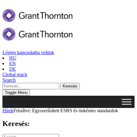
Lépjen kapcsolatba velünk
HU
EN
DE
Global reach
Search
Toggle Menu
Hírek
Frissítve: Egyszerűsített ESRS és önkéntes standardok
Keresés: