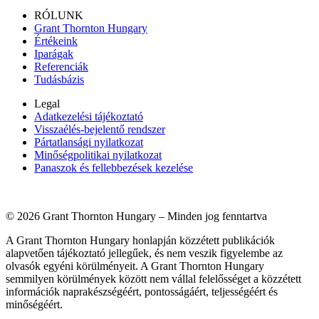
RÓLUNK
Grant Thornton Hungary
Értékeink
Iparágak
Referenciák
Tudásbázis
Legal
Adatkezelési tájékoztató
Visszaélés-bejelentő rendszer
Pártatlansági nyilatkozat
Minőségpolitikai nyilatkozat
Panaszok és fellebbezések kezelése
© 2026 Grant Thornton Hungary – Minden jog fenntartva
A Grant Thornton Hungary honlapján közzétett publikációk
alapvetően tájékoztató jellegűek, és nem veszik figyelembe az
olvasók egyéni körülményeit. A Grant Thornton Hungary
semmilyen körülmények között nem vállal felelősséget a közzétett
információk naprakészségéért, pontosságáért, teljességéért és
minőségéért.