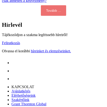
csak átmeneti a kedvezmény?
Tovább ...
Hírlevél
Tájékozódjon a szakma legfrissebb híreiről!
Feliratkozás
Olvassa el korábbi
híreinket és elemzéseinket.
KAPCSOLAT
Ajánlatkérés
Elérhetőségeink
Szakértőink
Grant Thornton Global