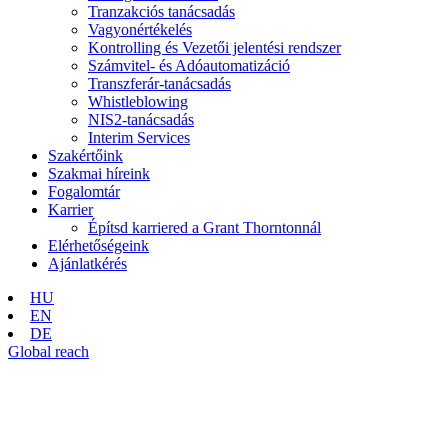
Tranzakciós tanácsadás
Vagyonértékelés
Kontrolling és Vezetői jelentési rendszer
Számvitel- és Adóautomatizáció
Transzferár-tanácsadás
Whistleblowing
NIS2-tanácsadás
Interim Services
Szakértőink
Szakmai híreink
Fogalomtár
Karrier
Építsd karriered a Grant Thorntonnál
Elérhetőségeink
Ajánlatkérés
HU
EN
DE
Global reach