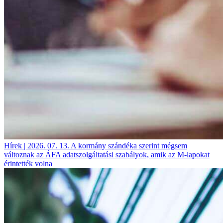
Hírek | 2026. 07. 13.
A kormány szándéka szerint mégsem
változnak az ÁFA adatszolgáltatási szabályok, amik az M-lapokat
érintették volna