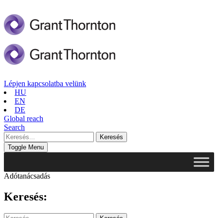
Lépjen kapcsolatba velünk
HU
EN
DE
Global reach
Search
Toggle Menu
Adótanácsadás
Keresés: