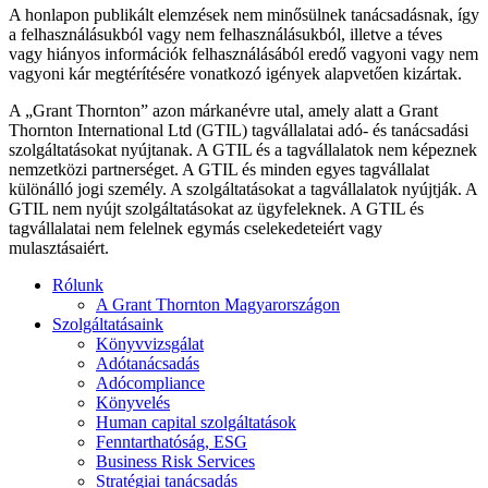
A honlapon publikált elemzések nem minősülnek tanácsadásnak, így
a felhasználásukból vagy nem felhasználásukból, illetve a téves
vagy hiányos információk felhasználásából eredő vagyoni vagy nem
vagyoni kár megtérítésére vonatkozó igények alapvetően kizártak.
A „Grant Thornton” azon márkanévre utal, amely alatt a Grant
Thornton International Ltd (GTIL) tagvállalatai adó- és tanácsadási
szolgáltatásokat nyújtanak. A GTIL és a tagvállalatok nem képeznek
nemzetközi partnerséget. A GTIL és minden egyes tagvállalat
különálló jogi személy. A szolgáltatásokat a tagvállalatok nyújtják. A
GTIL nem nyújt szolgáltatásokat az ügyfeleknek. A GTIL és
tagvállalatai nem felelnek egymás cselekedeteiért vagy
mulasztásaiért.
Rólunk
A Grant Thornton Magyarországon
Szolgáltatásaink
Könyvvizsgálat
Adótanácsadás
Adócompliance
Könyvelés
Human capital szolgáltatások
Fenntarthatóság, ESG
Business Risk Services
Stratégiai tanácsadás