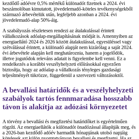
kezdődő adóévre 0,5% mértékű különadót fizetnek a 2024. évi
beszámolóban kimutatott, jövedelemadó-köteles tevékenységekből
származó árbevételük után, legfeljebb azonban a 2024. évi
jövedelemadó-alap 50%-áig.
A szabályozás részletesen rendezi az átalakulással érintett
vállalkozások adóalap-megállapításának módját is. Amennyiben az
energiaellátó 2024 és 2026 között átalakulással, egyesüléssel vagy
szétválással érintett, a különadó alapját nem kizárólag a saját 2024.
évi árbevétele alapján kell meghatároznia, hanem a jogelődök,
illetve jogutódok releváns adatait is figyelembe kell venni. Ez a
rendelkezés a korábbi veszélyhelyzeti előírásokkal egyezően
biztosítja, hogy az adóalap a vállalkozás tényleges gazdasági
teljesítményét tükrözze, függetlenül a szervezeti változásoktól.
A bevallási határidők és a veszélyhelyzeti
szabályok tartós fennmaradása hosszabb
távon is alakítja az adózási környezetet
A törvény a bevallási és megfizetési határidőket is egyértelműen
rögzíti. Az energiaellátók a különadót önadózással állapítják meg, és
a 2026-ban kezdődő adóév harmadik hónapjának utolsó napjáig
kötelesek azt külön nyomtatványon bevallani és megfizetni. Ha az