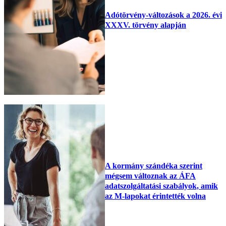
Adótörvény-változások a 2026. évi
XXXV. törvény alapján
A kormány szándéka szerint
mégsem változnak az ÁFA
adatszolgáltatási szabályok, amik
az M-lapokat érintették volna