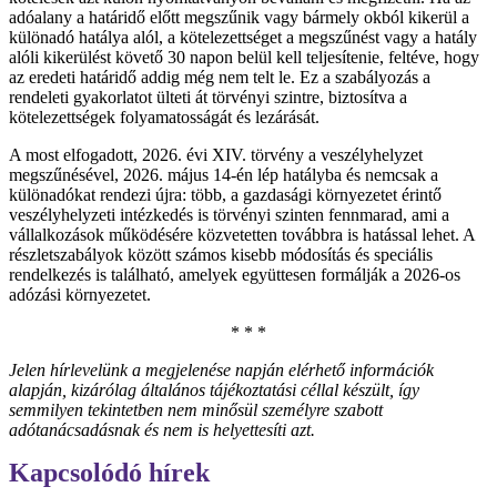
adóalany a határidő előtt megszűnik vagy bármely okból kikerül a
különadó hatálya alól, a kötelezettséget a megszűnést vagy a hatály
alóli kikerülést követő 30 napon belül kell teljesítenie, feltéve, hogy
az eredeti határidő addig még nem telt le. Ez a szabályozás a
rendeleti gyakorlatot ülteti át törvényi szintre, biztosítva a
kötelezettségek folyamatosságát és lezárását.
A most elfogadott, 2026. évi XIV. törvény a veszélyhelyzet
megszűnésével, 2026. május 14-én lép hatályba és nemcsak a
különadókat rendezi újra: több, a gazdasági környezetet érintő
veszélyhelyzeti intézkedés is törvényi szinten fennmarad, ami a
vállalkozások működésére közvetetten továbbra is hatással lehet. A
részletszabályok között számos kisebb módosítás és speciális
rendelkezés is található, amelyek együttesen formálják a 2026-os
adózási környezetet.
* * *
Jelen hírlevelünk a megjelenése napján elérhető információk
alapján, kizárólag általános tájékoztatási céllal készült, így
semmilyen tekintetben nem minősül személyre szabott
adótanácsadásnak és nem is helyettesíti azt.
Kapcsolódó hírek