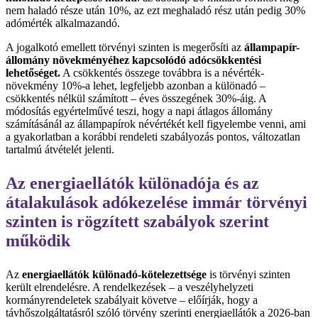
nem haladó része után 10%, az ezt meghaladó rész után pedig 30%
adómérték alkalmazandó.
A jogalkotó emellett törvényi szinten is megerősíti az
állampapír-
állomány növekményéhez kapcsolódó adócsökkentési
lehetőséget.
A csökkentés összege továbbra is a névérték-
növekmény 10%-a lehet, legfeljebb azonban a különadó –
csökkentés nélkül számított – éves összegének 30%-áig. A
módosítás egyértelművé teszi, hogy a napi átlagos állomány
számításánál az állampapírok névértékét kell figyelembe venni, ami
a gyakorlatban a korábbi rendeleti szabályozás pontos, változatlan
tartalmú átvételét jelenti.
Az energiaellátók különadója és az
átalakulások adókezelése immár törvényi
szinten is rögzített szabályok szerint
működik
Az
energiaellátók különadó-kötelezettsége
is törvényi szinten
került elrendelésre. A rendelkezések – a veszélyhelyzeti
kormányrendeletek szabályait követve – előírják, hogy a
távhőszolgáltatásról szóló törvény szerinti energiaellátók a 2026-ban