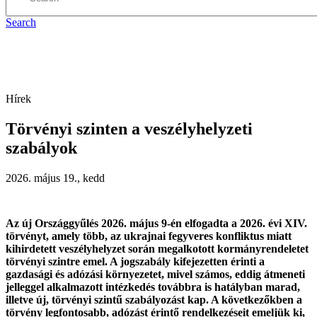
Search
Hírek
Törvényi szinten a veszélyhelyzeti
szabályok
2026. május 19., kedd
Az új Országgyűlés 2026. május 9-én elfogadta a 2026. évi XIV.
törvényt, amely több, az ukrajnai fegyveres konfliktus miatt
kihirdetett veszélyhelyzet során megalkotott kormányrendeletet
törvényi szintre emel. A jogszabály kifejezetten érinti a
gazdasági és adózási környezetet, mivel számos, eddig átmeneti
jelleggel alkalmazott intézkedés továbbra is hatályban marad,
illetve új, törvényi szintű szabályozást kap. A következőkben a
törvény legfontosabb, adózást érintő rendelkezéseit emeljük ki,