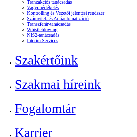
Tranzakciós tanácsadás
Vagyonértékelés
Kontrolling és Vezetői jelentési rendszer
Számvitel- és Adóautomatizáció
Transzferár-tanácsadás
Whistleblowing
NIS2-tanácsadás
Interim Services
Szakértőink
Szakmai híreink
Fogalomtár
Karrier