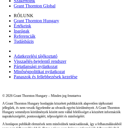
Szakértőink
Grant Thornton Global
RÓLUNK
Grant Thornton Hungary
Értékeink
Iparágak
Referenciák
Tudásbázis
Adatkezelési tájékoztató
Visszaélés-bejelentő rendszer
Pártatlansági nyilatkozat
Minőségpolitikai nyilatkozat
Panaszok és fellebbezések kezelése
© 2026 Grant Thornton Hungary – Minden jog fenntartva
A Grant Thornton Hungary honlapján közzétett publikációk alapvetően tájékoztató
jellegűek, és nem veszik figyelembe az olvasók egyéni körülményeit. A Grant Thornton
Hungary semmilyen körülmények között nem vállal felelősséget a közzétett információk
naprakészségéért, pontosságáért, teljességéért és minőségéért.
A honlapon publikált elemzések nem minősülnek tanácsadásnak, így a felhasználásukból