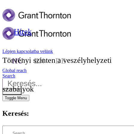
Hírek
Lépjen kapcsolatba velünk
Törvényi szinten a veszélyhelyzeti
HU
EN
DE
Global reach
Search
szabályok
Toggle Menu
Keresés: