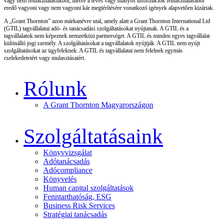
vagy nem felhasználásukból, illetve a téves vagy hiányos információk felhasználásából
eredő vagyoni vagy nem vagyoni kár megtérítésére vonatkozó igények alapvetően kizártak.
A „Grant Thornton” azon márkanévre utal, amely alatt a Grant Thornton International Ltd
(GTIL) tagvállalatai adó- és tanácsadási szolgáltatásokat nyújtanak. A GTIL és a
tagvállalatok nem képeznek nemzetközi partnerséget. A GTIL és minden egyes tagvállalat
különálló jogi személy. A szolgáltatásokat a tagvállalatok nyújtják. A GTIL nem nyújt
szolgáltatásokat az ügyfeleknek. A GTIL és tagvállalatai nem felelnek egymás
cselekedeteiért vagy mulasztásaiért.
Rólunk
A Grant Thornton Magyarországon
Szolgáltatásaink
Könyvvizsgálat
Adótanácsadás
Adócompliance
Könyvelés
Human capital szolgáltatások
Fenntarthatóság, ESG
Business Risk Services
Stratégiai tanácsadás