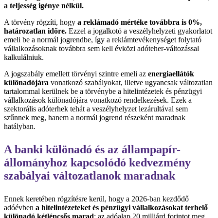
a teljesség igénye nélkül.
A törvény rögzíti, hogy
a reklámadó mértéke továbbra is 0%,
határozatlan időre.
Ezzel a jogalkotó a veszélyhelyzeti gyakorlatot
emeli be a normál jogrendbe, így a reklámtevékenységet folytató
vállalkozásoknak továbbra sem kell évközi adóteher-változással
kalkulálniuk.
A jogszabály emellett törvényi szintre emeli az
energiaellátók
különadójára
vonatkozó szabályokat, illetve ugyancsak változatlan
tartalommal kerülnek be a törvénybe a hitelintézetek és pénzügyi
vállalkozások különadójára vonatkozó rendelkezések. Ezek a
szektorális adóterhek tehát a veszélyhelyzet lezárultával sem
szűnnek meg, hanem a normál jogrend részeként maradnak
hatályban.
A banki különadó és az állampapír-
állományhoz kapcsolódó kedvezmény
szabályai változatlanok maradnak
Ennek keretében rögzítésre kerül, hogy a 2026-ban kezdődő
adóévben
a hitelintézeteket és pénzügyi vállalkozásokat terhelő
különadó kétlépcsős marad
: az adóalap 20 milliárd forintot meg