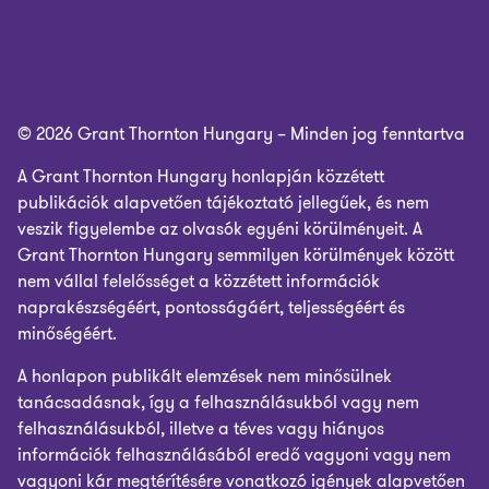
© 2026 Grant Thornton Hungary – Minden jog fenntartva
A Grant Thornton Hungary honlapján közzétett
publikációk alapvetően tájékoztató jellegűek, és nem
veszik figyelembe az olvasók egyéni körülményeit. A
Grant Thornton Hungary semmilyen körülmények között
nem vállal felelősséget a közzétett információk
naprakészségéért, pontosságáért, teljességéért és
minőségéért.
A honlapon publikált elemzések nem minősülnek
tanácsadásnak, így a felhasználásukból vagy nem
felhasználásukból, illetve a téves vagy hiányos
információk felhasználásából eredő vagyoni vagy nem
vagyoni kár megtérítésére vonatkozó igények alapvetően