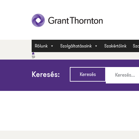
Rólunk
Szolgáltatásaink
Szakértőink
Sza
TP
Keresés: