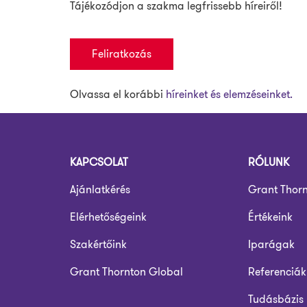
Tájékozódjon a szakma legfrissebb híreiről!
Feliratkozás
Olvassa el korábbi
híreinket és elemzéseinket.
KAPCSOLAT
RÓLUNK
Ajánlatkérés
Grant Thor
Elérhetőségeink
Értékeink
Szakértőink
Iparágak
Grant Thornton Global
Referenciák
Tudásbázis