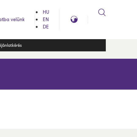
HU
Search
Global
atba velünk
EN
reach
DE
Ajánlatkérés