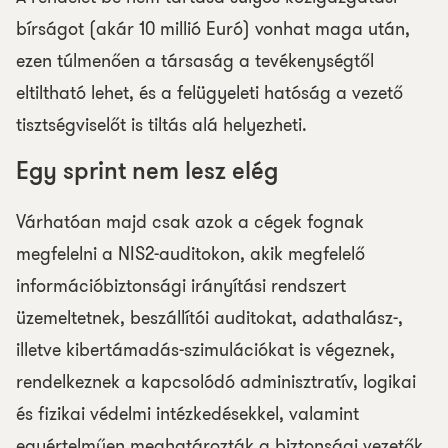
bírságot (akár 10 millió Euró) vonhat maga után,
ezen túlmenően a társaság a tevékenységtől
eltiltható lehet, és a felügyeleti hatóság a vezető
tisztségviselőt is tiltás alá helyezheti.
Egy sprint nem lesz elég
Várhatóan majd csak azok a cégek fognak
megfelelni a NIS2-auditokon, akik megfelelő
információbiztonsági irányítási rendszert
üzemeltetnek, beszállítói auditokat, adathalász-,
illetve kibertámadás-szimulációkat is végeznek,
rendelkeznek a kapcsolódó adminisztratív, logikai
és fizikai védelmi intézkedésekkel, valamint
egyértelműen meghatározták a biztonsági vezetők