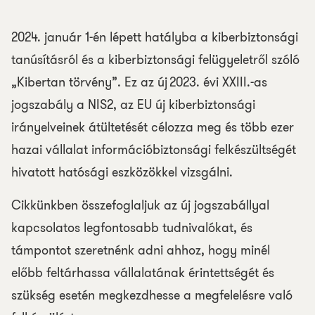
2024. január 1-én lépett hatályba a kiberbiztonsági
tanúsításról és a kiberbiztonsági felügyeletről szóló
„Kibertan törvény”. Ez az új 2023. évi XXIII.-as
jogszabály a NIS2, az EU új kiberbiztonsági
irányelveinek átültetését célozza meg és több ezer
hazai vállalat információbiztonsági felkészültségét
hivatott hatósági eszközökkel vizsgálni.
Cikkünkben összefoglaljuk az új jogszabállyal
kapcsolatos legfontosabb tudnivalókat, és
támpontot szeretnénk adni ahhoz, hogy minél
előbb feltárhassa vállalatának érintettségét és
szükség esetén megkezdhesse a megfelelésre való