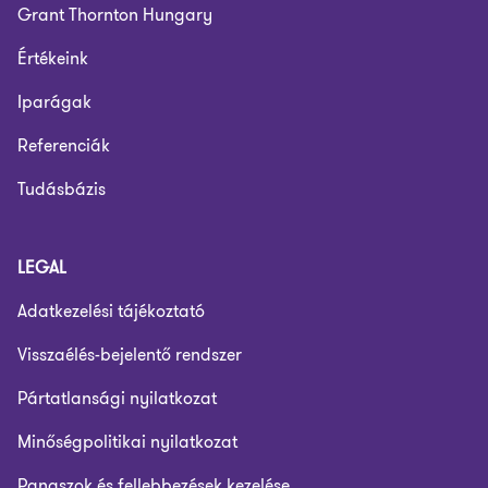
Grant Thornton Hungary
Értékeink
Iparágak
Referenciák
Tudásbázis
LEGAL
Adatkezelési tájékoztató
Visszaélés-bejelentő rendszer
Pártatlansági nyilatkozat
Minőségpolitikai nyilatkozat
Panaszok és fellebbezések kezelése