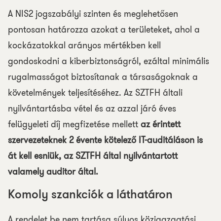
A NIS2 jogszabályi szinten és meglehetősen
pontosan határozza azokat a területeket, ahol a
kockázatokkal arányos mértékben kell
gondoskodni a kiberbiztonságról, ezáltal minimális
rugalmasságot biztosítanak a társaságoknak a
követelmények teljesítéséhez. Az SZTFH általi
nyilvántartásba vétel és az azzal járó éves
felügyeleti díj megfizetése mellett
az érintett
szervezeteknek 2 évente kötelező IT-auditáláson is
át kell esniük, az SZTFH által nyilvántartott
valamely auditor által.
Komoly szankciók a láthatáron
A rendelet be nem tartása súlyos közigazgatási