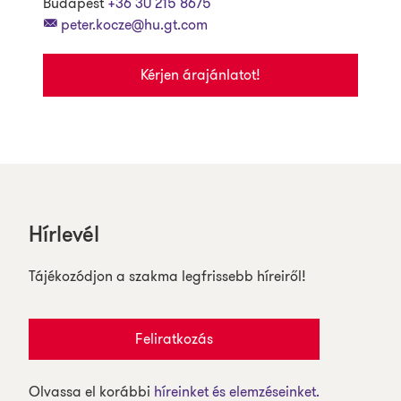
Budapest
+36 30 215 8675
peter.kocze@hu.gt.com
Kérjen árajánlatot!
Hírlevél
Tájékozódjon a szakma legfrissebb híreiről!
Feliratkozás
Olvassa el korábbi
híreinket és elemzéseinket.