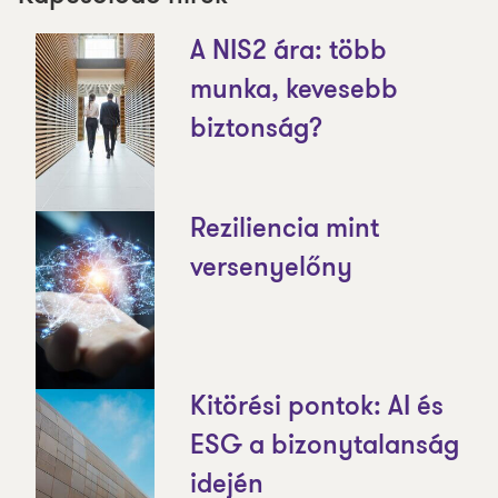
A NIS2 ára: több
munka, kevesebb
biztonság?
Reziliencia mint
versenyelőny
Kitörési pontok: AI és
ESG a bizonytalanság
idején