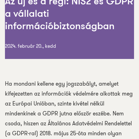
Az új és a régi: NIS2 és GDPR
a vállalati
információbiztonságban
2024. február 20., kedd
Ha mondani kellene egy jogszabályt, amelyet
kifejezetten az információk védelmére alkottak meg
az Európai Unióban, szinte kivétel nélkül
mindenkinek a GDPR jutna először eszébe. Nem
csoda, hiszen az Általános Adatvédelmi Rendelettel
(a GDPR-ral) 2018. május 25-óta minden olyan