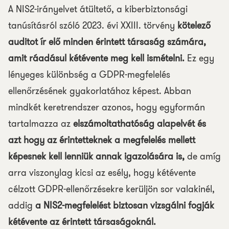
A NIS2-irányelvet átültető, a kiberbiztonsági
tanúsításról szóló 2023. évi XXIII. törvény
kötelező
auditot ír elő minden érintett társaság számára,
amit ráadásul kétévente meg kell ismételni.
Ez egy
lényeges különbség a GDPR-megfelelés
ellenőrzésének gyakorlatához képest. Abban
mindkét keretrendszer azonos, hogy egyformán
tartalmazza az
elszámoltathatóság alapelvét és
azt hogy az érintetteknek a megfelelés mellett
képesnek kell lenniük annak igazolására is,
de amíg
arra viszonylag kicsi az esély, hogy kétévente
célzott GDPR-ellenőrzésekre kerüljön sor valakinél,
addig
a NIS2-megfelelést biztosan vizsgálni fogják
kétévente az érintett társaságoknál.