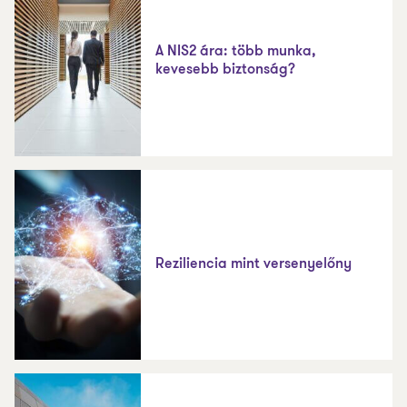
A NIS2 ára: több munka,
kevesebb biztonság?
Reziliencia mint versenyelőny