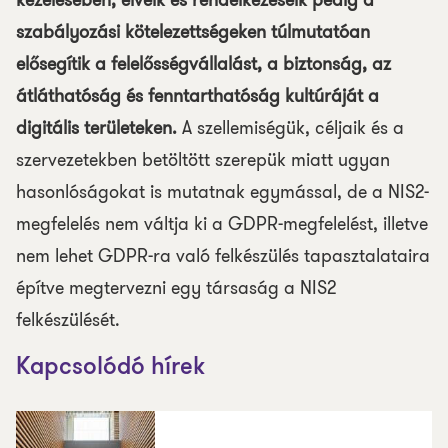
kezelésében, elveik és rendelkezéseik pedig a
szabályozási kötelezettségeken túlmutatóan
elősegítik a felelősségvállalást, a biztonság, az
átláthatóság és fenntarthatóság kultúráját a
digitális területeken.
A szellemiségük, céljaik és a
szervezetekben betöltött szerepük miatt ugyan
hasonlóságokat is mutatnak egymással, de a NIS2-
megfelelés nem váltja ki a GDPR-megfelelést, illetve
nem lehet GDPR-ra való felkészülés tapasztalataira
építve megtervezni egy társaság a NIS2
felkészülését.
Kapcsolódó hírek