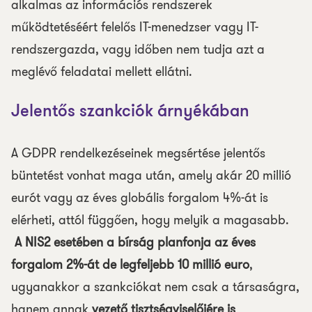
alkalmas az információs rendszerek
működtetéséért felelős IT-menedzser vagy IT-
rendszergazda, vagy időben nem tudja azt a
meglévő feladatai mellett ellátni.
Jelentős szankciók árnyékában
A GDPR rendelkezéseinek megsértése jelentős
büntetést vonhat maga után, amely akár 20 millió
eurót vagy az éves globális forgalom 4%-át is
elérheti, attól függően, hogy melyik a magasabb.
A NIS2 esetében a bírság planfonja az éves
forgalom 2%-át de legfeljebb 10 millió euro
,
ugyanakkor a szankciókat nem csak a társaságra,
hanem annak
vezető tisztségviselőjére is