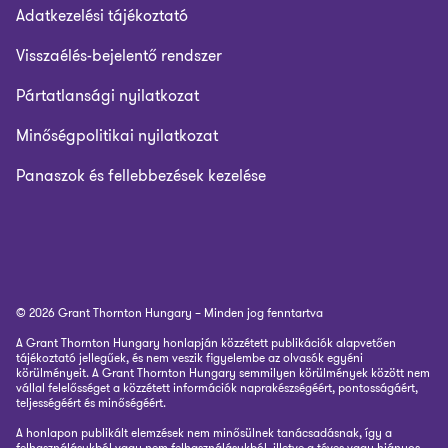
Adatkezelési tájékoztató
Visszaélés-bejelentő rendszer
Pártatlansági nyilatkozat
Minőségpolitikai nyilatkozat
Panaszok és fellebbezések kezelése
© 2026 Grant Thornton Hungary – Minden jog fenntartva
A Grant Thornton Hungary honlapján közzétett publikációk alapvetően
tájékoztató jellegűek, és nem veszik figyelembe az olvasók egyéni
körülményeit. A Grant Thornton Hungary semmilyen körülmények között nem
vállal felelősséget a közzétett információk naprakészségéért, pontosságáért,
teljességéért és minőségéért.
A honlapon publikált elemzések nem minősülnek tanácsadásnak, így a
felhasználásukból vagy nem felhasználásukból, illetve a téves vagy hiányos