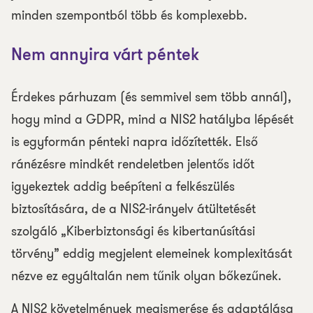
minden szempontból több és komplexebb.
Nem annyira várt péntek
Érdekes párhuzam (és semmivel sem több annál),
hogy mind a GDPR, mind a NIS2 hatályba lépését
is egyformán pénteki napra időzítették. Első
ránézésre mindkét rendeletben jelentős időt
igyekeztek addig beépíteni a felkészülés
biztosítására, de a NIS2-irányelv átültetését
szolgáló „Kiberbiztonsági és kibertanúsítási
törvény” eddig megjelent elemeinek komplexitását
nézve ez egyáltalán nem tűnik olyan bőkezűnek.
A NIS2 követelmények megismerése és adaptálása