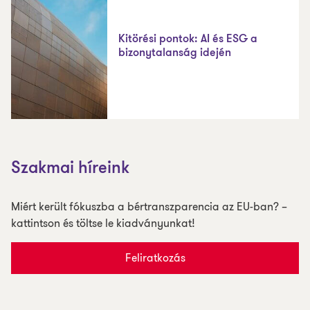
Kitörési pontok: AI és ESG a
bizonytalanság idején
Szakmai híreink
Miért került fókuszba a bértranszparencia az EU-ban? –
kattintson és töltse le kiadványunkat!
Feliratkozás