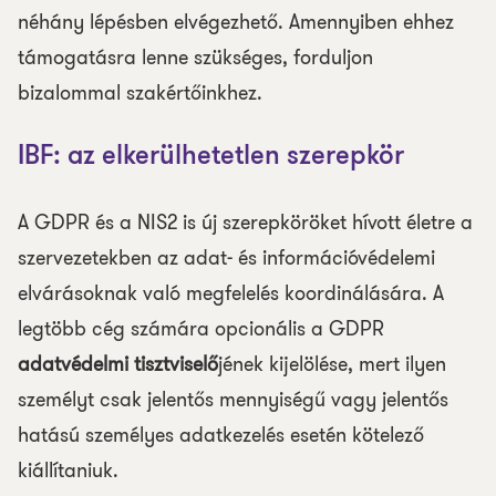
néhány lépésben elvégezhető. Amennyiben ehhez
támogatásra lenne szükséges, forduljon
bizalommal szakértőinkhez.
IBF: az elkerülhetetlen szerepkör
A GDPR és a NIS2 is új szerepköröket hívott életre a
szervezetekben az adat- és információvédelemi
elvárásoknak való megfelelés koordinálására. A
legtöbb cég számára opcionális a GDPR
adatvédelmi tisztviselő
jének kijelölése, mert ilyen
személyt csak jelentős mennyiségű vagy jelentős
hatású személyes adatkezelés esetén kötelező
kiállítaniuk.