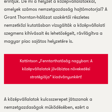
érintjük. De mi a helyzet a középvállalatokkal,
amelyek számos nemzetgazdaság hajtómotorjai? A
Grant Thornton-hálózat szakértői részletes
nemzetközi kutatásban vizsgálták a középvállalati
szegmens kihívásait és lehetőségeit, rávilágítva a
magyar piac sajátos helyzetére is.
Kattintson „Fenntarthatóság nagyban: A
középvállalatok jövőbiztos növekedési
stratégiája” kiadványunkért!
A középvállalatok kulcsszerepet játszanak a
nemzetgazdaságok működésében, ezért a