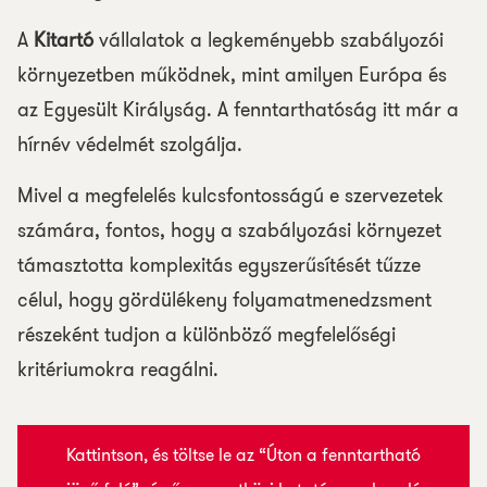
A
Kitartó
vállalatok a legkeményebb szabályozói
környezetben működnek, mint amilyen Európa és
az Egyesült Királyság. A fenntarthatóság itt már a
hírnév védelmét szolgálja.
Mivel a megfelelés kulcsfontosságú e szervezetek
számára, fontos, hogy a szabályozási környezet
támasztotta komplexitás egyszerűsítését tűzze
célul, hogy gördülékeny folyamatmenedzsment
részeként tudjon a különböző megfelelőségi
kritériumokra reagálni.
Kattintson, és töltse le az “Úton a fenntartható