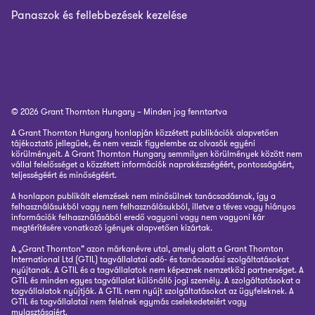
Panaszok és fellebbezések kezelése
© 2026 Grant Thornton Hungary – Minden jog fenntartva
A Grant Thornton Hungary honlapján közzétett publikációk alapvetően
tájékoztató jellegűek, és nem veszik figyelembe az olvasók egyéni
körülményeit. A Grant Thornton Hungary semmilyen körülmények között nem
vállal felelősséget a közzétett információk naprakészségéért, pontosságáért,
teljességéért és minőségéért.
A honlapon publikált elemzések nem minősülnek tanácsadásnak, így a
felhasználásukból vagy nem felhasználásukból, illetve a téves vagy hiányos
információk felhasználásából eredő vagyoni vagy nem vagyoni kár
megtérítésére vonatkozó igények alapvetően kizártak.
A „Grant Thornton” azon márkanévre utal, amely alatt a Grant Thornton
International Ltd (GTIL) tagvállalatai adó- és tanácsadási szolgáltatásokat
nyújtanak. A GTIL és a tagvállalatok nem képeznek nemzetközi partnerséget. A
GTIL és minden egyes tagvállalat különálló jogi személy. A szolgáltatásokat a
tagvállalatok nyújtják. A GTIL nem nyújt szolgáltatásokat az ügyfeleknek. A
GTIL és tagvállalatai nem felelnek egymás cselekedeteiért vagy
mulasztásaiért.