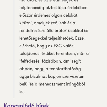
maraton, és az eredmények és
folytonosság biztosítása érdekében
először érdemes olyan célokat
kitűzni, amelyek reálisak és a
rendelkezésre álló erőforrásokkal és
lehetőségekkel teljesíthetőek. Ezzel
elérhető, hogy az ESG valós
tulajdonosi értéket teremtsen, már a
‘felfedezés’ fázisában, ami segít
abban, hogy a fenntarthatóság
ügye bizalmat kapjon szervezeten
belül és a menedzsment irányából
is.
Kapcsolódó hírek