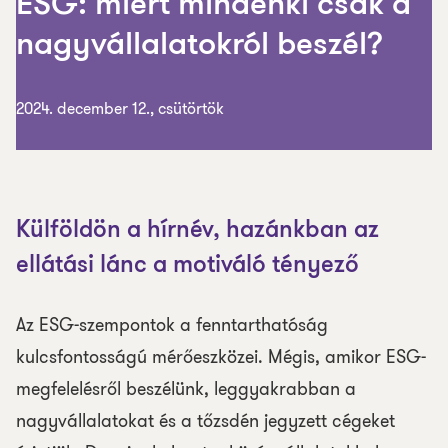
ESG: miért mindenki csak a
nagyvállalatokról beszél?
2024. december 12., csütörtök
Külföldön a hírnév, hazánkban az
ellátási lánc a motiváló tényező
Az ESG-szempontok a fenntarthatóság
kulcsfontosságú mérőeszközei. Mégis, amikor ESG-
megfelelésről beszélünk, leggyakrabban a
nagyvállalatokat és a tőzsdén jegyzett cégeket