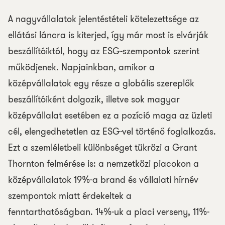
A nagyvállalatok jelentéstételi kötelezettsége az
ellátási láncra is kiterjed, így már most is elvárják
beszállítóiktól, hogy az ESG-szempontok szerint
működjenek. Napjainkban, amikor a
középvállalatok egy része a globális szereplők
beszállítóiként dolgozik, illetve sok magyar
középvállalat esetében ez a pozíció maga az üzleti
cél, elengedhetetlen az ESG-vel történő foglalkozás.
Ezt a szemléletbeli különbséget tükrözi a Grant
Thornton felmérése is: a nemzetközi piacokon a
középvállalatok 19%-a brand és vállalati hírnév
szempontok miatt érdekeltek a
fenntarthatóságban. 14%-uk a piaci verseny, 11%-