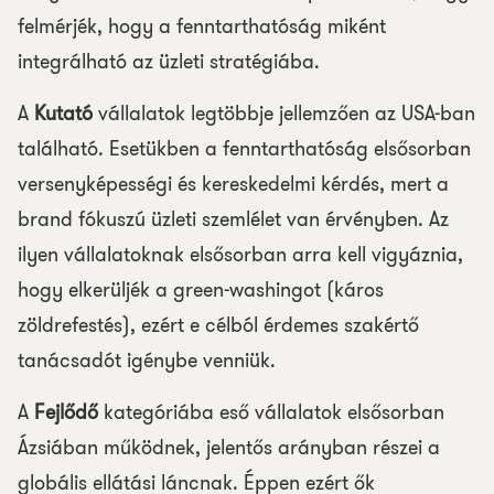
felmérjék, hogy a fenntarthatóság miként
integrálható az üzleti stratégiába.
A
Kutató
vállalatok legtöbbje jellemzően az USA-ban
található. Esetükben a fenntarthatóság elsősorban
versenyképességi és kereskedelmi kérdés, mert a
brand fókuszú üzleti szemlélet van érvényben. Az
ilyen vállalatoknak elsősorban arra kell vigyáznia,
hogy elkerüljék a green-washingot (káros
zöldrefestés), ezért e célból érdemes szakértő
tanácsadót igénybe venniük.
A
Fejlődő
kategóriába eső vállalatok elsősorban
Ázsiában működnek, jelentős arányban részei a
globális ellátási láncnak. Éppen ezért ők