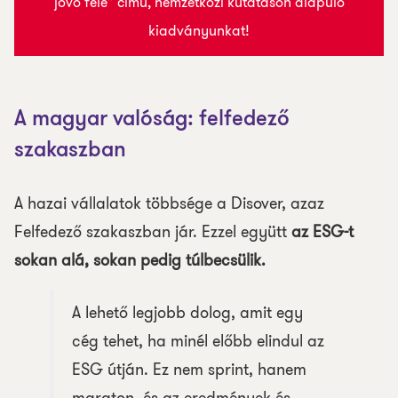
jövő felé” című, nemzetközi kutatáson alapuló
kiadványunkat!
A magyar valóság: felfedező
szakaszban
A hazai vállalatok többsége a Disover, azaz
Felfedező szakaszban jár. Ezzel együtt
az ESG-t
sokan alá, sokan pedig túlbecsülik.
A lehető legjobb dolog, amit egy
cég tehet, ha minél előbb elindul az
ESG útján. Ez nem sprint, hanem