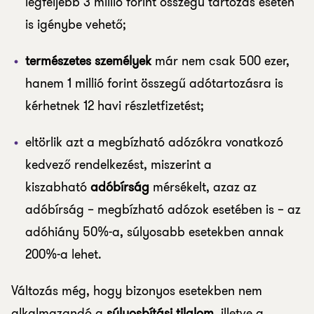
legfeljebb 3 millió forint összegű tartozás esetén
is igénybe vehető;
természetes személyek
már nem csak 500 ezer,
hanem 1 millió forint összegű adótartozásra is
kérhetnek 12 havi részletfizetést;
eltörlik azt a megbízható adózókra vonatkozó
kedvező rendelkezést, miszerint a
kiszabható
adóbírság
mérsékelt, azaz az
adóbírság – megbízható adózok esetében is – az
adóhiány 50%-a, súlyosabb esetekben annak
200%-a lehet.
Változás még, hogy bizonyos esetekben nem
alkalmazandó a
súlyosbítási tilalom
, illetve a