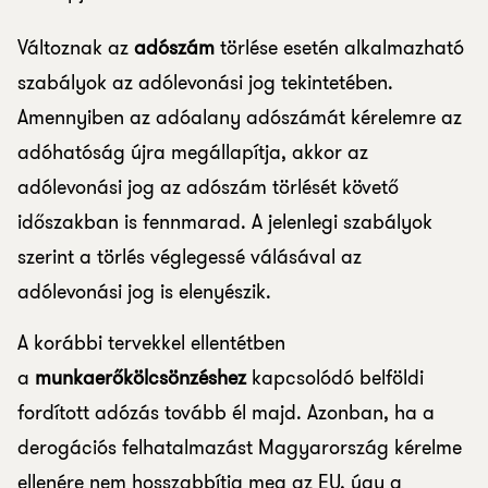
Változnak az
adószám
törlése esetén alkalmazható
szabályok az adólevonási jog tekintetében.
Amennyiben az adóalany adószámát kérelemre az
adóhatóság újra megállapítja, akkor az
adólevonási jog az adószám törlését követő
időszakban is fennmarad. A jelenlegi szabályok
szerint a törlés véglegessé válásával az
adólevonási jog is elenyészik.
A korábbi tervekkel ellentétben
a
munkaerőkölcsönzéshez
kapcsolódó belföldi
fordított adózás tovább él majd. Azonban, ha a
derogációs felhatalmazást Magyarország kérelme
ellenére nem hosszabbítja meg az EU, úgy a