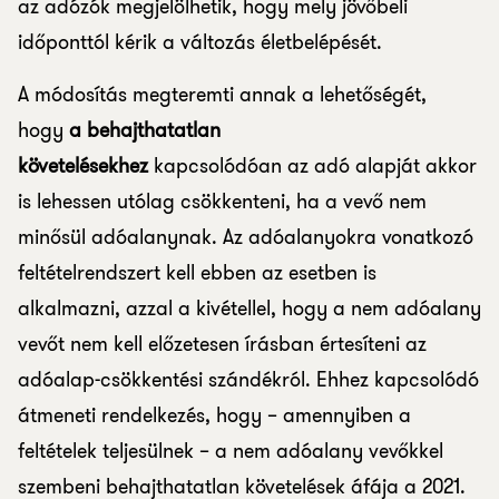
az adózók megjelölhetik, hogy mely jövőbeli
időponttól kérik a változás életbelépését.
A módosítás megteremti annak a lehetőségét,
hogy
a behajthatatlan
követelésekhez
kapcsolódóan az adó alapját akkor
is lehessen utólag csökkenteni, ha a vevő nem
minősül adóalanynak. Az adóalanyokra vonatkozó
feltételrendszert kell ebben az esetben is
alkalmazni, azzal a kivétellel, hogy a nem adóalany
vevőt nem kell előzetesen írásban értesíteni az
adóalap-csökkentési szándékról. Ehhez kapcsolódó
átmeneti rendelkezés, hogy – amennyiben a
feltételek teljesülnek – a nem adóalany vevőkkel
szembeni behajthatatlan követelések áfája a 2021.