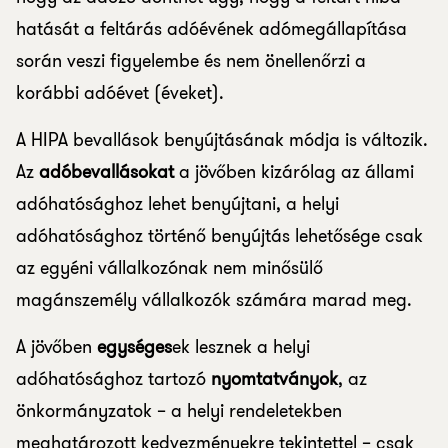
hatását a feltárás adóévének adómegállapítása
során veszi figyelembe és nem önellenőrzi a
korábbi adóévet (éveket).
A HIPA bevallások benyújtásának módja is változik.
Az
adóbevallásokat
a jövőben kizárólag az állami
adóhatósághoz lehet benyújtani, a helyi
adóhatósághoz történő benyújtás lehetősége csak
az egyéni vállalkozónak nem minősülő
magánszemély vállalkozók számára marad meg.
A jövőben
egységes
ek lesznek a helyi
adóhatósághoz tartozó
nyomtatványok
, az
önkormányzatok – a helyi rendeletekben
meghatározott kedvezményekre tekintettel – csak