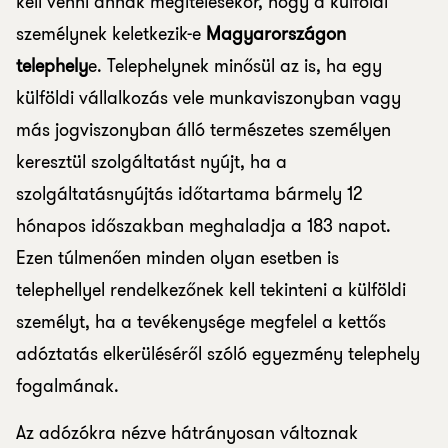
kell venni annak megítélésekor, hogy a külföldi
személynek keletkezik-e
Magyarországon
telephely
e. Telephelynek minősül az is, ha egy
külföldi vállalkozás vele munkaviszonyban vagy
más jogviszonyban álló természetes személyen
keresztül szolgáltatást nyújt, ha a
szolgáltatásnyújtás időtartama bármely 12
hónapos időszakban meghaladja a 183 napot.
Ezen túlmenően minden olyan esetben is
telephellyel rendelkezőnek kell tekinteni a külföldi
személyt, ha a tevékenysége megfelel a kettős
adóztatás elkerüléséről szóló egyezmény telephely
fogalmának.
Az adózókra nézve hátrányosan változnak