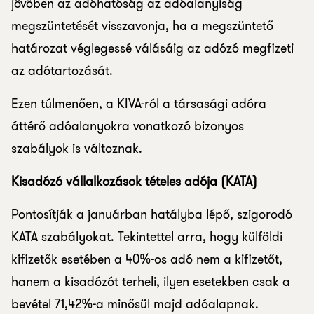
jövőben az adóhatóság az adóalanyiság
megszüntetését visszavonja, ha a megszüntető
határozat véglegessé válásáig az adózó megfizeti
az adótartozását.
Ezen túlmenően, a KIVA-ról a társasági adóra
áttérő adóalanyokra vonatkozó bizonyos
szabályok is változnak.
Kisadózó vállalkozások tételes adója (KATA)
Pontosítják a januárban hatályba lépő, szigorodó
KATA szabályokat. Tekintettel arra, hogy külföldi
kifizetők esetében a 40%-os adó nem a kifizetőt,
hanem a kisadózót terheli, ilyen esetekben csak a
bevétel 71,42%-a minősül majd adóalapnak.