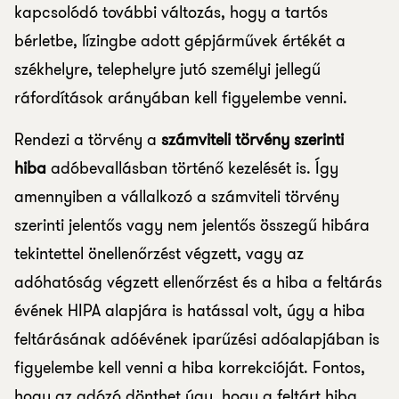
kapcsolódó további változás, hogy a tartós
bérletbe, lízingbe adott gépjárművek értékét a
székhelyre, telephelyre jutó személyi jellegű
ráfordítások arányában kell figyelembe venni.
Rendezi a törvény a
számviteli törvény szerinti
hiba
adóbevallásban történő kezelését is. Így
amennyiben a vállalkozó a számviteli törvény
szerinti jelentős vagy nem jelentős összegű hibára
tekintettel önellenőrzést végzett, vagy az
adóhatóság végzett ellenőrzést és a hiba a feltárás
évének HIPA alapjára is hatással volt, úgy a hiba
feltárásának adóévének iparűzési adóalapjában is
figyelembe kell venni a hiba korrekcióját. Fontos,
hogy az adózó dönthet úgy, hogy a feltárt hiba