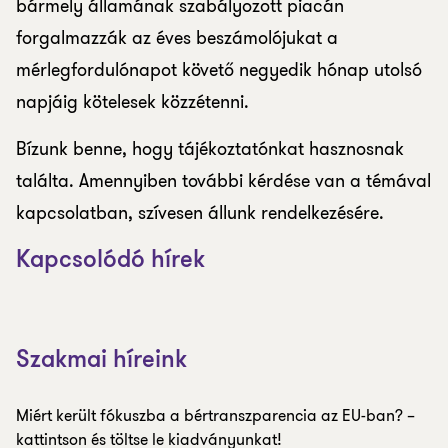
bármely államának szabályozott piacán
forgalmazzák az éves beszámolójukat a
mérlegfordulónapot követő negyedik hónap utolsó
napjáig kötelesek közzétenni.
Bízunk benne, hogy tájékoztatónkat hasznosnak
találta. Amennyiben további kérdése van a témával
kapcsolatban, szívesen állunk rendelkezésére.
Kapcsolódó hírek
Szakmai híreink
Miért került fókuszba a bértranszparencia az EU-ban? –
kattintson és töltse le kiadványunkat!