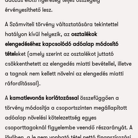
adózás előtti nyereség teljes összegéig
érvényesíthető lesz.
A Számviteli törvény változtatására tekintettel
hatályon kívül helyezik, az
osztalékok
elengedéséhez kapcsolódó adóalap módosító
tétel
eket (amely szerint az osztalékot juttató
csökkenthetett az elengedés miatti bevétellel, illetve
a tagnak nem kellett növelni az elengedés miatti
ráfordítással).
A
kamatlevonás korlátozással
összefüggően a
törvény módosítja a csoportszinten megállapított
adóalap növelési kötelezettség egyes
csoporttagoknál figyelembe veendő részarányát. A
jövőben, a le nem vonható tétel nettó finanszírozási