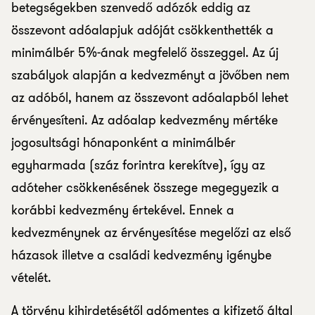
betegségekben szenvedő adózók eddig az
összevont adóalapjuk adóját csökkenthették a
minimálbér 5%-ának megfelelő összeggel. Az új
szabályok alapján a kedvezményt a jövőben nem
az adóból, hanem az összevont adóalapból lehet
érvényesíteni. Az adóalap kedvezmény mértéke
jogosultsági hónaponként a minimálbér
egyharmada (száz forintra kerekítve), így az
adóteher csökkenésének összege megegyezik a
korábbi kedvezmény értekével. Ennek a
kedvezménynek az érvényesítése megelőzi az első
házasok illetve a családi kedvezmény igénybe
vételét.
A törvény kihirdetésétől adómentes a kifizető által