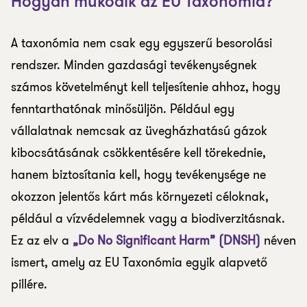
Hogyan működik az EU Taxonómia?
A taxonómia nem csak egy egyszerű besorolási
rendszer. Minden gazdasági tevékenységnek
számos követelményt kell teljesítenie ahhoz, hogy
fenntarthatónak minősüljön. Például egy
vállalatnak nemcsak az üvegházhatású gázok
kibocsátásának csökkentésére kell törekednie,
hanem biztosítania kell, hogy tevékenysége ne
okozzon jelentős kárt más környezeti céloknak,
például a vízvédelemnek vagy a biodiverzitásnak.
Ez az elv a
„Do No Significant Harm” (DNSH)
néven
ismert, amely az EU Taxonómia egyik alapvető
pillére.