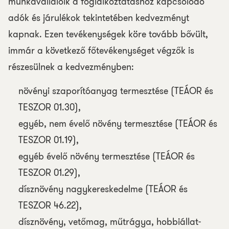
munkavállalóik a foglalkoztatáshoz kapcsolódó
adók és járulékok tekintetében kedvezményt
kapnak. Ezen tevékenységek köre tovább bővült,
immár a következő főtevékenységet végzők is
részesülnek a kedvezményben:
növényi szaporítóanyag termesztése (TEÁOR és
TESZOR 01.30),
egyéb, nem évelő növény termesztése (TEÁOR és
TESZOR 01.19),
egyéb évelő növény termesztése (TEÁOR és
TESZOR 01.29),
dísznövény nagykereskedelme (TEÁOR és
TESZOR 46.22),
dísznövény, vetőmag, műtrágya, hobbiállat-