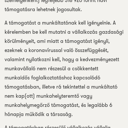
személyenként) legfeljebb 318 920 forint havi
támogatásra lehetnek jogosultak.
A támogatást a munkáltatónak kell igényelnie. A
kérelemben be kell mutatni a vállalkozás gazdasági
körülményeit, ami miatt a támogatást igényli,
ezeknek a koronavírussal való összefüggését,
valamint nyilatkozni kell, hogy a kedvezményezett
munkavállaló nem részesül a csökkentett
munkaidős foglalkoztatáshoz kapcsolódó
támogatásban, illetve rá tekintettel a munkáltató
nem kap(ott) munkahelyteremtő vagy
munkahelymegőrző támogatást, és legalább 6
hónapja működik a társaság.
A támogatásban részesülő vállalkozás vállalja,