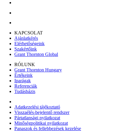
KAPCSOLAT
Ajánlatkérés
Elérhetőségeink
Szakértőink
Grant Thornton Global
RÓLUNK
Grant Thornton Hungary
Értékeink
Iparágak
Referenciák
Tudásbázis
Adatkezelési tájékoztató
Visszaélés-bejelentő rendszer
Pártatlansági nyilatkozat
Minőségpolitikai nyilatkozat
Panaszok és fellebbezések kezelése