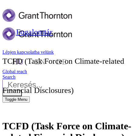
Fogalomtár
Lépjen kapcsolatba velünk
TCFD (Task Force on Climate-related
HU
EN
DE
Global reach
Search
Financial Disclosures)
Toggle Menu
TCFD (Task Force on Climate-