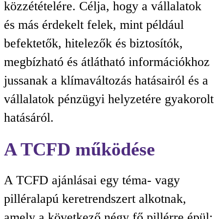
közzétételére. Célja, hogy a vállalatok
és más érdekelt felek, mint például
befektetők, hitelezők és biztosítók,
megbízható és átlátható információkhoz
jussanak a klímaváltozás hatásairól és a
vállalatok pénzügyi helyzetére gyakorolt
hatásáról.
A TCFD működése
A TCFD ajánlásai egy téma- vagy
pilléralapú keretrendszert alkotnak,
amely a következő négy fő pillérre épül: