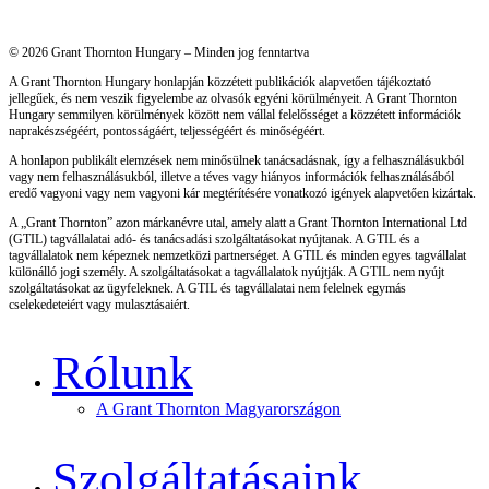
© 2026 Grant Thornton Hungary – Minden jog fenntartva
A Grant Thornton Hungary honlapján közzétett publikációk alapvetően tájékoztató
jellegűek, és nem veszik figyelembe az olvasók egyéni körülményeit. A Grant Thornton
Hungary semmilyen körülmények között nem vállal felelősséget a közzétett információk
naprakészségéért, pontosságáért, teljességéért és minőségéért.
A honlapon publikált elemzések nem minősülnek tanácsadásnak, így a felhasználásukból
vagy nem felhasználásukból, illetve a téves vagy hiányos információk felhasználásából
eredő vagyoni vagy nem vagyoni kár megtérítésére vonatkozó igények alapvetően kizártak.
A „Grant Thornton” azon márkanévre utal, amely alatt a Grant Thornton International Ltd
(GTIL) tagvállalatai adó- és tanácsadási szolgáltatásokat nyújtanak. A GTIL és a
tagvállalatok nem képeznek nemzetközi partnerséget. A GTIL és minden egyes tagvállalat
különálló jogi személy. A szolgáltatásokat a tagvállalatok nyújtják. A GTIL nem nyújt
szolgáltatásokat az ügyfeleknek. A GTIL és tagvállalatai nem felelnek egymás
cselekedeteiért vagy mulasztásaiért.
Rólunk
A Grant Thornton Magyarországon
Szolgáltatásaink