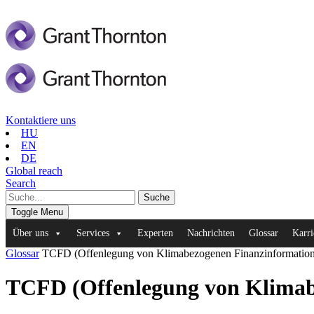
Kontaktiere uns
HU
EN
DE
Global reach
Search
Toggle Menu
Über uns
Services
Experten
Nachrichten
Glossar
Karri
Glossar
TCFD (Offenlegung von Klimabezogenen Finanzinformatio
TCFD (Offenlegung von Klimab