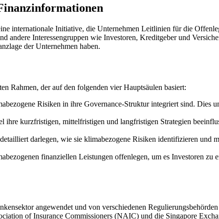
Finanzinformationen
ine internationale Initiative, die Unternehmen Leitlinien für die Off
 und andere Interessengruppen wie Investoren, Kreditgeber und Versich
nanzlage der Unternehmen haben.
en Rahmen, der auf den folgenden vier Hauptsäulen basiert:
abezogene Risiken in ihre Governance-Struktur integriert sind. Die
re kurzfristigen, mittelfristigen und langfristigen Strategien beeinflu
ailliert darlegen, wie sie klimabezogene Risiken identifizieren und m
bezogenen finanziellen Leistungen offenlegen, um es Investoren zu e
nsektor angewendet und von verschiedenen Regulierungsbehörden unt
ociation of Insurance Commissioners (NAIC) und die Singapore Excha