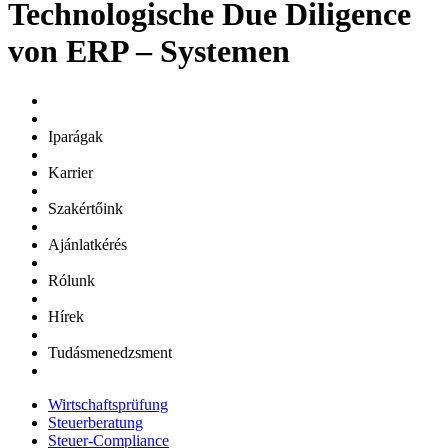
Technologische Due Diligence
von ERP – Systemen
Iparágak
Karrier
Szakértőink
Ajánlatkérés
Rólunk
Hírek
Tudásmenedzsment
Wirtschaftsprüfung
Steuerberatung
Steuer-Compliance