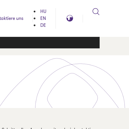
HU
Search
Global
taktiere uns
EN
reach
DE