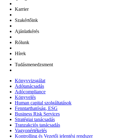
Karrier
Szakértőink
Ajánlatkérés
Rólunk
Hírek
Tudásmenedzsment
Könyvvizsgálat
Adótanácsadás
Adócompliance
Könyvelés
Human capital szolgáltatások
Fenntarthatóság, ESG
Business Risk Services
Stratégiai tanácsadás
Tranzakciós tanácsadás
Vagyonértékelés
Kontrolling és Vezetői jelentési rendszer