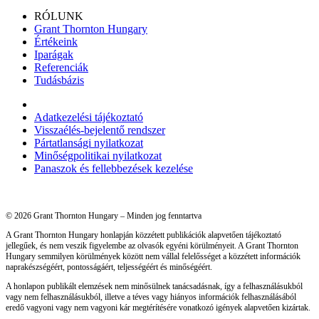
RÓLUNK
Grant Thornton Hungary
Értékeink
Iparágak
Referenciák
Tudásbázis
Adatkezelési tájékoztató
Visszaélés-bejelentő rendszer
Pártatlansági nyilatkozat
Minőségpolitikai nyilatkozat
Panaszok és fellebbezések kezelése
© 2026 Grant Thornton Hungary – Minden jog fenntartva
A Grant Thornton Hungary honlapján közzétett publikációk alapvetően tájékoztató
jellegűek, és nem veszik figyelembe az olvasók egyéni körülményeit. A Grant Thornton
Hungary semmilyen körülmények között nem vállal felelősséget a közzétett információk
naprakészségéért, pontosságáért, teljességéért és minőségéért.
A honlapon publikált elemzések nem minősülnek tanácsadásnak, így a felhasználásukból
vagy nem felhasználásukból, illetve a téves vagy hiányos információk felhasználásából
eredő vagyoni vagy nem vagyoni kár megtérítésére vonatkozó igények alapvetően kizártak.