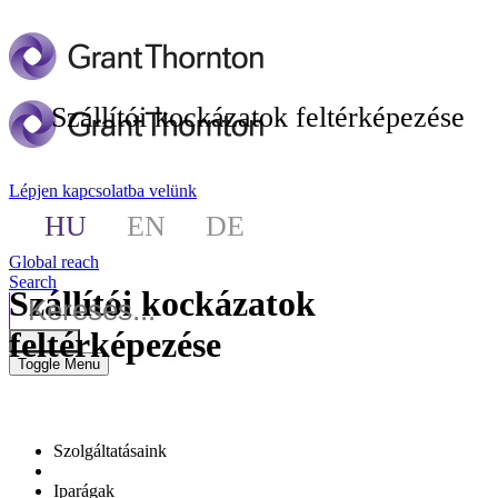
Szállítói kockázatok feltérképezése
Lépjen kapcsolatba velünk
HU
EN
DE
Global reach
Search
Szállítói kockázatok
feltérképezése
Toggle Menu
Szolgáltatásaink
Iparágak