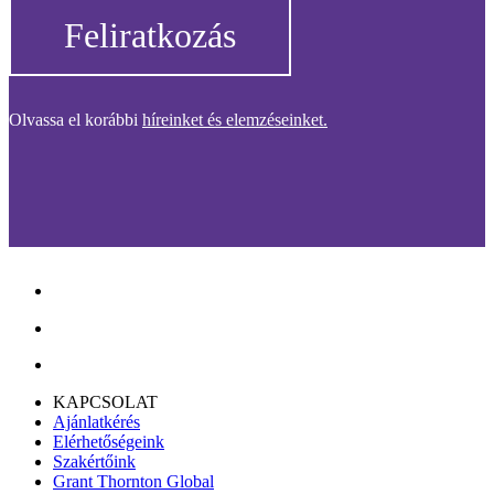
Feliratkozás
Olvassa el korábbi
híreinket és elemzéseinket.
KAPCSOLAT
Ajánlatkérés
Elérhetőségeink
Szakértőink
Grant Thornton Global