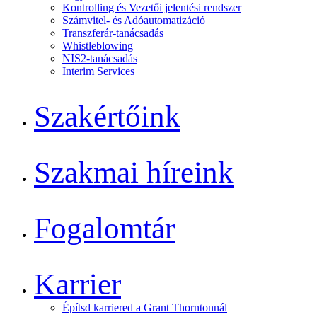
Kontrolling és Vezetői jelentési rendszer
Számvitel- és Adóautomatizáció
Transzferár-tanácsadás
Whistleblowing
NIS2-tanácsadás
Interim Services
Szakértőink
Szakmai híreink
Fogalomtár
Karrier
Építsd karriered a Grant Thorntonnál