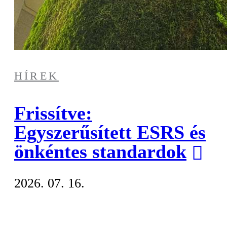
HÍREK
Frissítve:
Egyszerűsített ESRS és
önkéntes standardok
2026. 07. 16.