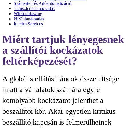
Számvitel- és Adóautomatizáció
Transzferár-tanácsadás
Whistleblowing
NIS2-tanácsadás
Interim Services
Miért tartjuk lényegesnek
a szállítói kockázatok
feltérképezését?
A globális ellátási láncok összetettsége
miatt a vállalatok számára egyre
komolyabb kockázatot jelenthet a
beszállítói kör. Akár egyetlen kritikus
beszállító kapcsán is felmerülhetnek