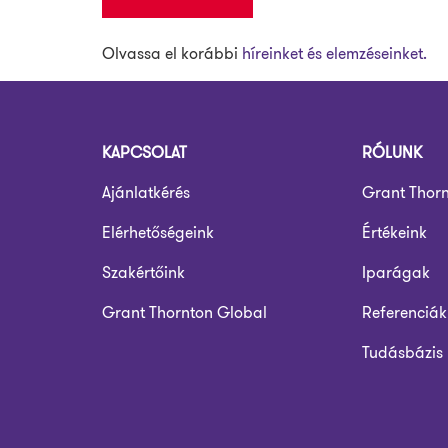
Olvassa el korábbi
híreinket és elemzéseinket.
KAPCSOLAT
RÓLUNK
Ajánlatkérés
Grant Thor
Elérhetőségeink
Értékeink
Szakértőink
Iparágak
Grant Thornton Global
Referenciák
Tudásbázis