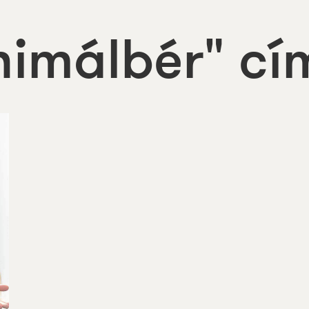
nimálbér" cí