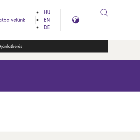
HU
Search
Global
atba velünk
EN
reach
DE
Ajánlatkérés