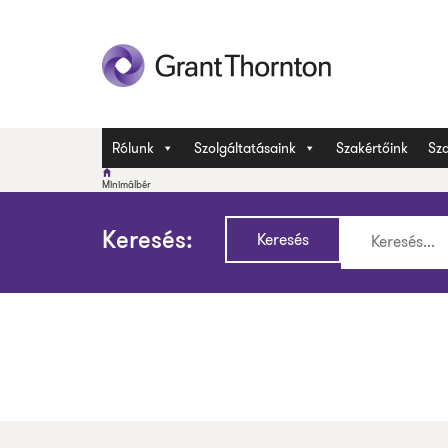
Rólunk
Szolgáltatásaink
Szakértőink
Sza
Minimálbér
Keresés: