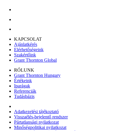
KAPCSOLAT
Ajánlatkérés
Elérhetőségeink
Szakértőink
Grant Thornton Global
RÓLUNK
Grant Thornton Hungary
Értékeink
Iparágak
Referenciák
Tudásbázis
Adatkezelési tájékoztató
Visszaélés-bejelentő rendszer
Pártatlansági nyilatkozat
Minőségpolitikai nyilatkozat