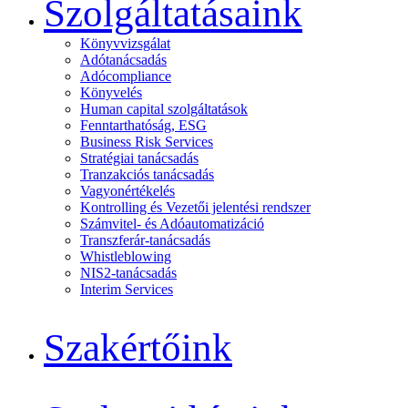
Szolgáltatásaink
Könyvvizsgálat
Adótanácsadás
Adócompliance
Könyvelés
Human capital szolgáltatások
Fenntarthatóság, ESG
Business Risk Services
Stratégiai tanácsadás
Tranzakciós tanácsadás
Vagyonértékelés
Kontrolling és Vezetői jelentési rendszer
Számvitel- és Adóautomatizáció
Transzferár-tanácsadás
Whistleblowing
NIS2-tanácsadás
Interim Services
Szakértőink