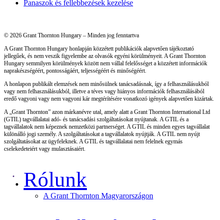
Panaszok és fellebbezések kezelése
© 2026 Grant Thornton Hungary – Minden jog fenntartva
A Grant Thornton Hungary honlapján közzétett publikációk alapvetően tájékoztató
jellegűek, és nem veszik figyelembe az olvasók egyéni körülményeit. A Grant Thornton
Hungary semmilyen körülmények között nem vállal felelősséget a közzétett információk
naprakészségéért, pontosságáért, teljességéért és minőségéért.
A honlapon publikált elemzések nem minősülnek tanácsadásnak, így a felhasználásukból
vagy nem felhasználásukból, illetve a téves vagy hiányos információk felhasználásából
eredő vagyoni vagy nem vagyoni kár megtérítésére vonatkozó igények alapvetően kizártak.
A „Grant Thornton” azon márkanévre utal, amely alatt a Grant Thornton International Ltd
(GTIL) tagvállalatai adó- és tanácsadási szolgáltatásokat nyújtanak. A GTIL és a
tagvállalatok nem képeznek nemzetközi partnerséget. A GTIL és minden egyes tagvállalat
különálló jogi személy. A szolgáltatásokat a tagvállalatok nyújtják. A GTIL nem nyújt
szolgáltatásokat az ügyfeleknek. A GTIL és tagvállalatai nem felelnek egymás
cselekedeteiért vagy mulasztásaiért.
Rólunk
A Grant Thornton Magyarországon