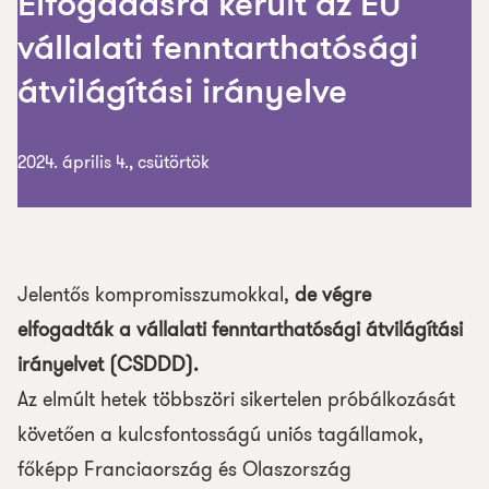
Elfogadásra került az EU
vállalati fenntarthatósági
átvilágítási irányelve
2024. április 4., csütörtök
Jelentős kompromisszumokkal,
de végre
elfogadták a vállalati fenntarthatósági átvilágítási
irányelvet (CSDDD).
Az elmúlt hetek többszöri sikertelen próbálkozását
követően a kulcsfontosságú uniós tagállamok,
főképp Franciaország és Olaszország