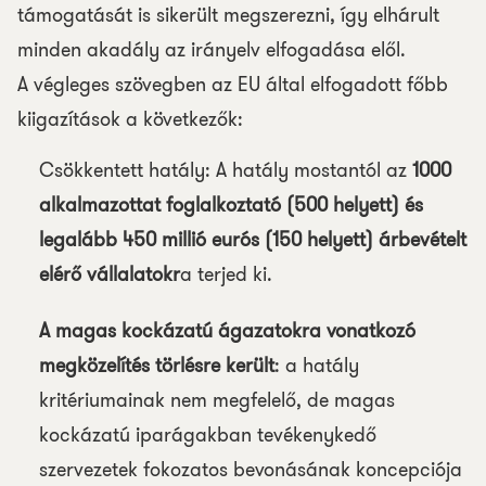
támogatását is sikerült megszerezni, így elhárult
minden akadály az irányelv elfogadása elől.
A végleges szövegben az EU által elfogadott főbb
kiigazítások a következők:
Csökkentett hatály: A hatály mostantól az
1000
alkalmazottat foglalkoztató (500 helyett) és
legalább 450 millió eurós (150 helyett) árbevételt
elérő vállalatokr
a terjed ki.
A magas kockázatú ágazatokra vonatkozó
megközelítés törlésre került
: a hatály
kritériumainak nem megfelelő, de magas
kockázatú iparágakban tevékenykedő
szervezetek fokozatos bevonásának koncepciója