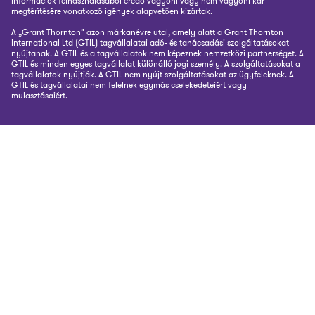
információk felhasználásából eredő vagyoni vagy nem vagyoni kár
megtérítésére vonatkozó igények alapvetően kizártak.
A „Grant Thornton” azon márkanévre utal, amely alatt a Grant Thornton
International Ltd (GTIL) tagvállalatai adó- és tanácsadási szolgáltatásokat
nyújtanak. A GTIL és a tagvállalatok nem képeznek nemzetközi partnerséget. A
GTIL és minden egyes tagvállalat különálló jogi személy. A szolgáltatásokat a
tagvállalatok nyújtják. A GTIL nem nyújt szolgáltatásokat az ügyfeleknek. A
GTIL és tagvállalatai nem felelnek egymás cselekedeteiért vagy
mulasztásaiért.