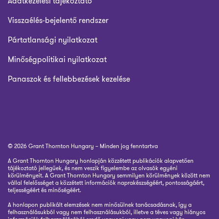
Adatkezelési tájékoztató
Visszaélés-bejelentő rendszer
Pártatlansági nyilatkozat
Minőségpolitikai nyilatkozat
Panaszok és fellebbezések kezelése
© 2026 Grant Thornton Hungary – Minden jog fenntartva
A Grant Thornton Hungary honlapján közzétett publikációk alapvetően
tájékoztató jellegűek, és nem veszik figyelembe az olvasók egyéni
körülményeit. A Grant Thornton Hungary semmilyen körülmények között nem
vállal felelősséget a közzétett információk naprakészségéért, pontosságáért,
teljességéért és minőségéért.
A honlapon publikált elemzések nem minősülnek tanácsadásnak, így a
felhasználásukból vagy nem felhasználásukból, illetve a téves vagy hiányos