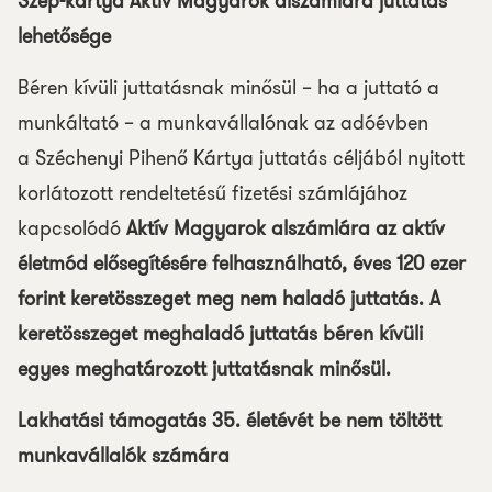
Szép-kártya Aktív Magyarok alszámlára juttatás
lehetősége
Béren kívüli juttatásnak minősül – ha a juttató a
munkáltató – a munkavállalónak az adóévben
a Széchenyi Pihenő Kártya juttatás céljából nyitott
korlátozott rendeltetésű fizetési számlájához
kapcsolódó
Aktív Magyarok alszámlára az aktív
életmód elősegítésére felhasználható, éves 120 ezer
forint keretösszeget meg nem haladó juttatás. A
keretösszeget meghaladó juttatás béren kívüli
egyes meghatározott juttatásnak minősül.
Lakhatási támogatás 35. életévét be nem töltött
munkavállalók számára