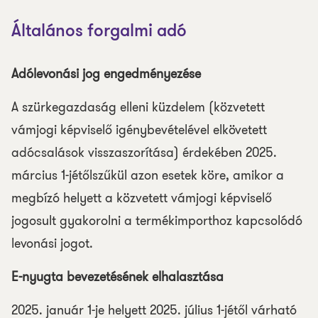
Általános forgalmi adó
Adólevonási jog engedményezése
A szürkegazdaság elleni küzdelem (közvetett
vámjogi képviselő igénybevételével elkövetett
adócsalások visszaszorítása) érdekében 2025.
március 1-jétőlszűkül azon esetek köre, amikor a
megbízó helyett a közvetett vámjogi képviselő
jogosult gyakorolni a termékimporthoz kapcsolódó
levonási jogot.
E-nyugta bevezetésének elhalasztása
2025. január 1-je helyett 2025. július 1-jétől várható