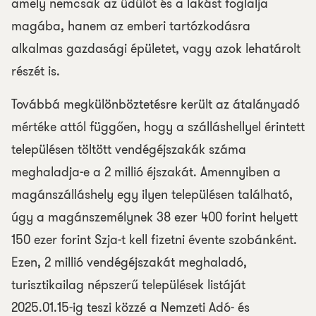
amely nemcsak az üdülőt és a lakást foglalja
magába, hanem az emberi tartózkodásra
alkalmas gazdasági épületet, vagy azok lehatárolt
részét is.
Továbbá megkülönböztetésre került az átalányadó
mértéke attól függően, hogy a szálláshellyel érintett
településen töltött vendégéjszakák száma
meghaladja-e a 2 millió éjszakát. Amennyiben a
magánszálláshely egy ilyen településen található,
úgy a magánszemélynek 38 ezer 400 forint helyett
150 ezer forint Szja-t kell fizetni évente szobánként.
Ezen, 2 millió vendégéjszakát meghaladó,
turisztikailag népszerű települések listáját
2025.01.15-ig teszi közzé a Nemzeti Adó- és