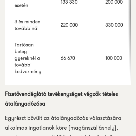
133 330
200 000
esetén
3 és minden
220 000
330 000
továbbinál
Tartósan
beteg
gyereknél a
66 670
100 000
további
kedvezmény
Fizetővendéglátó tevékenységet végzők tételes
átalányadózása
Egyrészt bővült az átalányadózás választására
alkalmas ingatlanok köre (magánszálláshely),