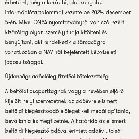
érhető el, még a korábbi, alacsonyabb
információtartalommal vezette be 2024. december
5-én. Mivel ONYA nyomtatványról van szó, ezért
kizárólag olyan személy tudja kitölteni és
benyújtani, aki rendelkezik a társaságra
vonatkozóan a NAV-nál bejelentett képviseleti
jogosultsággal.
Újdonság: adóelőleg fizetési kötelezettség
A belföldi csoporttagnak vagy a nevében eljáró
kijelölt helyi szervezetnek az adóévre elismert
belföldi kiegészítőadó-előleget kell megállapítania,
bevallania és megfizetnie. A határidő az elismert
belföldi kiegészítő adóval érintett adóév utolsó