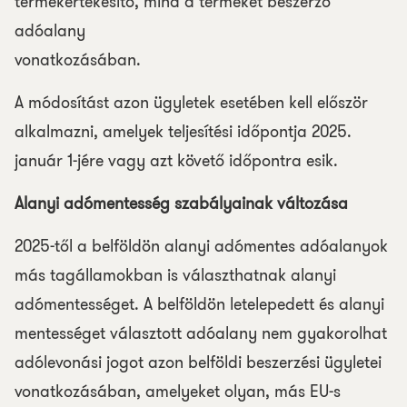
termékértékesítő, mind a terméket beszerző
adóalany
vonatkozásában.
A módosítást azon ügyletek esetében kell először
alkalmazni, amelyek teljesítési időpontja 2025.
január 1-jére vagy azt követő időpontra esik.
Alanyi adómentesség szabályainak változása
2025-től a belföldön alanyi adómentes adóalanyok
más tagállamokban is választhatnak alanyi
adómentességet. A belföldön letelepedett és alanyi
mentességet választott adóalany nem gyakorolhat
adólevonási jogot azon belföldi beszerzési ügyletei
vonatkozásában, amelyeket olyan, más EU-s