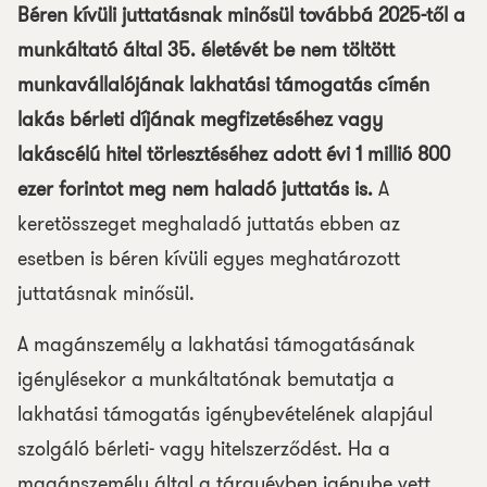
Béren kívüli juttatásnak minősül továbbá 2025-től a
munkáltató által 35. életévét be nem töltött
munkavállalójának lakhatási támogatás címén
lakás bérleti díjának megfizetéséhez vagy
lakáscélú hitel törlesztéséhez adott évi 1 millió 800
ezer forintot meg nem haladó juttatás is.
A
keretösszeget meghaladó juttatás ebben az
esetben is béren kívüli egyes meghatározott
juttatásnak minősül.
A magánszemély a lakhatási támogatásának
igénylésekor a munkáltatónak bemutatja a
lakhatási támogatás igénybevételének alapjául
szolgáló bérleti- vagy hitelszerződést. Ha a
magánszemély által a tárgyévben igénybe vett