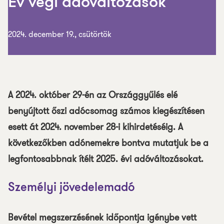
Év végi adóváltozások
2024. december 19., csütörtök
A 2024. október 29-én az Országgyűlés elé
benyújtott őszi adócsomag számos kiegészítésen
esett át 2024. november 28-i kihirdetéséig. A
következőkben adónemekre bontva mutatjuk be a
legfontosabbnak ítélt 2025. évi adóváltozásokat.
Személyi jövedelemadó
Bevétel megszerzésének időpontja igénybe vett