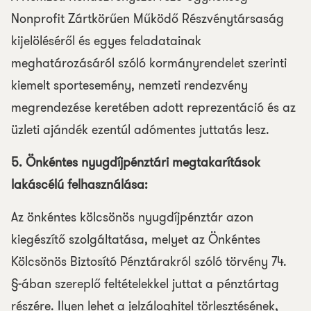
Nonprofit Zártkörűen Működő Részvénytársaság
kijelöléséről és egyes feladatainak
meghatározásáról szóló kormányrendelet szerinti
kiemelt sportesemény, nemzeti rendezvény
megrendezése keretében adott reprezentáció és az
üzleti ajándék ezentúl adómentes juttatás lesz.
5. Önkéntes nyugdíjpénztári megtakarítások
lakáscélú felhasználása:
Az önkéntes kölcsönös nyugdíjpénztár azon
kiegészítő szolgáltatása, melyet az Önkéntes
Kölcsönös Biztosító Pénztárakról szóló törvény 74.
§-ában szereplő feltételekkel juttat a pénztártag
részére. Ilyen lehet a jelzáloghitel törlesztésének,