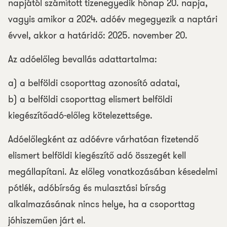
napjától számított tizenegyedik hónap 20. napja,
vagyis amikor a 2024. adóév megegyezik a naptári
évvel, akkor a határidő: 2025. november 20.
Az adóelőleg bevallás adattartalma:
a) a belföldi csoporttag azonosító adatai,
b) a belföldi csoporttag elismert belföldi
kiegészítőadó-előleg kötelezettsége.
Adóelőlegként az adóévre várhatóan fizetendő
elismert belföldi kiegészítő adó összegét kell
megállapítani. Az előleg vonatkozásában késedelmi
pótlék, adóbírság és mulasztási bírság
alkalmazásának nincs helye, ha a csoporttag
jóhiszeműen járt el.