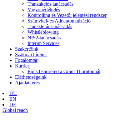
Tranzakciós tanácsadás
Vagyonértékelés
Kontrolling és Vezetői jelentési rendszer
Számvitel- és Adóautomatizáció
Transzferár-tanácsadás
Whistleblowing
NIS2-tanácsadás
Interim Services
Szakértőink
Szakmai híreink
Fogalomtár
Karrier
Építsd karriered a Grant Thorntonnál
Elérhetőségeink
Ajánlatkérés
HU
EN
DE
Global reach