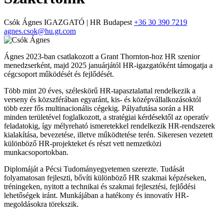
Csók Ágnes
IGAZGATÓ | HR
Budapest
+36 30 390 7219
agnes.csok@hu.gt.com
Ágnes 2023-ban csatlakozott a Grant Thornton-hoz HR szenior
menedzserként, majd 2025 januárjától HR-igazgatóként támogatja a
cégcsoport működését és fejlődését.
Több mint 20 éves, széleskörű HR-tapasztalattal rendelkezik a
verseny és közszférában egyaránt, kis- és középvállalkozásoktól
több ezer fős multinacionális cégekig. Pályafutása során a HR
minden területével foglalkozott, a stratégiai kérdésektől az operatív
feladatokig, így mélyreható ismeretekkel rendelkezik HR-rendszerek
kialakítása, bevezetése, illetve működtetése terén. Sikeresen vezetett
különböző HR-projekteket és részt vett nemzetközi
munkacsoportokban.
Diplomáját a Pécsi Tudományegyetemen szerezte. Tudását
folyamatosan fejleszti, bővíti különböző HR szakmai képzéseken,
tréningeken, nyitott a technikai és szakmai fejlesztési, fejlődési
lehetőségek iránt. Munkájában a hatékony és innovatív HR-
megoldásokra törekszik.