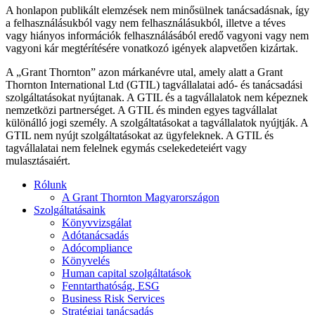
A honlapon publikált elemzések nem minősülnek tanácsadásnak, így
a felhasználásukból vagy nem felhasználásukból, illetve a téves
vagy hiányos információk felhasználásából eredő vagyoni vagy nem
vagyoni kár megtérítésére vonatkozó igények alapvetően kizártak.
A „Grant Thornton” azon márkanévre utal, amely alatt a Grant
Thornton International Ltd (GTIL) tagvállalatai adó- és tanácsadási
szolgáltatásokat nyújtanak. A GTIL és a tagvállalatok nem képeznek
nemzetközi partnerséget. A GTIL és minden egyes tagvállalat
különálló jogi személy. A szolgáltatásokat a tagvállalatok nyújtják. A
GTIL nem nyújt szolgáltatásokat az ügyfeleknek. A GTIL és
tagvállalatai nem felelnek egymás cselekedeteiért vagy
mulasztásaiért.
Rólunk
A Grant Thornton Magyarországon
Szolgáltatásaink
Könyvvizsgálat
Adótanácsadás
Adócompliance
Könyvelés
Human capital szolgáltatások
Fenntarthatóság, ESG
Business Risk Services
Stratégiai tanácsadás