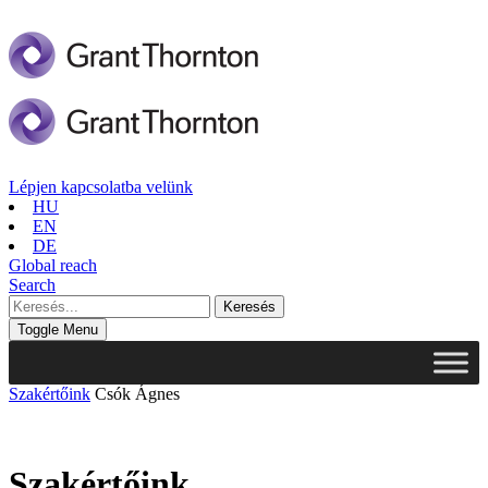
Lépjen kapcsolatba velünk
HU
EN
DE
Global reach
Search
Toggle Menu
Szakértőink
Csók Ágnes
Szakértőink