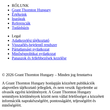
RÓLUNK
Grant Thornton Hungary
Értékeink
Iparágak
Referenciák
Tudásbázis
Legal
Adatkezelési tájékoztató
Visszaélés-bejelentő rendszer
Pártatlansági nyilatkozat
Minőségpolitikai nyilatkozat
Panaszok és fellebbezések kezelése
© 2026 Grant Thornton Hungary – Minden jog fenntartva
A Grant Thornton Hungary honlapján közzétett publikációk
alapvetően tájékoztató jellegűek, és nem veszik figyelembe az
olvasók egyéni körülményeit. A Grant Thornton Hungary
semmilyen körülmények között nem vállal felelősséget a közzétett
információk naprakészségéért, pontosságáért, teljességéért és
minőségéért.