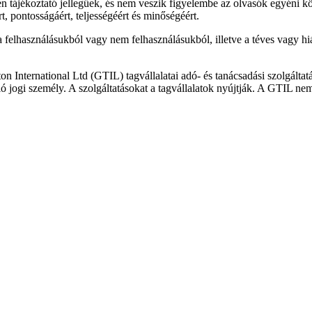
en tájékoztató jellegűek, és nem veszik figyelembe az olvasók egyén
t, pontosságáért, teljességéért és minőségéért.
 felhasználásukból vagy nem felhasználásukból, illetve a téves vagy 
n International Ltd (GTIL) tagvállalatai adó- és tanácsadási szolgálta
ó jogi személy. A szolgáltatásokat a tagvállalatok nyújtják. A GTIL nem