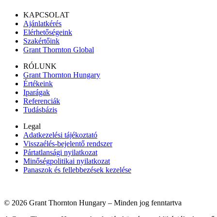
KAPCSOLAT
Ajánlatkérés
Elérhetőségeink
Szakértőink
Grant Thornton Global
RÓLUNK
Grant Thornton Hungary
Értékeink
Iparágak
Referenciák
Tudásbázis
Legal
Adatkezelési tájékoztató
Visszaélés-bejelentő rendszer
Pártatlansági nyilatkozat
Minőségpolitikai nyilatkozat
Panaszok és fellebbezések kezelése
© 2026 Grant Thornton Hungary – Minden jog fenntartva