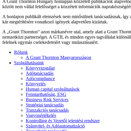
A Grant Thornton Hungary honlapján közzétett publikációk alapvető
között nem vállal felelősséget a közzétett információk naprakészségéér
A honlapon publikált elemzések nem minősülnek tanácsadásnak, így a
kár megtérítésére vonatkozó igények alapvetően kizártak.
A „Grant Thornton” azon márkanévre utal, amely alatt a Grant Thornto
nemzetközi partnerséget. A GTIL és minden egyes tagvállalat különáll
felelnek egymás cselekedeteiért vagy mulasztásaiért.
Rólunk
A Grant Thornton Magyarországon
Szolgáltatásaink
Könyvvizsgálat
Adótanácsadás
Adócompliance
Könyvelés
Human capital szolgáltatások
Fenntarthatóság, ESG
Business Risk Services
Stratégiai tanácsadás
Tranzakciós tanácsadás
Vagyonértékelés
Kontrolling és Vezetői jelentési rendszer
Számvitel- és Adóautomatizáció