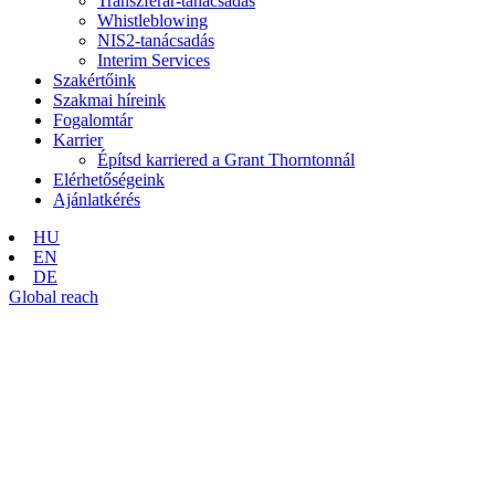
Transzferár-tanácsadás
Whistleblowing
NIS2-tanácsadás
Interim Services
Szakértőink
Szakmai híreink
Fogalomtár
Karrier
Építsd karriered a Grant Thorntonnál
Elérhetőségeink
Ajánlatkérés
HU
EN
DE
Global reach