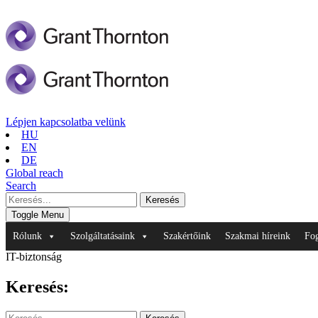
Lépjen kapcsolatba velünk
HU
EN
DE
Global reach
Search
Toggle Menu
Rólunk
Szolgáltatásaink
Szakértőink
Szakmai híreink
Fo
IT-biztonság
Keresés: