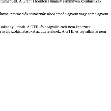
i körülményeit. A Grant Thornton Hungary semmilyen körülmények
hiányos információk felhasználásából eredő vagyoni vagy nem vagyoni
tásokat nyújtanak. A GTIL és a tagvállalatok nem képeznek
 nyújt szolgáltatásokat az ügyfeleknek. A GTIL és tagvállalatai nem