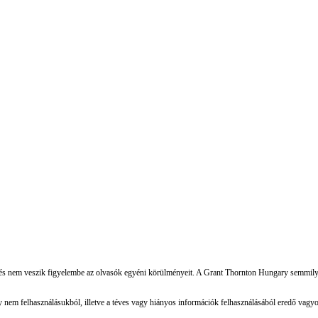
 és nem veszik figyelembe az olvasók egyéni körülményeit. A Grant Thornton Hungary semmilye
nem felhasználásukból, illetve a téves vagy hiányos információk felhasználásából eredő vagy