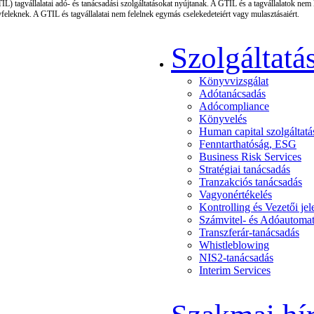
L) tagvállalatai adó- és tanácsadási szolgáltatásokat nyújtanak. A GTIL és a tagvállalatok nem
yfeleknek. A GTIL és tagvállalatai nem felelnek egymás cselekedeteiért vagy mulasztásaiért.
Szolgáltatá
Könyvvizsgálat
Adótanácsadás
Adócompliance
Könyvelés
Human capital szolgáltat
Fenntarthatóság, ESG
Business Risk Services
Stratégiai tanácsadás
Tranzakciós tanácsadás
Vagyonértékelés
Kontrolling és Vezetői jel
Számvitel- és Adóautomat
Transzferár-tanácsadás
Whistleblowing
NIS2-tanácsadás
Interim Services