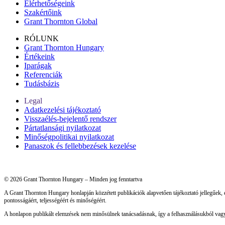
Elérhetőségeink
Szakértőink
Grant Thornton Global
RÓLUNK
Grant Thornton Hungary
Értékeink
Iparágak
Referenciák
Tudásbázis
Legal
Adatkezelési tájékoztató
Visszaélés-bejelentő rendszer
Pártatlansági nyilatkozat
Minőségpolitikai nyilatkozat
Panaszok és fellebbezések kezelése
© 2026 Grant Thornton Hungary – Minden jog fenntartva
A Grant Thornton Hungary honlapján közzétett publikációk alapvetően tájékoztató jellegűek,
pontosságáért, teljességéért és minőségéért.
A honlapon publikált elemzések nem minősülnek tanácsadásnak, így a felhasználásukból vagy 