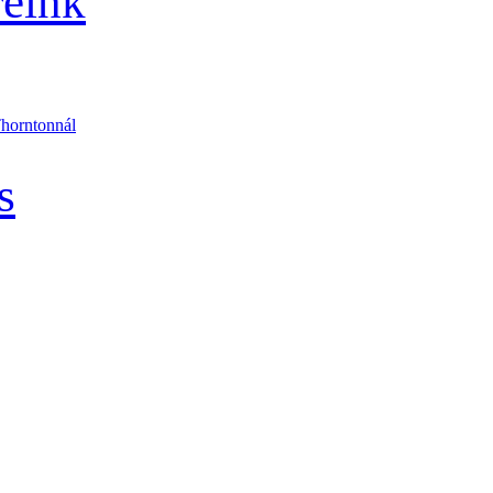
reink
Thorntonnál
s