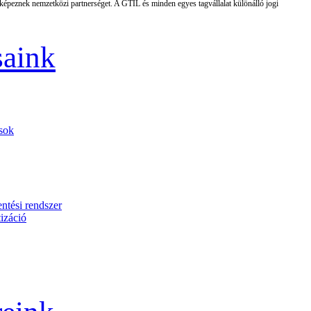
 képeznek nemzetközi partnerséget. A GTIL és minden egyes tagvállalat különálló jogi
saink
ások
entési rendszer
izáció