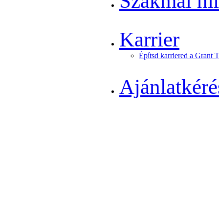
Szakmai hí
Karrier
Építsd karriered a Grant 
Ajánlatkéré