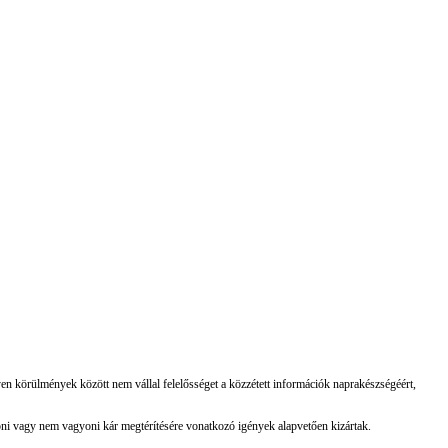
n körülmények között nem vállal felelősséget a közzétett információk naprakészségéért,
oni vagy nem vagyoni kár megtérítésére vonatkozó igények alapvetően kizártak.