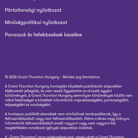
Pártatlansági nyilatkozat
Minőségpolitikai nyilatkozat
Panaszok és fellebbezések kezelése
© 2026 Grant Thornton Hungary – Minden jog fenntartva
A Grant Thornton Hungary honlapján közzétett publikációk alapvetően
tájékoztató jellegűek, és nem veszik figyelembe az olvasók egyéni
körülményeit. A Grant Thornton Hungary semmilyen körülmények között nem
vállal felelősséget a közzétett információk naprakészségéért, pontosságáért,
teljességéért és minőségéért.
A honlapon publikált elemzések nem minősülnek tanácsadásnak, így a
felhasználásukból vagy nem felhasználásukból, illetve a téves vagy hiányos
információk felhasználásából eredő vagyoni vagy nem vagyoni kár
megtérítésére vonatkozó igények alapvetően kizártak.
A „Grant Thornton” azon márkanévre utal, amely alatt a Grant Thornton