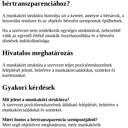
bértranszparenciához?
A munkaköri struktúra biztosítja azt a keretet, amelyre a bérsávok, a
besorolási rendszer és az objektív bérezési szempontok épülhetnek.
Ha a szervezet nem rendelkezik egységes struktúrával, nehezebbé
válik az egyenlő értékű munkák összehasonlítása és a bérezési
döntések indokolhatósága.
Hivatalos meghatározás
A munkaköri struktúra a szervezet teljes pozíciórendszerének
felépítését jelenti, beleértve a munkakörcsaládokat, szinteket és
karrierutakat.
Gyakori kérdések
Mit jelent a munkaköri struktúra?
A szervezet pozíciórendszerének átlátható felépítését, beleértve a
munkakörcsaládokat és szinteket.
Miért fontos a bértranszparencia szempontjából?
Mert segít objektíven meghatározni, mely munkakörök