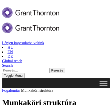
Lépjen kapcsolatba velünk
HU
EN
DE
Global reach
Search
Toggle Menu
Fogalomtár
Munkaköri struktúra
Munkaköri struktúra