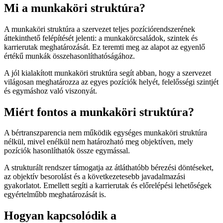
Mi a munkaköri struktúra?
A munkaköri struktúra a szervezet teljes pozíciórendszerének
áttekinthető felépítését jelenti: a munkakörcsaládok, szintek és
karrierutak meghatározását. Ez teremti meg az alapot az egyenlő
értékű munkák összehasonlíthatóságához.
A jól kialakított munkaköri struktúra segít abban, hogy a szervezet
világosan meghatározza az egyes pozíciók helyét, felelősségi szintjét
és egymáshoz való viszonyát.
Miért fontos a munkaköri struktúra?
A bértranszparencia nem működik egységes munkaköri struktúra
nélkül, mivel enélkül nem határozható meg objektíven, mely
pozíciók hasonlíthatók össze egymással.
A strukturált rendszer támogatja az átláthatóbb bérezési döntéseket,
az objektív besorolást és a következetesebb javadalmazási
gyakorlatot. Emellett segíti a karrierutak és előrelépési lehetőségek
egyértelműbb meghatározását is.
Hogyan kapcsolódik a