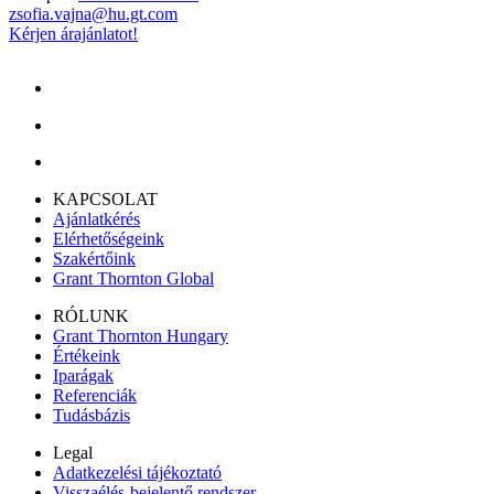
zsofia.vajna@hu.gt.com
Kérjen árajánlatot!
KAPCSOLAT
Ajánlatkérés
Elérhetőségeink
Szakértőink
Grant Thornton Global
RÓLUNK
Grant Thornton Hungary
Értékeink
Iparágak
Referenciák
Tudásbázis
Legal
Adatkezelési tájékoztató
Visszaélés-bejelentő rendszer