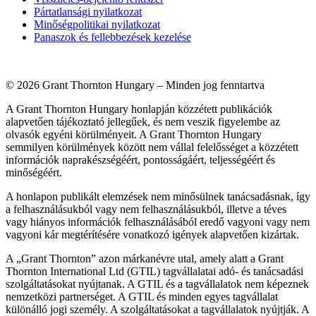
Pártatlansági nyilatkozat
Minőségpolitikai nyilatkozat
Panaszok és fellebbezések kezelése
© 2026 Grant Thornton Hungary – Minden jog fenntartva
A Grant Thornton Hungary honlapján közzétett publikációk
alapvetően tájékoztató jellegűek, és nem veszik figyelembe az
olvasók egyéni körülményeit. A Grant Thornton Hungary
semmilyen körülmények között nem vállal felelősséget a közzétett
információk naprakészségéért, pontosságáért, teljességéért és
minőségéért.
A honlapon publikált elemzések nem minősülnek tanácsadásnak, így
a felhasználásukból vagy nem felhasználásukból, illetve a téves
vagy hiányos információk felhasználásából eredő vagyoni vagy nem
vagyoni kár megtérítésére vonatkozó igények alapvetően kizártak.
A „Grant Thornton” azon márkanévre utal, amely alatt a Grant
Thornton International Ltd (GTIL) tagvállalatai adó- és tanácsadási
szolgáltatásokat nyújtanak. A GTIL és a tagvállalatok nem képeznek
nemzetközi partnerséget. A GTIL és minden egyes tagvállalat
különálló jogi személy. A szolgáltatásokat a tagvállalatok nyújtják. A