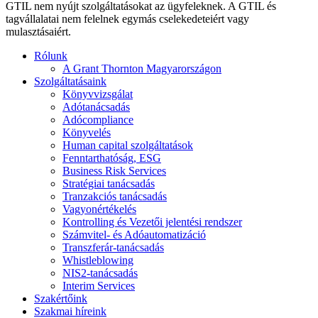
GTIL nem nyújt szolgáltatásokat az ügyfeleknek. A GTIL és
tagvállalatai nem felelnek egymás cselekedeteiért vagy
mulasztásaiért.
Rólunk
A Grant Thornton Magyarországon
Szolgáltatásaink
Könyvvizsgálat
Adótanácsadás
Adócompliance
Könyvelés
Human capital szolgáltatások
Fenntarthatóság, ESG
Business Risk Services
Stratégiai tanácsadás
Tranzakciós tanácsadás
Vagyonértékelés
Kontrolling és Vezetői jelentési rendszer
Számvitel- és Adóautomatizáció
Transzferár-tanácsadás
Whistleblowing
NIS2-tanácsadás
Interim Services
Szakértőink
Szakmai híreink