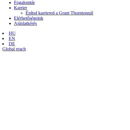
Fogalomtár
Karrier
Építsd karriered a Grant Thorntonnál
Elérhetőségeink
Ajánlatkérés
HU
EN
DE
Global reach