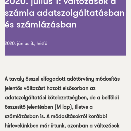
2020. július 1: változások a
számla adatszolgáltatásban
és számlázásban
2020. június 8., hétfő
A tavaly ősszel elfogadott adótörvény módosítás
jelentős változást hozott elsősorban az
adatszolgáltatási kötelezettségben, de a belföldi
összesítő jelentésben (M lap), illetve a
számlázásban is. A módosításokról korábbi
hírlevelünkben már írtunk, azonban a változások