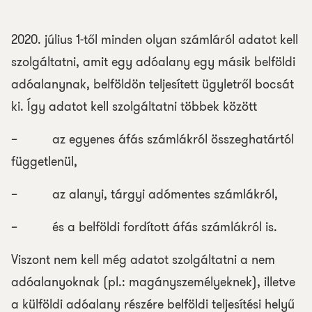
2020. július 1-től minden olyan számláról adatot kell
szolgáltatni, amit egy adóalany egy másik belföldi
adóalanynak, belföldön teljesített ügyletről bocsát
ki. Így adatot kell szolgáltatni többek között
– az egyenes áfás számlákról összeghatártól
függetlenül,
– az alanyi, tárgyi adómentes számlákról,
– és a belföldi fordított áfás számlákról is.
Viszont nem kell még adatot szolgáltatni a nem
adóalanyoknak (pl.: magányszemélyeknek), illetve
a külföldi adóalany részére belföldi teljesítési helyű