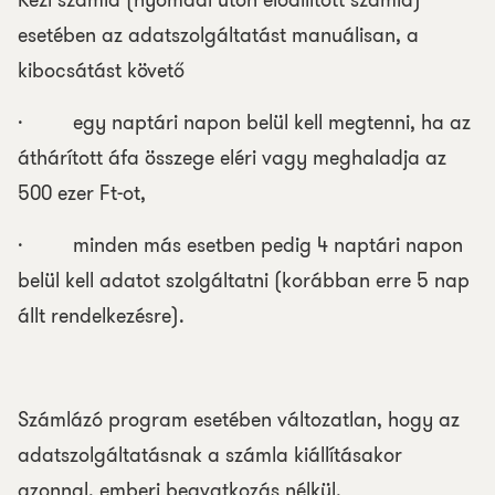
Kézi számla (nyomdai úton előállított számla)
esetében az adatszolgáltatást manuálisan, a
kibocsátást követő
· egy naptári napon belül kell megtenni, ha az
áthárított áfa összege eléri vagy meghaladja az
500 ezer Ft-ot,
· minden más esetben pedig 4 naptári napon
belül kell adatot szolgáltatni (korábban erre 5 nap
állt rendelkezésre).
Számlázó program esetében változatlan, hogy az
adatszolgáltatásnak a számla kiállításakor
azonnal, emberi beavatkozás nélkül,