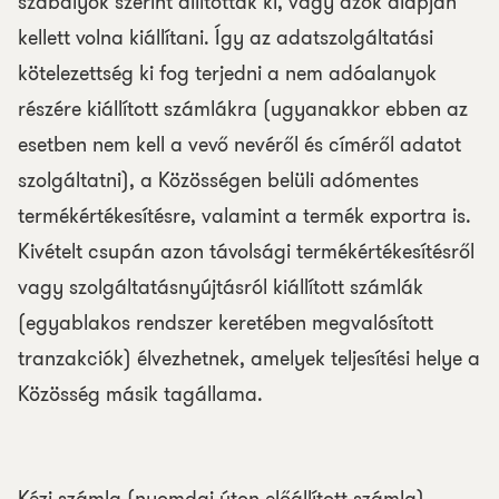
szabályok szerint állítottak ki, vagy azok alapján
kellett volna kiállítani. Így az adatszolgáltatási
kötelezettség ki fog terjedni a nem adóalanyok
részére kiállított számlákra (ugyanakkor ebben az
esetben nem kell a vevő nevéről és címéről adatot
szolgáltatni), a Közösségen belüli adómentes
termékértékesítésre, valamint a termék exportra is.
Kivételt csupán azon távolsági termékértékesítésről
vagy szolgáltatásnyújtásról kiállított számlák
(egyablakos rendszer keretében megvalósított
tranzakciók) élvezhetnek, amelyek teljesítési helye a
Közösség másik tagállama.