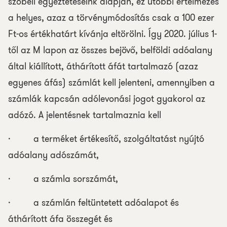
szóbeli egyeztetéseink alapján, ez utóbbi értelmezés
a helyes, azaz a törvénymódosítás csak a 100 ezer
Ft-os értékhatárt kívánja eltörölni. Így 2020. július 1-
től az M lapon az összes bejövő, belföldi adóalany
által kiállított, áthárított áfát tartalmazó (azaz
egyenes áfás) számlát kell jelenteni, amennyiben a
számlák kapcsán adólevonási jogot gyakorol az
adózó. A jelentésnek tartalmaznia kell
· a terméket értékesítő, szolgáltatást nyújtó
adóalany adószámát,
· a számla sorszámát,
· a számlán feltüntetett adóalapot és
áthárított áfa összegét és