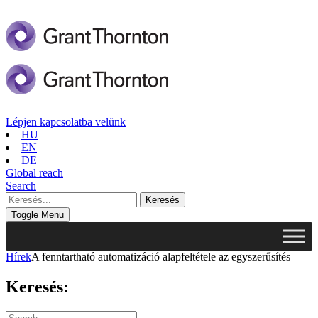
Lépjen kapcsolatba velünk
HU
EN
DE
Global reach
Search
Toggle Menu
Hírek
A fenntartható automatizáció alapfeltétele az egyszerűsítés
Keresés: