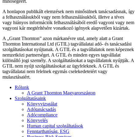
minőségéért.
A honlapon publikált elemzések nem minősülnek tanácsadásnak, így
a felhasználásukból vagy nem felhasználásukból, illetve a téves
vagy hiányos információk felhasználásából eredő vagyoni vagy nem
vagyoni kár megtérítésére vonatkozó igények alapvetően kizártak.
A „Grant Thornton” azon márkanévre utal, amely alatt a Grant
Thornton International Ltd (GTIL) tagvállalatai adó- és tanácsadási
szolgáltatásokat nyújtanak. A GTIL és a tagvállalatok nem képeznek
nemzetközi partnerséget. A GTIL és minden egyes tagvállalat
különálló jogi személy. A szolgáltatásokat a tagvállalatok nyújtják. A
GTIL nem nyújt szolgáltatásokat az ügyfeleknek. A GTIL és
tagvállalatai nem felelnek egymás cselekedeteiért vagy
mulasztásaiért.
Rólunk
A Grant Thornton Magyarországon
Szolgáltatásaink
Könyvvizsgálat
Adótanácsadás
Adócompliance
Könyvelés
Human capital szolgáltatások
Fenntarthatóság, ESG
Business Risk Services