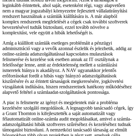
leginkább érintettek, ahol saját, esetenként régi, vagy alapvetően
nem a magyar jogszabályi környezetre fejlesztett vállalatirányítási
rendszert használnak a számlák kiállítására is. A már alapból
komplex rendszerek megfelelését a cégek csak további szoftverek
bevezetésével tudták biztosítani, ezzel tovább növelve a
komplexitást, vele együtt a hibák lehetőségét is.
Amíg a kiállított számlák esetleges problémáit a pénzügyi
adminisztráció vagy a vevők azonnal észlelik és jelezhetik, addig az
online-számla adatszolgáltatással kapcsolatos mulasztások
felismerése és kezelése sok esetben annak az IT osztálynak a
felelőssége lenne, amit az érdektelenség mellett a számlázási
ismeretek hiánya is akadályoz. A NAV ugyanakkor jelentős
erőforrásokat fordít a hibás vagy hiányzó adatszolgáltatások
kiszűrésére és az érintett társaságok megkeresésére, jogkövetési
vizsgálatok indítására, hiszen rendszereinek hatékony működéséhez
alapvető feltétel a számlaadat-szolgáltatások pontossága.
A piac is felismerte az igényt és megjelentek már a probléma
kezelésére szolgáló megoldások. A legnagyobb tanácsadó cégek, így
a Grant Thornton is kifejlesztették a saját automatizált vagy
félautomatizált online-számla audit megoldásaikat, amivel a számla-
adatszolgáltatási hibák szoftveres szűréséhez és kezeléséhez tudnak
támogatást biztosítani. A nemzetközi tanácsadó társaság az elmúlt
hónapokban több olyan projektben is részt vett, amelyek célja