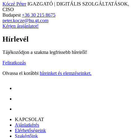
Kóczé Péter
IGAZGATÓ | DIGITÁLIS SZOLGÁLTATÁSOK,
CISO
Budapest
+36 30 215 8675
peter.kocze@hu.gt.com
Kérjen árajánlatot!
Hírlevél
Tájékozódjon a szakma legfrissebb híreiről!
Feliratkozás
Olvassa el korábbi
híreinket és elemzéseinket.
KAPCSOLAT
Ajánlatkérés
Elérhetőségeink
Szakértőink