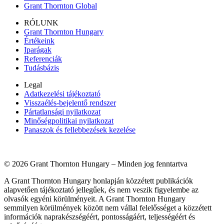
Grant Thornton Global
RÓLUNK
Grant Thornton Hungary
Értékeink
Iparágak
Referenciák
Tudásbázis
Legal
Adatkezelési tájékoztató
Visszaélés-bejelentő rendszer
Pártatlansági nyilatkozat
Minőségpolitikai nyilatkozat
Panaszok és fellebbezések kezelése
© 2026 Grant Thornton Hungary – Minden jog fenntartva
A Grant Thornton Hungary honlapján közzétett publikációk
alapvetően tájékoztató jellegűek, és nem veszik figyelembe az
olvasók egyéni körülményeit. A Grant Thornton Hungary
semmilyen körülmények között nem vállal felelősséget a közzétett
információk naprakészségéért, pontosságáért, teljességéért és