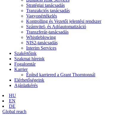
Stratégiai tanácsadás
Tranzakciós tanácsadás
Vagyonértékelés
Kontrolling és Vezetői jelentési rendszer
Számvitel- és Adóautomatizáció
Transzferár-tanácsadás
Whistleblowing
NIS2-tanácsadás
Interim Services
Szakértőink
Szakmai híreink
Fogalomtár
Karrier
Építsd karriered a Grant Thorntonnál
Elérhetőségeink
Ajánlatkérés
HU
EN
DE
Global reach