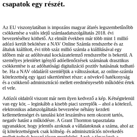
csapatok egy részét.
Az EU viszonylatában is impozáns magyar áfarés legszembetűnőbb
csökkenése a valós idejű számlaadatszolgáltatás 2018. évi
bevezetéséhez köthető. Az elmúlt években már több mint 1 millió
adózó került bekötésre a NAV Online Számla rendszerbe és az
általuk kiállított, évi több száz millió számla a kiállításával egy
időben már az adóhivatal kockázatelemző rendszerébe is bekerül. A
személyes jelenlétet igénylő adóellenőrzések számának drasztikus
csökkentése is az adóhatósági digitalizáció pozitív hatásának tudható
be. Ha a NAV oldaláról szemléljük a változásokat, az online-számla
kötelezettség egy igazi sikertörténet része: a növekvő hatékonyság
és a csökkenő adminisztráció mellett eredményesebb működést értek
el vele.
Adózói oldalról viszont már nem ilyen kedvező a kép. Kétségtelenül
van egy kör, – leginkább a kisebb piaci szereplők – ahol a kötelező,
elektronikus adatszolgáltatás bevezetése néhány kezdeti
kellemetlenséget és tanulási kört leszámítva nem okozott tartós,
negatív hatást a működésre. A Grant Thornton tapasztalata
ugyanakkor, hogy jelentős azoknak a vállalatoknak a száma, ahol az
új kötelezettségnek csak költség- és adminisztrációs növekedés
mellett tudnak hosszú távon megfelelni. Azok a társaságok a