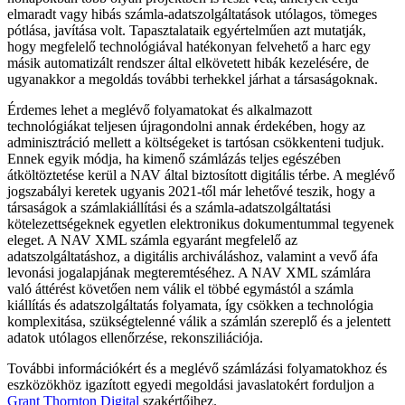
elmaradt vagy hibás számla-adatszolgáltatások utólagos, tömeges
pótlása, javítása volt. Tapasztalataik egyértelműen azt mutatják,
hogy megfelelő technológiával hatékonyan felvehető a harc egy
másik automatizált rendszer által elkövetett hibák kezelésére, de
ugyanakkor a megoldás további terhekkel járhat a társaságoknak.
Érdemes lehet a meglévő folyamatokat és alkalmazott
technológiákat teljesen újragondolni annak érdekében, hogy az
adminisztráció mellett a költségeket is tartósan csökkenteni tudjuk.
Ennek egyik módja, ha kimenő számlázás teljes egészében
átköltöztetése kerül a NAV által biztosított digitális térbe. A meglévő
jogszabályi keretek ugyanis 2021-től már lehetővé teszik, hogy a
társaságok a számlakiállítási és a számla-adatszolgáltatási
kötelezettségeknek egyetlen elektronikus dokumentummal tegyenek
eleget. A NAV XML számla egyaránt megfelelő az
adatszolgáltatáshoz, a digitális archiváláshoz, valamint a vevő áfa
levonási jogalapjának megteremtéséhez. A NAV XML számlára
való áttérést követően nem válik el többé egymástól a számla
kiállítás és adatszolgáltatás folyamata, így csökken a technológia
komplexitása, szükségtelenné válik a számlán szereplő és a jelentett
adatok utólagos ellenőrzése, rekonsziliációja.
További információkért és a meglévő számlázási folyamatokhoz és
eszközökhöz igazított egyedi megoldási javaslatokért forduljon a
Grant Thornton Digital
szakértőihez.