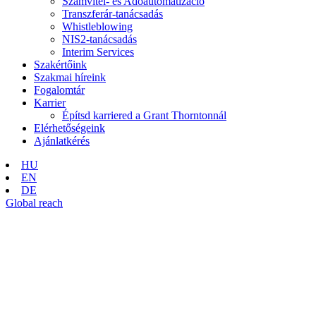
Számvitel- és Adóautomatizáció
Transzferár-tanácsadás
Whistleblowing
NIS2-tanácsadás
Interim Services
Szakértőink
Szakmai híreink
Fogalomtár
Karrier
Építsd karriered a Grant Thorntonnál
Elérhetőségeink
Ajánlatkérés
HU
EN
DE
Global reach