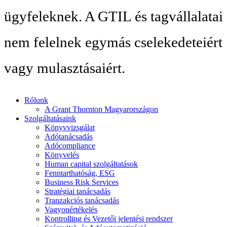
ügyfeleknek. A GTIL és tagvállalatai
nem felelnek egymás cselekedeteiért
vagy mulasztásaiért.
Rólunk
A Grant Thornton Magyarországon
Szolgáltatásaink
Könyvvizsgálat
Adótanácsadás
Adócompliance
Könyvelés
Human capital szolgáltatások
Fenntarthatóság, ESG
Business Risk Services
Stratégiai tanácsadás
Tranzakciós tanácsadás
Vagyonértékelés
Kontrolling és Vezetői jelentési rendszer