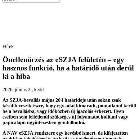
Search
Hírek
Önellenőrzés az eSZJA felületén – egy
hasznos funkció, ha a határidő után derül
ki a hiba
2026. június 2., kedd
Az SZJA-bevallás május 20-i határideje után sokan csak
később veszik észre, hogy egy adat kimaradt, pontatlanul került
be a bevallásba, vagy időközben új igazolás érkezett. Ilyen
esetben sem feltétlenül szükséges új folyamatot indítani vagy
papíralapú ügyintézésben gondolkodni.
A NAV eSZJA rendszere egy kevésbé ismert, de kifejezetten
praktikus lehetőséget is biztosít: az önellenőrzés támogató