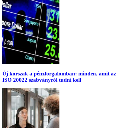
Új korszak a pénzforgalomban: minden, amit az
ISO 20022 szabványról tudni kell