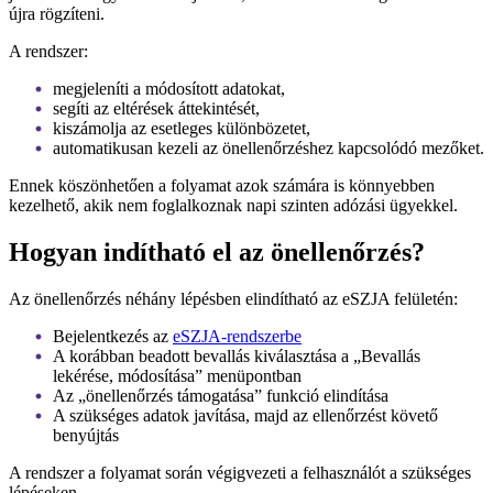
újra rögzíteni.
A rendszer:
megjeleníti a módosított adatokat,
segíti az eltérések áttekintését,
kiszámolja az esetleges különbözetet,
automatikusan kezeli az önellenőrzéshez kapcsolódó mezőket.
Ennek köszönhetően a folyamat azok számára is könnyebben
kezelhető, akik nem foglalkoznak napi szinten adózási ügyekkel.
Hogyan indítható el az önellenőrzés?
Az önellenőrzés néhány lépésben elindítható az eSZJA felületén:
Bejelentkezés az
eSZJA-rendszerbe
A korábban beadott bevallás kiválasztása a „Bevallás
lekérése, módosítása” menüpontban
Az „önellenőrzés támogatása” funkció elindítása
A szükséges adatok javítása, majd az ellenőrzést követő
benyújtás
A rendszer a folyamat során végigvezeti a felhasználót a szükséges
lépéseken.