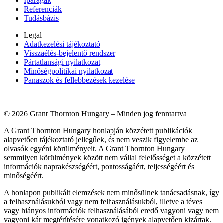
Iparágak
Referenciák
Tudásbázis
Legal
Adatkezelési tájékoztató
Visszaélés-bejelentő rendszer
Pártatlansági nyilatkozat
Minőségpolitikai nyilatkozat
Panaszok és fellebbezések kezelése
© 2026 Grant Thornton Hungary – Minden jog fenntartva
A Grant Thornton Hungary honlapján közzétett publikációk
alapvetően tájékoztató jellegűek, és nem veszik figyelembe az
olvasók egyéni körülményeit. A Grant Thornton Hungary
semmilyen körülmények között nem vállal felelősséget a közzétett
információk naprakészségéért, pontosságáért, teljességéért és
minőségéért.
A honlapon publikált elemzések nem minősülnek tanácsadásnak, így
a felhasználásukból vagy nem felhasználásukból, illetve a téves
vagy hiányos információk felhasználásából eredő vagyoni vagy nem
vagyoni kár megtérítésére vonatkozó igények alapvetően kizártak.