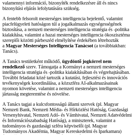
valamennyi információ, bizonyíték rendelkezésre áll és nincs
bizonyítási eljárás lefolytatására szükség.
A fentebb felsorolt mesterséges intelligencia bejelentő, valamint
piacfelügyeleti hatóságon túl a jogalkalmazás egységességének
biztosítása, a nemzeti mesterséges intelligencia stratégia és -politika
kialakítása, valamint a hazai mesterséges intelligencia ökoszisztéma
szereplői közötti párbeszéd elmélyítése érdekében létrehozták
a
Magyar Mesterséges Intelligencia Tanácsot
(a továbbiakban:
Tanács).
A Tanács testületként működő,
ügydöntő jogkörrel nem
rendelkező
szerv. Támogatja a Kormányt a nemzeti mesterséges
intelligencia stratégia és -politika kialakításában és végrehajtásában.
További feladatai közé tartozik a kutatási, fejlesztési és innovációs
tevékenységek koordinálása, a közszféra AI-alkalmazásainak
nyomon követése, valamint a nemzeti mesterséges intelligencia
jártasság megteremtése és növelése.
A Tanács tagjai a kulcsfontosságú állami szervek (pl. Magyar
Nemzeti Bank, Nemzeti Média- és Hírközlési Hatóság, Gazdasági
Versenyhivatal, Nemzeti Adó- és Vámhivatal, Nemzeti Adatvédelmi
és Információszabadság Hatóság), a miniszterek, valamint a
tudományos és gazdasági szféra képviselői (pl. Magyar
Tudományos Akadémia, Magyar Kereskedelmi és Iparkamara)