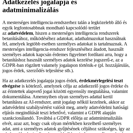
Adatkezelés jogalapja és
adatminimalizálás
A mesterséges intelligencia-rendszerhez talán a legközelebb álló és
egyik legfontosabbnak mondható kapcsolódó terület
az
adatvédelem
, hiszen a mesterséges intelligencia rendszerek
betanításához, működéséhez adatokat, adathalmazokat használnak
fel, amelyek legtöbb esetben személyes adatokat is tartalmaznak. A
mesterséges intelligencia-rendszer fejlesztéséhez átadott, használt
személyes adatok kapcsán érdemes figyelmet fordítani arra, hogy a
betanításhoz használt személyes adatok kezelése jogszerű-e, az a
GDPR-ban rögzített valamely jogalapon történik-e (pl. hozzájárulás,
jogos érdek, szerződés teljesítése stb.).
Ha az adatkezelés jogalapja jogos érdek,
érdekmérlegelési teszt
elvégzése
is kötelező, amelynek célja az adatkezelő jogos érdeke és
az érintettek alapvető jogai közötti egyensúly megtalálása, valamint
dokumentálása. Amennyiben olyan személyes adattal kerül
betanításra az AI-rendszer, amit jogalap nélkül kezelnek, akkor az
adatvédelmi szabálysértést valósít meg, amely adatvédelmi hatósági
eljárás megindítását teszi lehetővé, valamint a GDPR alapján
szankcionálandó. Továbbá a GDPR előírja az adatminimalizálás
elvét, azaz azt, hogy csak olyan mértékben kezelhető személyes
adat, ami a személyes adatok gyűjtésének céljához szükséges, így az