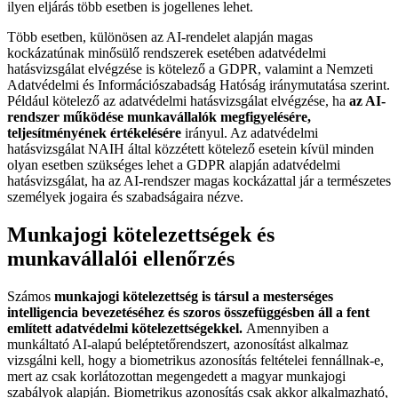
ilyen eljárás több esetben is jogellenes lehet.
Több esetben, különösen az AI-rendelet alapján magas
kockázatúnak minősülő rendszerek esetében adatvédelmi
hatásvizsgálat elvégzése is kötelező a GDPR, valamint a Nemzeti
Adatvédelmi és Információszabadság Hatóság iránymutatása szerint.
Például kötelező az adatvédelmi hatásvizsgálat elvégzése, ha
az AI-
rendszer működése munkavállalók megfigyelésére,
teljesítményének értékelésére
irányul. Az adatvédelmi
hatásvizsgálat NAIH által közzétett kötelező esetein kívül minden
olyan esetben szükséges lehet a GDPR alapján adatvédelmi
hatásvizsgálat, ha az AI-rendszer magas kockázattal jár a természetes
személyek jogaira és szabadságaira nézve.
Munkajogi kötelezettségek és
munkavállalói ellenőrzés
Számos
munkajogi kötelezettség is társul a mesterséges
intelligencia bevezetéséhez és szoros összefüggésben áll a fent
említett adatvédelmi kötelezettségekkel.
Amennyiben a
munkáltató AI-alapú beléptetőrendszert, azonosítást alkalmaz
vizsgálni kell, hogy a biometrikus azonosítás feltételei fennállnak-e,
mert az csak korlátozottan megengedett a magyar munkajogi
szabályok alapján. Biometrikus azonosítás csak akkor alkalmazható,