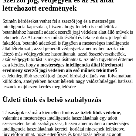
létrehozott eredmények
Szintén kérdéseket vethet fel a szerzői jog és a mesterséges
intelligencia kapcsolata, hiszen ahogy fentebb is említettük a
betanításhoz használt adatok szerzői jogi védelem alatt álló művek is
lehetnek. Az AI-rendszer működéséből és fekete doboz jellegéből
fakadóan, betanító adatoktól is függően a mesterséges intelligencia
által létrehozott, azzal generált védjegyek amennyiben azok már
létező más védjegyekhez hasonlítanak, azzal összetéveszthetőek,
akár védjegybitorlást is megvalósíthatnak. Szintén figyelmet érdemel
az a kérdés, hogy a
mesterséges intelligencia által létrehozott
eredmény szerzői jogi védelem alá eső műnek tekinthető-
e.
Jelenleg több szerzői jogi tárgyú bírósági eljárás van folyamatban
külföldön, amelyekben hozott ítéletek nagy valószínűséggel hatással
lesznek majd ezen kérdés megítélésére.
Üzleti titok és belső szabályozás
Társaságok számára kiemelten fontos az
üzleti titok védelme
,
valamint a mesterséges intelligencia használatának egy adott
szervezeten belüli szabályozása, hiszen amennyiben a mesterséges
intelligencia használatának keretei, korlátai nincsenek lefektetve,
úgy előfordulhat, hogy ellenőrzés és korlátozás nélkül az adott