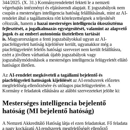
344/2025. (X. 31.) Kormányrendelettel fekteti le a nemzeti
végrehajtás intézményi és eljárásrendi alapjait. E jogszabályok nem
csupán a mesterséges intelligencia hatóság felállításának, mint az AI-
rendelet által a tagállamokra rótt kötelezettségnek a teljesítését
célozzák, hanem a
hazai mesterséges intelligencia ökoszisztéma
fejlesztését, a jogalkalmazás egységesítését, valamint az alapvető
jogok és az emberi autonómia tiszteletben tartását
is.
Magyarországon a fenti jogszabályokkal ugyan az AI-
piacfelügyeleti hatóság kijelölésre került, ugyanakkor még a
piacfelügyeletért felelős hatósági szervezet nem került felállításra,
ezért a jövőben várhatóak újabb jogszabályok vagy
jogszabálymódosítások a mesterséges intelligencia felügyeletét ellátó
hatóságot illetően.
Az
AI-rendelet megköveteli a tagállami bejelentő és
piacfelügyeleti hatóságok kijelölését
az AI-rendszerek előzetes
megfelelőség-ellenőrzésére és utólagos piacfelügyeletére. A
Kormány e feladatok ellátására az alábbi szervezeteket jelölte ki:
Mesterséges intelligencia bejelentő
hatóság (MI bejelentő hatóság)
A Nemzeti Akkreditáló Hatóság látja el ezen feladatokat. Fő feladata
a nagy kockázatú AI-rendszerek megfelelőségét ellenőrző