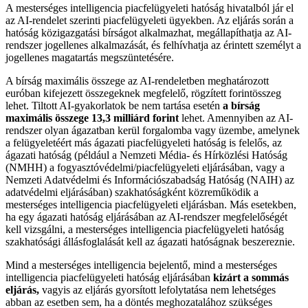
A mesterséges intelligencia piacfelügyeleti hatóság hivatalból jár el
az AI-rendelet szerinti piacfelügyeleti ügyekben. Az eljárás során a
hatóság közigazgatási bírságot alkalmazhat, megállapíthatja az AI-
rendszer jogellenes alkalmazását, és felhívhatja az érintett személyt a
jogellenes magatartás megszüntetésére.
A bírság maximális összege az AI-rendeletben meghatározott
euróban kifejezett összegeknek megfelelő, rögzített forintösszeg
lehet. Tiltott AI-gyakorlatok be nem tartása esetén
a bírság
maximális összege 13,3 milliárd forint
lehet. Amennyiben az AI-
rendszer olyan ágazatban kerül forgalomba vagy üzembe, amelynek
a felügyeletéért más ágazati piacfelügyeleti hatóság is felelős, az
ágazati hatóság (például a Nemzeti Média- és Hírközlési Hatóság
(NMHH) a fogyasztóvédelmi/piacfelügyeleti eljárásában, vagy a
Nemzeti Adatvédelmi és Információszabadság Hatóság (NAIH) az
adatvédelmi eljárásában) szakhatóságként közreműködik a
mesterséges intelligencia piacfelügyeleti eljárásban. Más esetekben,
ha egy ágazati hatóság eljárásában az AI-rendszer megfelelőségét
kell vizsgálni, a mesterséges intelligencia piacfelügyeleti hatóság
szakhatósági állásfoglalását kell az ágazati hatóságnak beszereznie.
Mind a mesterséges intelligencia bejelentő, mind a mesterséges
intelligencia piacfelügyeleti hatóság eljárásában
kizárt a sommás
eljárás,
vagyis az eljárás gyorsított lefolytatása nem lehetséges
abban az esetben sem, ha a döntés meghozatalához szükséges