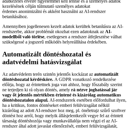
adatkezelés elveire figyelemmel kell lennie és a személyes adatok
kezelésének célján túlmutató személyes adatokat
érdemes anonimizálni és akként használni az AI-rendszer
betanításához.
Amennyiben jogellenesen kezelt adatok kerültek betanításra az AI-
rendszerbe, akkor problémát okozhat ezen adatoknak az
AI-
modellből való törlése
, esetlegesen a rendszer átfejlesztése válhat
szükségessé a jogszerű működés helyreállítása érdekében.
Automatizált döntéshozatal és
adatvédelmi hatásvizsgálat
Az adatvédelem terén szintén jelentős kockázat az
automatizált
döntéshozatal kérdésköre.
A GDPR vonatkozó rendelkezése
előírja, hogy az érintettnek joga van ahhoz, hogy főszabály szerint
ne terjedjen ki rá olyan döntés, amely
rá nézve joghatással jár
vagy őt jelentős mértékben érintené és kizárólag automatikus
döntéshozatalon alapul.
AI-rendszerek esetében előfordulhat ilyen,
ha a kritikus, fontos döntéseket emberi felülvizsgálat nélkül
kizárólag az adott AI-rendszer hoz meg, pl. önéletrajz szűrő szoftver
döntést hoz arról, hogy melyik állásjelentkezőt vegye fel az érintett
társaság döntéshozója vagy munkavállalója nem végzi el az AI-
rendszer által adott javaslat ellenőrzését, emberi felülvizsgálatát,