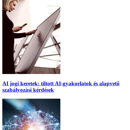
AI jogi keretek: tiltott AI-gyakorlatok és alapvető
szabályozási kérdések