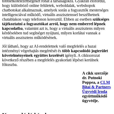
többletkötelezettségeket róhat a társaságokra. Gyakran előfordul,
hogy különböző online felületek, weboldalak, webshopok
chatbotokat alkalmaznak, amelyek során a fogyasztók mesterséges
intelligenciával működő, virtuális asszisztenssel beszélhetnek
chatablakon vagy telefonon keresztül. Ebben az esetben
szükséges
tájékoztatni a fogyasztókat arról, hogy nem emberrel lépnek
kapcsolatba
, valamint azt is, hogy a virtuális asszisztens milyen
kérdésekben tud segítséget nyújtani, milyen korlátai vannak a
virtuális asszisztens működésének.
Jól látható, hogy az AI-rendeletnek való megfelelés a hazai
intézményi végrehajtás megértését és
több kapcsolódó jogterület
követelményeinek együttes kezelését
igényli. A cikksorozat
következő részében a megfelelés gyakorlati lépései kerülnek
fókuszba.
A cikk szerzője
dr. Putnoki
Poppea, a
CLM
Bitai & Partners
Ügyvédi Iroda
együttműködő
ügyvédje.