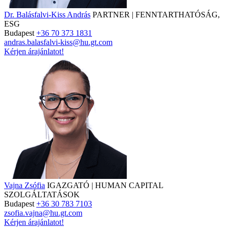
Dr. Balásfalvi-Kiss András
PARTNER | FENNTARTHATÓSÁG,
ESG
Budapest
+36 70 373 1831
andras.balasfalvi-kiss@hu.gt.com
Kérjen árajánlatot!
Vajna Zsófia
IGAZGATÓ | HUMAN CAPITAL
SZOLGÁLTATÁSOK
Budapest
+36 30 783 7103
zsofia.vajna@hu.gt.com
Kérjen árajánlatot!