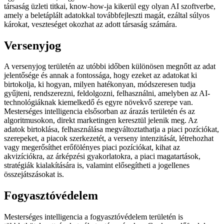
társaság üzleti titkai, know-how-ja kikerül egy olyan AI szoftverbe,
amely a beletáplált adatokkal továbbfejleszti magát, ezáltal súlyos
károkat, veszteséget okozhat az adott társaság számára.
Versenyjog
A versenyjog területén az utóbbi időben különösen megnőtt az adat
jelentősége és annak a fontossága, hogy ezeket az adatokat ki
birtokolja, ki hogyan, milyen hatékonyan, módszeresen tudja
gyűjteni, rendszerezni, feldolgozni, felhasználni, amelyben az AI-
technológiáknak kiemelkedő és egyre növekvő szerepe van.
Mesterséges intelligencia elsősorban az árazás területén és az
algoritmusokon, direkt marketingen keresztül jelenik meg. Az
adatok birtoklása, felhasználása megváltoztathatja a piaci pozíciókat,
szerepeket, a piacok szerkezetét, a verseny intenzitását, létrehozhat
vagy megerősíthet erőfölényes piaci pozíciókat, kihat az
akvizíciókra, az árképzési gyakorlatokra, a piaci magatartások,
stratégiák kialakítására is, valamint elősegítheti a jogellenes
összejátszásokat is.
Fogyasztóvédelem
Mesterséges intelligencia a fogyasztóvédelem területén is