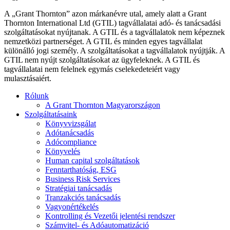
A „Grant Thornton” azon márkanévre utal, amely alatt a Grant
Thornton International Ltd (GTIL) tagvállalatai adó- és tanácsadási
szolgáltatásokat nyújtanak. A GTIL és a tagvállalatok nem képeznek
nemzetközi partnerséget. A GTIL és minden egyes tagvállalat
különálló jogi személy. A szolgáltatásokat a tagvállalatok nyújtják. A
GTIL nem nyújt szolgáltatásokat az ügyfeleknek. A GTIL és
tagvállalatai nem felelnek egymás cselekedeteiért vagy
mulasztásaiért.
Rólunk
A Grant Thornton Magyarországon
Szolgáltatásaink
Könyvvizsgálat
Adótanácsadás
Adócompliance
Könyvelés
Human capital szolgáltatások
Fenntarthatóság, ESG
Business Risk Services
Stratégiai tanácsadás
Tranzakciós tanácsadás
Vagyonértékelés
Kontrolling és Vezetői jelentési rendszer
Számvitel- és Adóautomatizáció