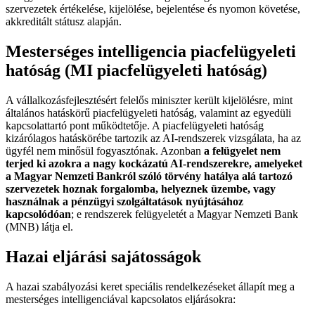
szervezetek értékelése, kijelölése, bejelentése és nyomon követése,
akkreditált státusz alapján.
Mesterséges intelligencia piacfelügyeleti
hatóság (MI piacfelügyeleti hatóság)
A vállalkozásfejlesztésért felelős miniszter került kijelölésre, mint
általános hatáskörű piacfelügyeleti hatóság, valamint az egyedüli
kapcsolattartó pont működtetője. A piacfelügyeleti hatóság
kizárólagos hatáskörébe tartozik az AI-rendszerek vizsgálata, ha az
ügyfél nem minősül fogyasztónak. Azonban
a felügyelet nem
terjed ki azokra a nagy kockázatú AI-rendszerekre, amelyeket
a Magyar Nemzeti Bankról szóló törvény hatálya alá tartozó
szervezetek hoznak forgalomba, helyeznek üzembe, vagy
használnak a pénzügyi szolgáltatások nyújtásához
kapcsolódóan
; e rendszerek felügyeletét a Magyar Nemzeti Bank
(MNB) látja el.
Hazai eljárási sajátosságok
A hazai szabályozási keret speciális rendelkezéseket állapít meg a
mesterséges intelligenciával kapcsolatos eljárásokra: