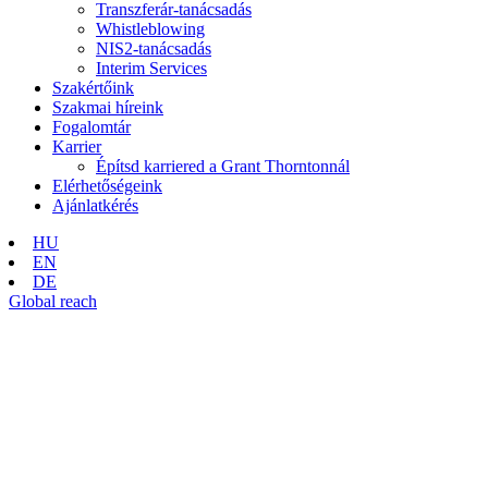
Transzferár-tanácsadás
Whistleblowing
NIS2-tanácsadás
Interim Services
Szakértőink
Szakmai híreink
Fogalomtár
Karrier
Építsd karriered a Grant Thorntonnál
Elérhetőségeink
Ajánlatkérés
HU
EN
DE
Global reach