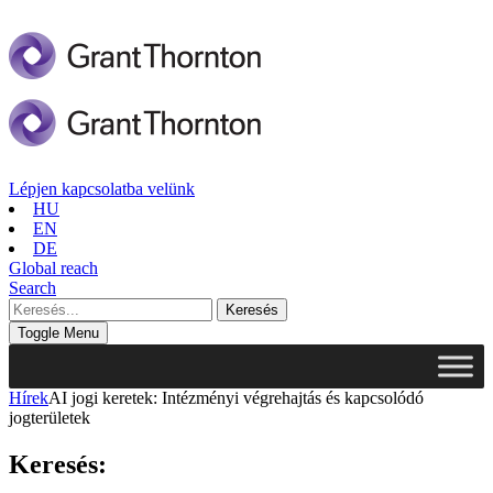
Lépjen kapcsolatba velünk
HU
EN
DE
Global reach
Search
Toggle Menu
Hírek
AI jogi keretek: Intézményi végrehajtás és kapcsolódó
jogterületek
Keresés: