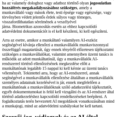
ha az valamely dologhoz vagy adathoz történő olyan
jogosulatlan
hozzáférés megakadályozásához szükséges
, amely a
munkavállaló vagy mások élete, testi épsége vagy egészsége, vagy
törvényben védett jelentős érdek súlyos vagy tömeges,
visszafordíthatatlan sérelmének a veszélyével
járna. Biometrikus azonosítás esetén az ehhez kapcsolódó
adatvédelmi dokumentációt is el kell készíteni, ki kell egészíteni.
Arra az esetre, amikor a munkáltató valamilyen AI-eszköz
segítségével kívánja ellenőrzi a munkavállalók munkaviszonnyal
összefüggő magatartását, úgy ennek tényéről előzetesen tájékoztatni
szükséges a munkavállalókat, valamint amennyiben üzemi tanács is
működik az adott munkáltatónál, úgy a munkavállalók AI-
rendszerrel történő ellenőrzésének megkezdése előtt a
munkáltatónak legalább 15 nappal ki kell kérnie az üzemi tanács
véleményét. Tekintettel arra, hogy az AI-rendszerrel, annak
segítségével a munkavállalók ellenőrzése általában a munkavállalók
személyes adatainak kezelésével is jár, ennek megfelelően a
munkáltatónak a munkavállalóknak szóló adatkezelési tájékoztatót,
egyéb dokumentumokat is felül kell vizsgálni és az AI-rendszer által
történő adatkezeléshez kapcsolódó rendelkezéseket beépíteni. A
foglalkoztatás terén bevezetett AI megoldások vonatkozásában mind
a munkajogi, mind az adatvédelmi szabályokat be kell tartani.
Szerzői jog, védjegyek és az AI által