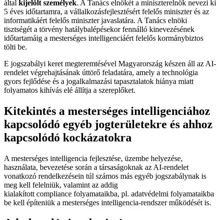
által
kijelölt személyek
. A Tanács elnökét a miniszterelnök nevezi ki
5 éves időtartamra, a vállalkozásfejlesztésért felelős miniszter és az
informatikáért felelős miniszter javaslatára. A Tanács elnöki
tisztségét a törvény hatálybalépésekor fennálló kinevezésének
időtartamáig a mesterséges intelligenciáért felelős kormánybiztos
tölti be.
E jogszabályi keret megteremtésével Magyarország készen áll az AI-
rendelet végrehajtásának úttörő feladatára, amely a technológia
gyors fejlődése és a jogalkalmazási tapasztalatok hiánya miatt
folyamatos kihívás elé állítja a szereplőket.
Kitekintés a mesterséges intelligenciához
kapcsolódó egyéb jogterületekre és ahhoz
kapcsolódó kockázatokra
A mesterséges intelligencia fejlesztése, üzembe helyezése,
használata, bevezetése során a társaságoknak az AI-rendelet
vonatkozó rendelkezésein túl számos más egyéb jogszabálynak is
meg kell felelniük, valamint az addig
kialakított compliance folyamataikba, pl. adatvédelmi folyamataikba
be kell építeniük a mesterséges intelligencia-rendszer működését is.