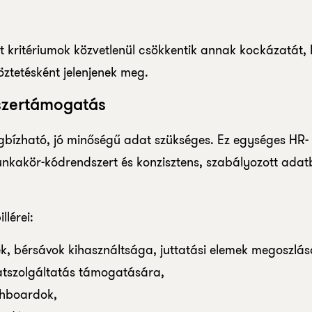
t kritériumok közvetlenül csökkentik annak kockázatát,
ztetésként jelenjenek meg.
dszertámogatás
megbízható, jó minőségű adat szükséges. Ez egységes HR-
nkakör-kódrendszert és konzisztens, szabályozott adatb
lérei:
k, bérsávok kihasználtsága, juttatási elemek megoszlás
atszolgáltatás támogatására,
shboardok,