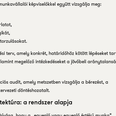
unkavállalói képviselőkkel együtt vizsgálja meg:
latot,
gikát,
 torzulásokat.
ési terv, amely konkrét, határidőhöz kötött lépéseket ta
alamint megelőző intézkedéseket a jövőbeli aránytalans
ós audit, amely metszetben vizsgálja a bérezést, a
zervezeti döntéshozatalt.
tektúra: a rendszer alapja
kihívása, hogy a „egyenlő vagy egyenlő értékű munka”