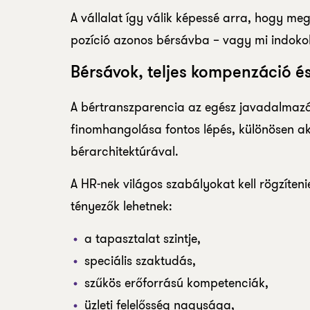
A vállalat így válik képessé arra, hogy me
pozíció azonos bérsávba – vagy mi indokol 
Bérsávok, teljes kompenzáció és
A bértranszparencia az egész javadalmazási
finomhangolása fontos lépés, különösen ak
bérarchitektúrával.
A HR-nek világos szabályokat kell rögzíteni
tényezők lehetnek:
a tapasztalat szintje,
speciális szaktudás,
szűkös erőforrású kompetenciák,
üzleti felelősség nagysága,