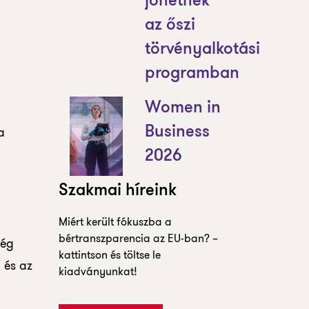
jöhetnek
az őszi
törvényalkotási
programban
Women in
a
Business
2026
Szakmai híreink
Miért került fókuszba a
bértranszparencia az EU-ban? –
ség
kattintson és töltse le
 és az
kiadványunkat!