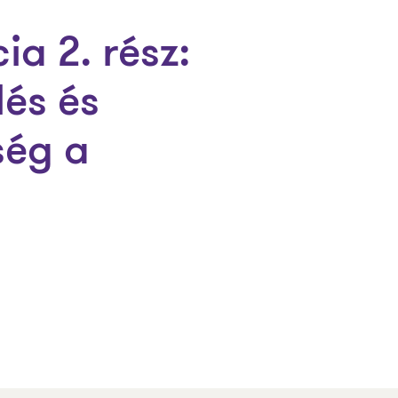
a 2. rész:
lés és
ség a