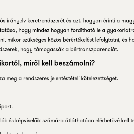
iós irányelv keretrendszerét és azt, hogyan érinti a mag
tatása, hogy mindez hogyan fordítható le a gyakorlatr
ülni, mikor szükséges közös bérértékelést lefolytatni, és 
ndszerek, hogy támogassák a bértranszparenciát.
ikortól, miről kell beszámolni?
a meg a rendszeres jelentéstételi kötelezettséget.
iport.
ók és képviselőik számára átláthatóan elérhetővé kell t