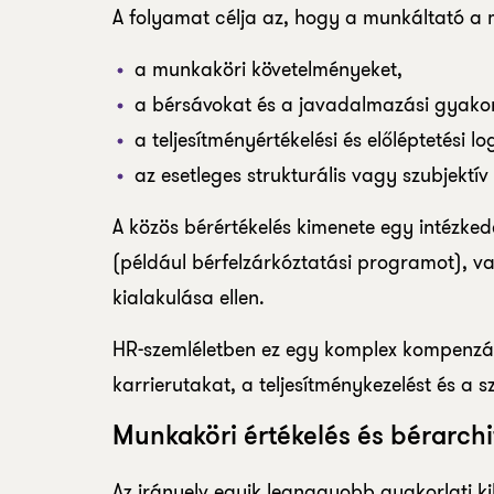
A folyamat célja az, hogy a munkáltató a m
a munkaköri követelményeket,
a bérsávokat és a javadalmazási gyakor
a teljesítményértékelési és előléptetési lo
az esetleges strukturális vagy szubjektív
A közös bérértékelés kimenete egy intézked
(például bérfelzárkóztatási programot), v
kialakulása ellen.
HR-szemléletben ez egy komplex kompenzáci
karrierutakat, a teljesítménykezelést és a s
Munkaköri értékelés és bérarchi
Az irányelv egyik legnagyobb gyakorlati 