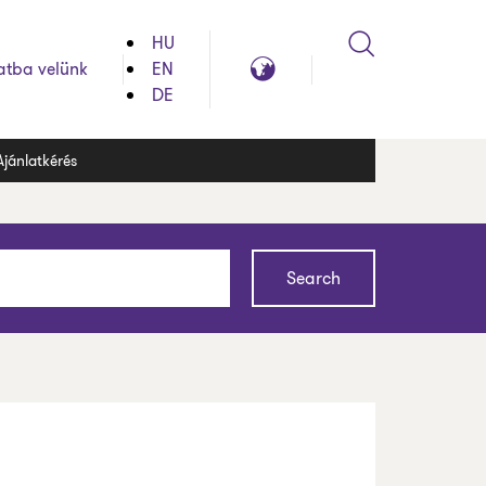
HU
Search
Global
atba velünk
EN
reach
DE
Ajánlatkérés
Search