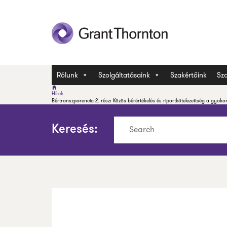
Rólunk
Szolgáltatásaink
Szakértőink
Sza
Hírek
Bértranszparencia 2. rész: Közös bérértékelés és riportkötelezettség a gyako
Keresés: