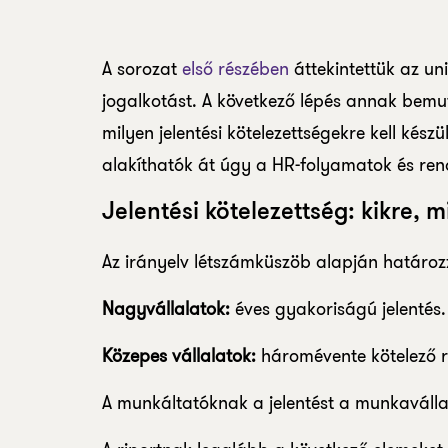
A sorozat
első részében
áttekintettük az un
jogalkotást. A következő lépés annak bemu
milyen jelentési kötelezettségekre kell kész
alakíthatók át úgy a HR-folyamatok és re
Jelentési kötelezettség: kikre, m
Az irányelv létszámküszöb alapján határozz
Nagyvállalatok:
éves gyakoriságú jelentés.
Közepes vállalatok:
háromévente kötelező r
A munkáltatóknak a jelentést a munkavállal