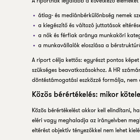
A riportnak legalább a következő elemeket 
átlag- és mediánbérkülönbség nemek sze
a kiegészítő és változó juttatások eltérése
a nők és férfiak aránya munkaköri kate
a munkavállalók eloszlása a bérstruktúrá
A riport célja kettős: egyrészt pontos képet
szükséges beavatkozásokhoz. A HR számára
döntéstámogatási eszközzé formálja, nem
Közös bérértékelés: mikor köte
Közös bérértékelést akkor kell elindítani,
eléri vagy meghaladja az irányelvben megh
eltérést objektív tényezőkkel nem lehet ki