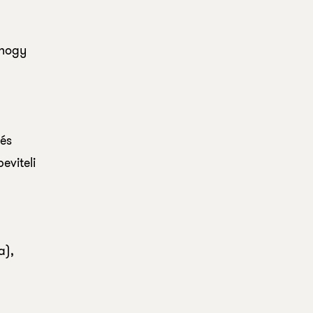
 hogy
 és
eviteli
a),