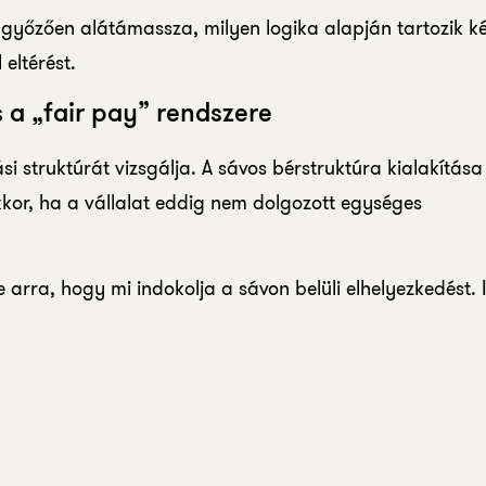
ggyőzően alátámassza, milyen logika alapján tartozik ké
eltérést.
 a „fair pay” rendszere
 struktúrát vizsgálja. A sávos bérstruktúra kialakítás
kor, ha a vállalat eddig nem dolgozott egységes
e arra, hogy mi indokolja a sávon belüli elhelyezkedést. 