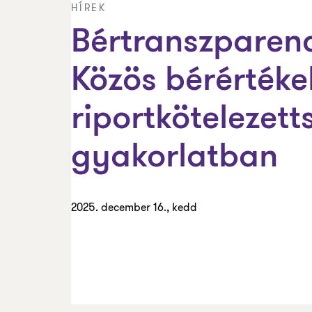
HÍREK
Bértranszparenci
Közös bérértéke
riportkötelezett
gyakorlatban
2025. december 16., kedd