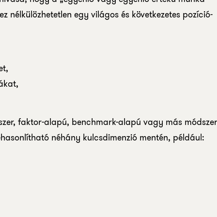
hhez nélkülözhetetlen egy világos és következetes pozíció-
et,
ákat,
ndszer, faktor-alapú, benchmark-alapú vagy más módszer
ehasonlítható néhány kulcsdimenzió mentén, például: