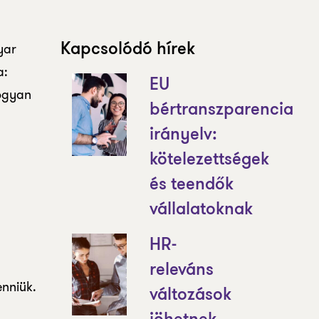
yar
Kapcsolódó hírek
a:
EU
hogyan
bértranszparencia
irányelv:
kötelezettségek
és teendők
vállalatoknak
HR-
releváns
enniük.
változások