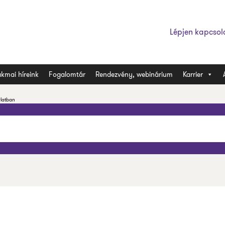
Lépjen kapcsol
kmai híreink
Fogalomtár
Rendezvény, webinárium
Karrier
rlatban