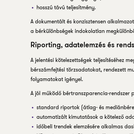
hosszú távú teljesítmény.
A dokumentált és konzisztensen alkalmazot
a bérkülönbségek indokolatlan megkülönbö
Riporting, adatelemzés és ren
A jelentési kötelezettségek teljesítéséhez 
bérszámfejtési törzsadatokat, rendezett mu
folyamatokat igényel.
A jól működő bértranszparencia-rendszer pil
standard riportok (átlag- és mediánbére
automatizált kimutatások a kötelező ad
időbeli trendek elemzésére alkalmas da