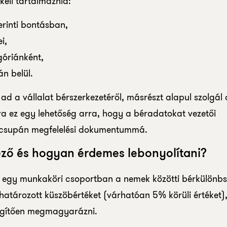
kell tartalmaznia:
rinti bontásban,
i,
góriánként,
n belül.
 ad a vállalat bérszerkezetéről, másrészt alapul szolgál 
 ez egy lehetőség arra, hogy a béradatokat vezetői
 csupán megfelelési dokumentummá.
lező és hogyan érdemes lebonyolítani?
 ha egy munkaköri csoportban a nemek közötti bérkülönb
atározott küszöbértéket (várhatóan 5% körüli értéket),
elégítően megmagyarázni.