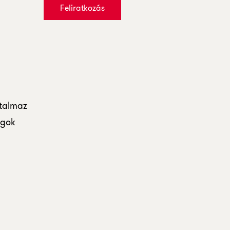
Feliratkozás
rtalmaz
ágok