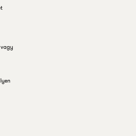
t
a vagy
Ilyen