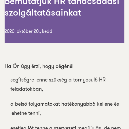
Bemutatjuk HR tanácsadási
szolgáltatásainkat
2020. október 20., kedd
Ha Ön úgy érzi, hogy cégénél
segítségre lenne szükség a tornyosuló HR
feladatokban,
a belső folyamatokat hatékonyabbá kellene és
lehetne tenni,
esetleg jót tenne a szervezeti megújulás, de nem