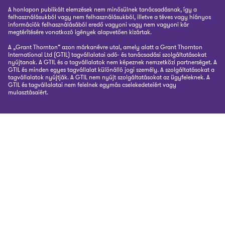
A honlapon publikált elemzések nem minősülnek tanácsadásnak, így a
felhasználásukból vagy nem felhasználásukból, illetve a téves vagy hiányos
információk felhasználásából eredő vagyoni vagy nem vagyoni kár
megtérítésére vonatkozó igények alapvetően kizártak.
A „Grant Thornton” azon márkanévre utal, amely alatt a Grant Thornton
International Ltd (GTIL) tagvállalatai adó- és tanácsadási szolgáltatásokat
nyújtanak. A GTIL és a tagvállalatok nem képeznek nemzetközi partnerséget. A
GTIL és minden egyes tagvállalat különálló jogi személy. A szolgáltatásokat a
tagvállalatok nyújtják. A GTIL nem nyújt szolgáltatásokat az ügyfeleknek. A
GTIL és tagvállalatai nem felelnek egymás cselekedeteiért vagy
mulasztásaiért.