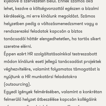
kijelölve a szervezeten belül. Ennek számos oka
lehet, kezdve a költségvonzattól egészen a bizalmi
kérdésekig, mi erre kínálunk megoldást. Számos
helyzetben pedig a változásmenedzsment vagy a
rendszerezési feladatok kapcsán a biztos
tanácsadói háttér elengedhetetlen, ha tartós sikert
szeretne elérni.
Éppen ezért HR szolgáltatásainkkal testreszabott
módon kínálunk eseti jellegű tanácsadást projektek
véghezvitelére, valamint folyamatos támogatást is
nyújtunk a HR munkatársi feladatokra
(outsourcing).
Egyedi igények felmérésében, valamint a konkrétan
felmerülő helyzet átbeszélése kapcsán kollégáink