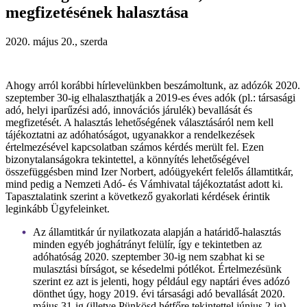
megfizetésének halasztása
2020. május 20., szerda
Ahogy arról korábbi hírlevelünkben beszámoltunk, az adózók 2020.
szeptember 30-ig elhalaszthatják a 2019-es éves adók (pl.: társasági
adó, helyi iparűzési adó, innovációs járulék) bevallását és
megfizetését. A halasztás lehetőségének választásáról nem kell
tájékoztatni az adóhatóságot, ugyanakkor a rendelkezések
értelmezésével kapcsolatban számos kérdés merült fel. Ezen
bizonytalanságokra tekintettel, a könnyítés lehetőségével
összefüggésben mind Izer Norbert, adóügyekért felelős államtitkár,
mind pedig a Nemzeti Adó- és Vámhivatal tájékoztatást adott ki.
Tapasztalatink szerint a következő gyakorlati kérdések érintik
leginkább Ügyfeleinket.
Az államtitkár úr nyilatkozata alapján a határidő-halasztás
minden egyéb joghátrányt felülír, így e tekintetben az
adóhatóság 2020. szeptember 30-ig nem szabhat ki se
mulasztási bírságot, se késedelmi pótlékot. Értelmezésünk
szerint ez azt is jelenti, hogy például egy naptári éves adózó
dönthet úgy, hogy 2019. évi társasági adó bevallását 2020.
május 31-ig (illetve Pünkösd hétfőre tekintettel június 2-ig)