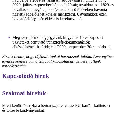
nyújtja be a 2019-es társasági adóbevallását június 2-ig –,
2020. július-szeptember hónapok 20-áig továbbra is a 1829-es
bevallásban megállapított (és 2020 első félévében havonta
fizetett) adóelőleget köteles megfizetni. Ugyanakkor, ezen
havi adóelőleg mérséklése is kérelmezhető.
Meg szeretnénk még jegyezni, hogy a 2019-es kapcsolt
ügyleteket bemutató transzferár-dokumentációk
elkészítésének határideje is 2020. szeptember 30-ra módosul.
Bízunk benne, hogy tájékoztatónkat hasznosnak találta. Amennyiben
további kérdése van a témával kapcsolatban, szívesen állunk
rendelkezésére.
Kapcsolódó hírek
Szakmai híreink
Miért került fókuszba a bértranszparencia az EU-ban? – kattintson
és töltse le kiadványunkat!