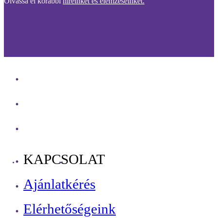
Olvassa el korábbi
híreinket és elemzéseinket.
KAPCSOLAT
Ajánlatkérés
Elérhetőségeink