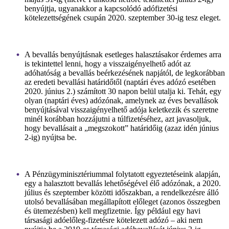
benyújtja, ugyanakkor a kapcsolódó adófizetési
kötelezettségének csupán 2020. szeptember 30-ig tesz eleget.
A bevallás benyújtásnak esetleges halasztásakor érdemes arra
is tekintettel lenni, hogy a visszaigényelhető adót az
adóhatóság a bevallás beérkezésének napjától, de legkorábban
az eredeti bevallási határidőtől (naptári éves adózó esetében
2020. június 2.) számított 30 napon belül utalja ki. Tehát, egy
olyan (naptári éves) adózónak, amelynek az éves bevallások
benyújtásával visszaigényelhető adója keletkezik és szeretne
minél korábban hozzájutni a túlfizetéséhez, azt javasoljuk,
hogy bevallásait a „megszokott” határidőig (azaz idén június
2-ig) nyújtsa be.
A Pénzügyminisztériummal folytatott egyeztetéseink alapján,
egy a halasztott bevallás lehetőségével élő adózónak, a 2020.
július és szeptember közötti időszakban, a rendelkezésre álló
utolsó bevallásában megállapított előleget (azonos összegben
és ütemezésben) kell megfizetnie. Így például egy havi
társasági adóelőleg-fizetésre kötelezett adózó – aki nem