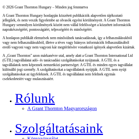
© 2026 Grant Thornton Hungary – Minden jog fenntartva
A Grant Thornton Hungary honlapján közzétett publikációk alapvetően tájékoztató
jellegűek, és nem veszik figyelembe az olvasók egyéni körülményeit. A Grant Thornton
Hungary semmilyen körülmények között nem vállal felelősséget a közzétett információk
naprakészségéért, pontosságáért, teljességéért és minőségéért.
A honlapon publikált elemzések nem minősülnek tanácsadásnak, így a felhasználásukból
vagy nem felhasználásukból, illetve a téves vagy hiányos információk felhasználásából
eredő vagyoni vagy nem vagyoni kár megtérítésére vonatkozó igények alapvetően kizártak.
A „Grant Thornton” azon márkanévre utal, amely alatt a Grant Thornton International Ltd
(GTIL) tagvállalatai adó- és tanácsadási szolgáltatásokat nyújtanak. A GTIL és a
tagvállalatok nem képeznek nemzetközi partnerséget. A GTIL és minden egyes tagvállalat
különálló jogi személy. A szolgáltatásokat a tagvállalatok nyújtják. A GTIL nem nyújt
szolgáltatásokat az ügyfeleknek. A GTIL és tagvállalatai nem felelnek egymás
cselekedeteiért vagy mulasztásaiért.
Rólunk
A Grant Thornton Magyarországon
Szolgáltatásaink
Könyvvizsgálat