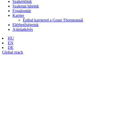
Szakértőink
Szakmai híreink
Fogalomtár
Karrier
Építsd karriered a Grant Thorntonnál
Elérhetőségeink
Ajánlatkérés
HU
EN
DE
Global reach