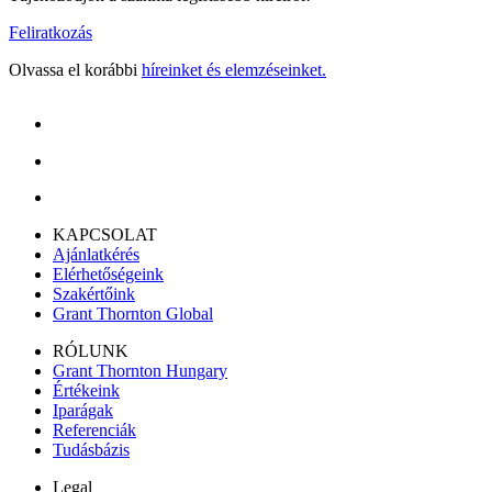
Feliratkozás
Olvassa el korábbi
híreinket és elemzéseinket.
KAPCSOLAT
Ajánlatkérés
Elérhetőségeink
Szakértőink
Grant Thornton Global
RÓLUNK
Grant Thornton Hungary
Értékeink
Iparágak
Referenciák
Tudásbázis
Legal