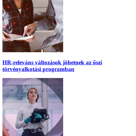
HR-releváns változások jöhetnek az őszi
törvényalkotási programban