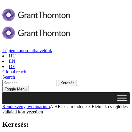
Lépjen kapcsolatba velünk
HU
EN
DE
Global reach
Search
Toggle Menu
Rendezvény, webinárium
A HR-es a mindenes? Életutak és fejlődés
vállalati környezetben
Keresés: