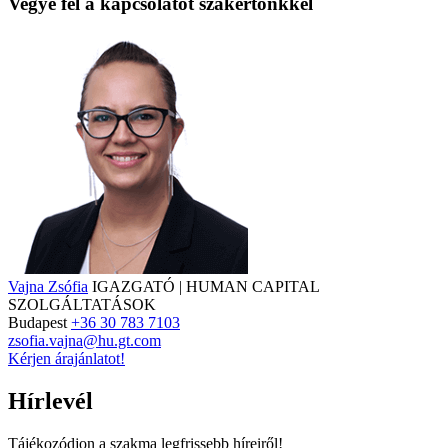
Vegye fel a kapcsolatot szakértőnkkel
Vajna Zsófia
IGAZGATÓ | HUMAN CAPITAL
SZOLGÁLTATÁSOK
Budapest
+36 30 783 7103
zsofia.vajna@hu.gt.com
Kérjen árajánlatot!
Hírlevél
Tájékozódjon a szakma legfrissebb híreiről!