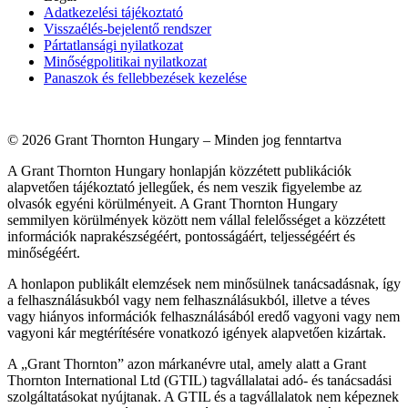
Adatkezelési tájékoztató
Visszaélés-bejelentő rendszer
Pártatlansági nyilatkozat
Minőségpolitikai nyilatkozat
Panaszok és fellebbezések kezelése
© 2026 Grant Thornton Hungary – Minden jog fenntartva
A Grant Thornton Hungary honlapján közzétett publikációk
alapvetően tájékoztató jellegűek, és nem veszik figyelembe az
olvasók egyéni körülményeit. A Grant Thornton Hungary
semmilyen körülmények között nem vállal felelősséget a közzétett
információk naprakészségéért, pontosságáért, teljességéért és
minőségéért.
A honlapon publikált elemzések nem minősülnek tanácsadásnak, így
a felhasználásukból vagy nem felhasználásukból, illetve a téves
vagy hiányos információk felhasználásából eredő vagyoni vagy nem
vagyoni kár megtérítésére vonatkozó igények alapvetően kizártak.
A „Grant Thornton” azon márkanévre utal, amely alatt a Grant
Thornton International Ltd (GTIL) tagvállalatai adó- és tanácsadási
szolgáltatásokat nyújtanak. A GTIL és a tagvállalatok nem képeznek