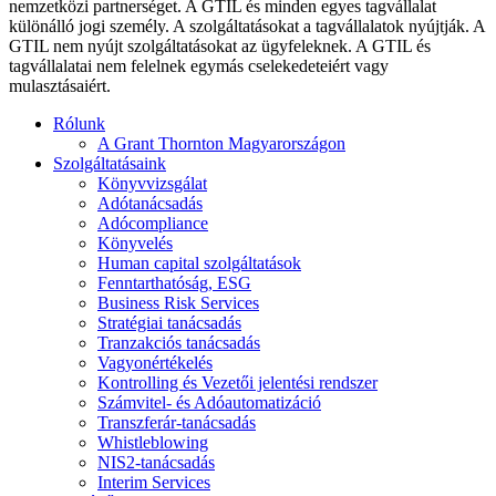
nemzetközi partnerséget. A GTIL és minden egyes tagvállalat
különálló jogi személy. A szolgáltatásokat a tagvállalatok nyújtják. A
GTIL nem nyújt szolgáltatásokat az ügyfeleknek. A GTIL és
tagvállalatai nem felelnek egymás cselekedeteiért vagy
mulasztásaiért.
Rólunk
A Grant Thornton Magyarországon
Szolgáltatásaink
Könyvvizsgálat
Adótanácsadás
Adócompliance
Könyvelés
Human capital szolgáltatások
Fenntarthatóság, ESG
Business Risk Services
Stratégiai tanácsadás
Tranzakciós tanácsadás
Vagyonértékelés
Kontrolling és Vezetői jelentési rendszer
Számvitel- és Adóautomatizáció
Transzferár-tanácsadás
Whistleblowing
NIS2-tanácsadás
Interim Services