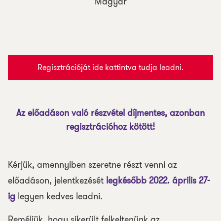
Magyar
Regisztrációját ide kattintva tudja leadni.
Az előadáson való részvétel díjmentes, azonban
regisztrációhoz kötött!
Kérjük, amennyiben szeretne részt venni az
előadáson, jelentkezését
legkésőbb 2022. április 27-
ig
legyen kedves leadni.
Reméljük, hogy sikerült felkeltenünk az