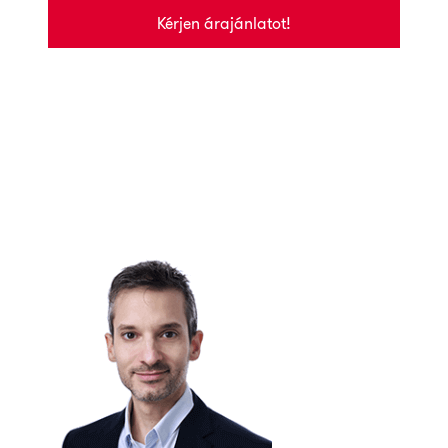
Kérjen árajánlatot!