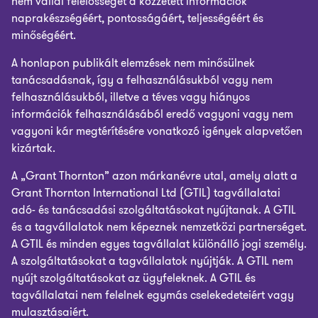
nem vállal felelősséget a közzétett információk
naprakészségéért, pontosságáért, teljességéért és
minőségéért.
A honlapon publikált elemzések nem minősülnek
tanácsadásnak, így a felhasználásukból vagy nem
felhasználásukból, illetve a téves vagy hiányos
információk felhasználásából eredő vagyoni vagy nem
vagyoni kár megtérítésére vonatkozó igények alapvetően
kizártak.
A „Grant Thornton” azon márkanévre utal, amely alatt a
Grant Thornton International Ltd (GTIL) tagvállalatai
adó- és tanácsadási szolgáltatásokat nyújtanak. A GTIL
és a tagvállalatok nem képeznek nemzetközi partnerséget.
A GTIL és minden egyes tagvállalat különálló jogi személy.
A szolgáltatásokat a tagvállalatok nyújtják. A GTIL nem
nyújt szolgáltatásokat az ügyfeleknek. A GTIL és
tagvállalatai nem felelnek egymás cselekedeteiért vagy
mulasztásaiért.