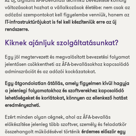
Az új, digitális ÁFA-bevallási technika bevezetése komoly
változásokat hozhat a vállalkozások életébe: nem csak az
adózási szempontokat kell figyelembe venniük, hanem az
IT-infrastruktúrájukat is fel kell készíteniük erre az új
rendszerre.
Kiknek ajánljuk szolgáltatásunkat?
Egy jól megtervezett és megvalósított bevezetési folyamat
jelentősen csökkentheti az ÁFA-bevallásokhoz kapcsolódó
adminszrációt és az adózói kockázatokat.
Egy átgondolatlan átállás, amely figyelmen kívül hagyja
a jelenlegi folyamatokhoz és szoftverekhez kapcsolódó
lehetőségeket és korlátokat, könnyen az ellenkező hatást
eredményezheti.
Ezért minden olyan cégnek, ahol az ÁFA-bevallás
előkészítése jelenleg több szoftver, személy és feladatkör
összehangolt működésével történik
érdemes először egy