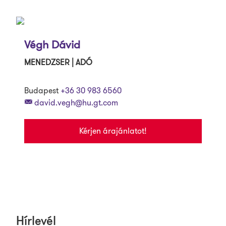
Végh Dávid
MENEDZSER | ADÓ
Budapest
+36 30 983 6560
david.vegh@hu.gt.com
Kérjen árajánlatot!
Hírlevél