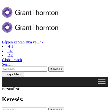
Lépjen kapcsolatba velünk
HU
EN
DE
Global reach
Search
Toggle Menu
e-számlázás
Keresés: