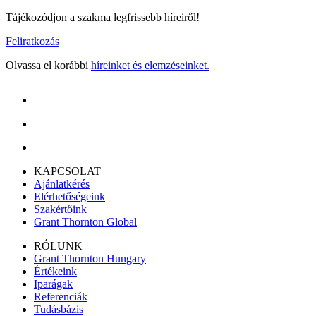
Tájékozódjon a szakma legfrissebb híreiről!
Feliratkozás
Olvassa el korábbi
híreinket és elemzéseinket.
KAPCSOLAT
Ajánlatkérés
Elérhetőségeink
Szakértőink
Grant Thornton Global
RÓLUNK
Grant Thornton Hungary
Értékeink
Iparágak
Referenciák
Tudásbázis