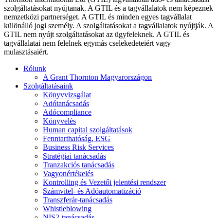
szolgáltatásokat nyújtanak. A GTIL és a tagvállalatok nem képeznek
nemzetközi partnerséget. A GTIL és minden egyes tagvállalat
különálló jogi személy. A szolgáltatásokat a tagvállalatok nyújtják. A
GTIL nem nyújt szolgáltatásokat az ügyfeleknek. A GTIL és
tagvállalatai nem felelnek egymás cselekedeteiért vagy
mulasztásaiért.
Rólunk
A Grant Thornton Magyarországon
Szolgáltatásaink
Könyvvizsgálat
Adótanácsadás
Adócompliance
Könyvelés
Human capital szolgáltatások
Fenntarthatóság, ESG
Business Risk Services
Stratégiai tanácsadás
Tranzakciós tanácsadás
Vagyonértékelés
Kontrolling és Vezetői jelentési rendszer
Számvitel- és Adóautomatizáció
Transzferár-tanácsadás
Whistleblowing
NIS2-tanácsadás