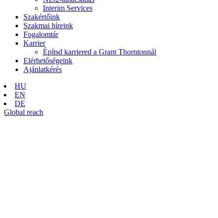
Interim Services
Szakértőink
Szakmai híreink
Fogalomtár
Karrier
Építsd karriered a Grant Thorntonnál
Elérhetőségeink
Ajánlatkérés
HU
EN
DE
Global reach