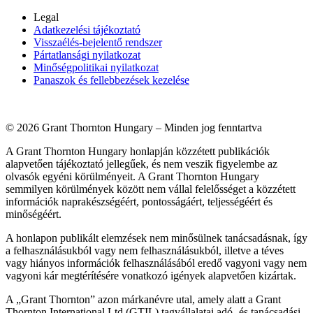
Legal
Adatkezelési tájékoztató
Visszaélés-bejelentő rendszer
Pártatlansági nyilatkozat
Minőségpolitikai nyilatkozat
Panaszok és fellebbezések kezelése
© 2026 Grant Thornton Hungary – Minden jog fenntartva
A Grant Thornton Hungary honlapján közzétett publikációk
alapvetően tájékoztató jellegűek, és nem veszik figyelembe az
olvasók egyéni körülményeit. A Grant Thornton Hungary
semmilyen körülmények között nem vállal felelősséget a közzétett
információk naprakészségéért, pontosságáért, teljességéért és
minőségéért.
A honlapon publikált elemzések nem minősülnek tanácsadásnak, így
a felhasználásukból vagy nem felhasználásukból, illetve a téves
vagy hiányos információk felhasználásából eredő vagyoni vagy nem
vagyoni kár megtérítésére vonatkozó igények alapvetően kizártak.
A „Grant Thornton” azon márkanévre utal, amely alatt a Grant
Thornton International Ltd (GTIL) tagvállalatai adó- és tanácsadási