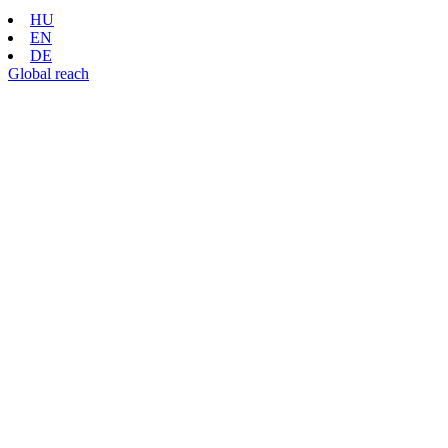
HU
EN
DE
Global reach