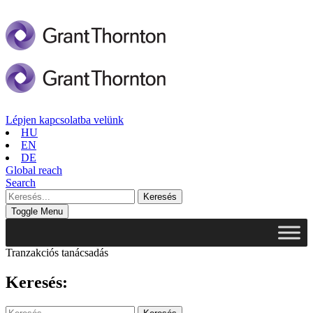
Lépjen kapcsolatba velünk
HU
EN
DE
Global reach
Search
Toggle Menu
Tranzakciós tanácsadás
Keresés: