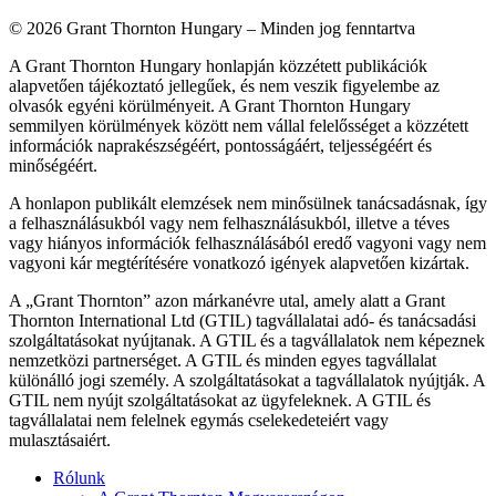
© 2026 Grant Thornton Hungary – Minden jog fenntartva
A Grant Thornton Hungary honlapján közzétett publikációk
alapvetően tájékoztató jellegűek, és nem veszik figyelembe az
olvasók egyéni körülményeit. A Grant Thornton Hungary
semmilyen körülmények között nem vállal felelősséget a közzétett
információk naprakészségéért, pontosságáért, teljességéért és
minőségéért.
A honlapon publikált elemzések nem minősülnek tanácsadásnak, így
a felhasználásukból vagy nem felhasználásukból, illetve a téves
vagy hiányos információk felhasználásából eredő vagyoni vagy nem
vagyoni kár megtérítésére vonatkozó igények alapvetően kizártak.
A „Grant Thornton” azon márkanévre utal, amely alatt a Grant
Thornton International Ltd (GTIL) tagvállalatai adó- és tanácsadási
szolgáltatásokat nyújtanak. A GTIL és a tagvállalatok nem képeznek
nemzetközi partnerséget. A GTIL és minden egyes tagvállalat
különálló jogi személy. A szolgáltatásokat a tagvállalatok nyújtják. A
GTIL nem nyújt szolgáltatásokat az ügyfeleknek. A GTIL és
tagvállalatai nem felelnek egymás cselekedeteiért vagy
mulasztásaiért.
Rólunk