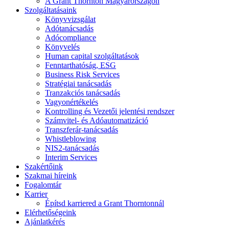
A Grant Thornton Magyarországon
Szolgáltatásaink
Könyvvizsgálat
Adótanácsadás
Adócompliance
Könyvelés
Human capital szolgáltatások
Fenntarthatóság, ESG
Business Risk Services
Stratégiai tanácsadás
Tranzakciós tanácsadás
Vagyonértékelés
Kontrolling és Vezetői jelentési rendszer
Számvitel- és Adóautomatizáció
Transzferár-tanácsadás
Whistleblowing
NIS2-tanácsadás
Interim Services
Szakértőink
Szakmai híreink
Fogalomtár
Karrier
Építsd karriered a Grant Thorntonnál
Elérhetőségeink
Ajánlatkérés