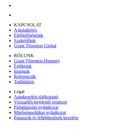
KAPCSOLAT
Ajánlatkérés
Elérhetőségeink
Szakértőink
Grant Thornton Global
RÓLUNK
Grant Thornton Hungary
Értékeink
Iparágak
Referenciák
Tudásbázis
Legal
Adatkezelési tájékoztató
Visszaélés-bejelentő rendszer
Pártatlansági nyilatkozat
Minőségpolitikai nyilatkozat
Panaszok és fellebbezések kezelése