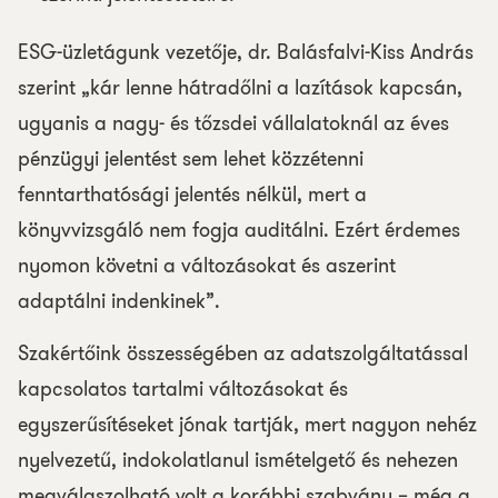
ESG-üzletágunk vezetője, dr. Balásfalvi-Kiss András
szerint „
kár lenne hátradőlni a lazítások kapcsán,
ugyanis a nagy- és tőzsdei vállalatoknál az éves
pénzügyi jelentést sem lehet közzétenni
fenntarthatósági jelentés nélkül, mert a
könyvvizsgáló nem fogja auditálni. Ezért érdemes
nyomon követni a változásokat és aszerint
adaptálni indenkinek
”.
Szakértőink összességében az adatszolgáltatással
kapcsolatos tartalmi változásokat és
egyszerűsítéseket jónak tartják, mert nagyon nehéz
nyelvezetű, indokolatlanul ismételgető és nehezen
megválaszolható volt a korábbi szabvány – még a