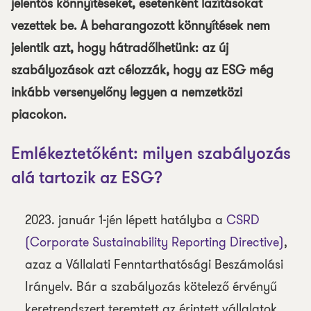
jelentős könnyítéseket, esetenként lazításokat
vezettek be. A beharangozott könnyítések nem
jelentik azt, hogy hátradőlhetünk: az új
szabályozások azt célozzák, hogy az ESG még
inkább versenyelőny legyen a nemzetközi
piacokon.
Emlékeztetőként: milyen szabályozás
alá tartozik az ESG?
2023. január 1-jén lépett hatályba a
CSRD
(Corporate Sustainability Reporting Directive)
,
azaz a Vállalati Fenntarthatósági Beszámolási
Irányelv. Bár a szabályozás kötelező érvényű
keretrendszert teremtett az érintett vállalatok