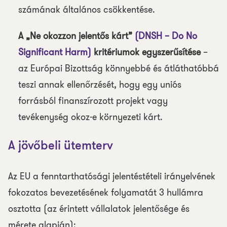
számának általános csökkentése.
A „Ne okozzon jelentős kárt”
(DNSH – Do No
Significant Harm)
kritériumok egyszerűsítése
–
az Európai Bizottság könnyebbé és átláthatóbbá
teszi annak ellenőrzését, hogy egy uniós
forrásból finanszírozott projekt vagy
tevékenység okoz-e környezeti kárt.
A jövőbeli ütemterv
Az EU a fenntarthatósági jelentéstételi irányelvének
fokozatos bevezetésének folyamatát 3 hullámra
osztotta (az érintett vállalatok jelentősége és
mérete alapján):