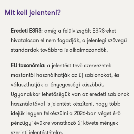
Mit kell jelenteni?
Eredeti ESRS
: amíg a felülvizsgált ESRS-eket
hivatalosan el nem fogadják, a jelenlegi szövegű
standardok továbbra is alkalmazandók.
EU taxonómia
: a jelentést tevő szervezetek
mostantól használhatják az új sablonokat, és
választhatják a lényegességi küszöböt.
Ugyanakkor lehetőségük van az eredeti sablonok
használatával is jelentést készíteni, hogy több
idejük legyen felkészülni a 2026-ban véget érő
pénzügyi évükre vonatkozó új követelmények
szerinti jelentéstételre.