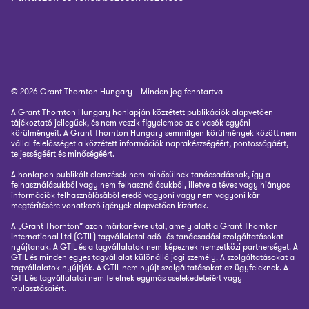
© 2026 Grant Thornton Hungary – Minden jog fenntartva
A Grant Thornton Hungary honlapján közzétett publikációk alapvetően
tájékoztató jellegűek, és nem veszik figyelembe az olvasók egyéni
körülményeit. A Grant Thornton Hungary semmilyen körülmények között nem
vállal felelősséget a közzétett információk naprakészségéért, pontosságáért,
teljességéért és minőségéért.
A honlapon publikált elemzések nem minősülnek tanácsadásnak, így a
felhasználásukból vagy nem felhasználásukból, illetve a téves vagy hiányos
információk felhasználásából eredő vagyoni vagy nem vagyoni kár
megtérítésére vonatkozó igények alapvetően kizártak.
A „Grant Thornton” azon márkanévre utal, amely alatt a Grant Thornton
International Ltd (GTIL) tagvállalatai adó- és tanácsadási szolgáltatásokat
nyújtanak. A GTIL és a tagvállalatok nem képeznek nemzetközi partnerséget. A
GTIL és minden egyes tagvállalat különálló jogi személy. A szolgáltatásokat a
tagvállalatok nyújtják. A GTIL nem nyújt szolgáltatásokat az ügyfeleknek. A
GTIL és tagvállalatai nem felelnek egymás cselekedeteiért vagy
mulasztásaiért.