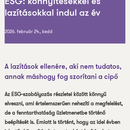
ESG: könnyítésekkel és
lazításokkal indul az év
2026. február 24., kedd
A lazítások ellenére, aki nem tudatos,
annak máshogy fog szorítani a cipő
Az ESG-szabályozás részletei között könnyű
elveszni, ami értelemszerűen nehezíti a megfelelést,
de a fenntarthatóság üzletmenetbe történő
beépítését is. Emiatt is történt, hogy az idei évben