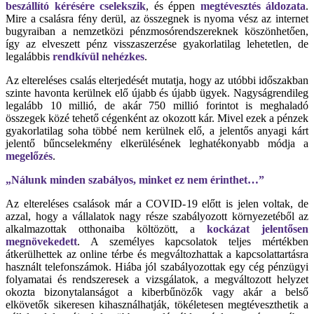
beszállító kérésére cselekszik
, és éppen
megtévesztés áldozat
a
.
Mire a csalásra fény derül, az összegnek is nyoma vész az internet
bugyraiban a nemzetközi pénzmosórendszereknek köszönhetően,
így az elveszett pénz visszaszerzése gyakorlatilag lehetetlen, de
legalábbis
rendkívül nehézkes
.
Az eltereléses csalás elterjedését mutatja, hogy az utóbbi időszakban
szinte havonta kerülnek elő újabb és újabb ügyek. Nagyságrendileg
legalább 10 millió, de akár 750 millió forintot is meghaladó
összegek közé tehető cégenként az okozott kár. Mivel ezek a pénzek
gyakorlatilag soha többé nem kerülnek elő, a jelentős anyagi kárt
jelentő bűncselekmény elkerülésének leghatékonyabb módja a
megelőzés
.
„Nálunk minden szabályos, minket ez nem érinthet…”
Az eltereléses csalások már a COVID-19 előtt is jelen voltak, de
azzal, hogy a vállalatok nagy része szabályozott környezetéből az
alkalmazottak otthonaiba költözött, a
kockázat jelentősen
megnövekedett
. A személyes kapcsolatok teljes mértékben
átkerülhettek az online térbe és megváltozhattak a kapcsolattartásra
használt telefonszámok. Hiába jól szabályozottak egy cég pénzügyi
folyamatai és rendszeresek a vizsgálatok, a megváltozott helyzet
okozta bizonytalanságot a kiberbűnözők vagy akár a belső
elkövetők sikeresen kihasználhatják, tökéletesen megtéveszthetik a