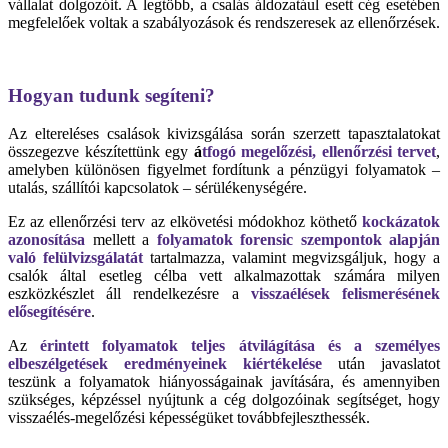
vállalat dolgozóit. A legtöbb, a csalás áldozatául esett cég esetében
megfelelőek voltak a szabályozások és rendszeresek az ellenőrzések.
Hogyan tudunk segíteni?
Az eltereléses csalások kivizsgálása során szerzett tapasztalatokat
összegezve készítettünk egy
á
tfogó megelőzési, ellenőrzési tervet
,
amelyben különösen figyelmet fordítunk a pénzügyi folyamatok –
utalás, szállítói kapcsolatok – sérülékenységére.
Ez az ellenőrzési terv az elkövetési módokhoz köthető
kockázatok
azonosítása
mellett a
folyamatok forensic szempontok alapján
való felülvizsgálatát
tartalmazza, valamint megvizsgáljuk, hogy a
csalók által esetleg célba vett alkalmazottak számára milyen
eszközkészlet áll rendelkezésre a
visszaélések felismerésének
elősegítésére
.
Az
érintett folyamatok teljes átvilágítása és a személyes
elbeszélgetések eredményeinek kiértékelése
után javaslatot
teszünk a folyamatok hiányosságainak javítására, és amennyiben
szükséges, képzéssel nyújtunk a cég dolgozóinak segítséget, hogy
visszaélés-megelőzési képességüket továbbfejleszthessék.