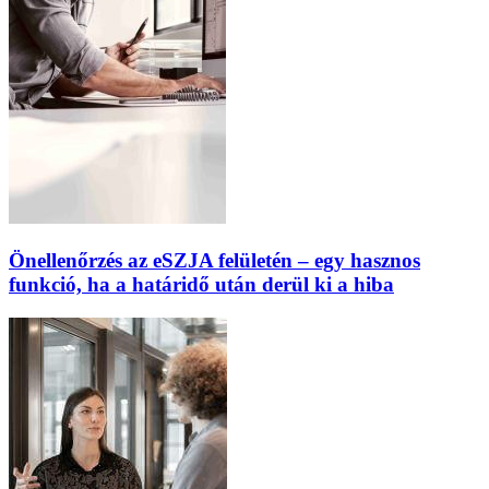
Önellenőrzés az eSZJA felületén – egy hasznos
funkció, ha a határidő után derül ki a hiba