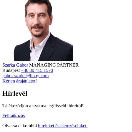
Szarka Gábor
MANAGING PARTNER
Budapest
+36 30 415 1570
gabor.szarka@hu.gt.com
Kérjen árajánlatot!
Hírlevél
Tájékozódjon a szakma legfrissebb híreiről!
Feliratkozás
Olvassa el korábbi
híreinket és elemzéseinket.