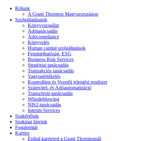
Rólunk
A Grant Thornton Magyarországon
Szolgáltatásaink
Könyvvizsgálat
Adótanácsadás
Adócompliance
Könyvelés
Human capital szolgáltatások
Fenntarthatóság, ESG
Business Risk Services
Stratégiai tanácsadás
Tranzakciós tanácsadás
Vagyonértékelés
Kontrolling és Vezetői jelentési rendszer
Számvitel- és Adóautomatizáció
Transzferár-tanácsadás
Whistleblowing
NIS2-tanácsadás
Interim Services
Szakértőink
Szakmai híreink
Fogalomtár
Karrier
Építsd karriered a Grant Thorntonnál