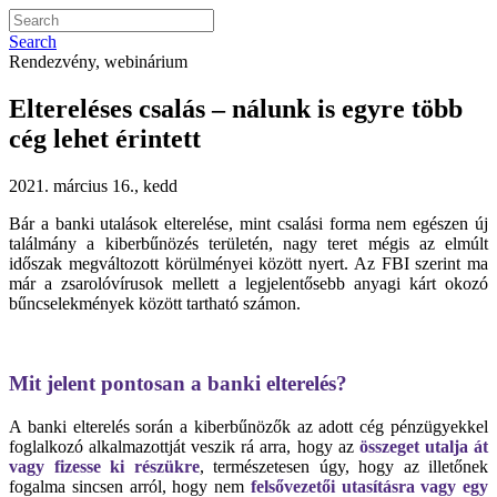
Search
Rendezvény, webinárium
Eltereléses csalás – nálunk is egyre több
cég lehet érintett
2021. március 16., kedd
Bár a banki utalások elterelése, mint csalási forma nem egészen új
találmány a kiberbűnözés területén, nagy teret mégis az elmúlt
időszak megváltozott körülményei között nyert. Az FBI szerint ma
már a zsarolóvírusok mellett a legjelentősebb anyagi kárt okozó
bűncselekmények között tartható számon.
Mit jelent pontosan a banki elterelés?
A banki elterelés során a kiberbűnözők az adott cég pénzügyekkel
foglalkozó alkalmazottját veszik rá arra, hogy az
összeget utalja át
vagy fizesse ki részükre
, természetesen úgy, hogy az illetőnek
fogalma sincsen arról, hogy nem
felsővezetői utasításra
vagy egy