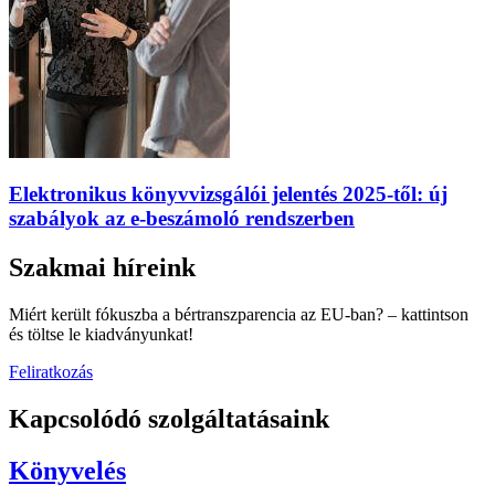
Elektronikus könyvvizsgálói jelentés 2025-től: új
szabályok az e-beszámoló rendszerben
Szakmai híreink
Miért került fókuszba a bértranszparencia az EU-ban? – kattintson
és töltse le kiadványunkat!
Feliratkozás
Kapcsolódó szolgáltatásaink
Könyvelés