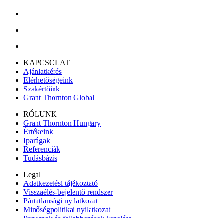
KAPCSOLAT
Ajánlatkérés
Elérhetőségeink
Szakértőink
Grant Thornton Global
RÓLUNK
Grant Thornton Hungary
Értékeink
Iparágak
Referenciák
Tudásbázis
Legal
Adatkezelési tájékoztató
Visszaélés-bejelentő rendszer
Pártatlansági nyilatkozat
Minőségpolitikai nyilatkozat