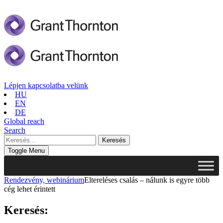
Lépjen kapcsolatba velünk
HU
EN
DE
Global reach
Search
Toggle Menu
Rendezvény, webinárium
Eltereléses csalás – nálunk is egyre több
cég lehet érintett
Keresés: