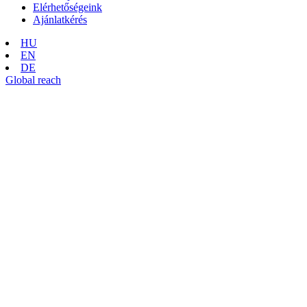
Elérhetőségeink
Ajánlatkérés
HU
EN
DE
Global reach