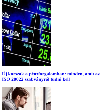
Új korszak a pénzforgalomban: minden, amit az
ISO 20022 szabványról tudni kell