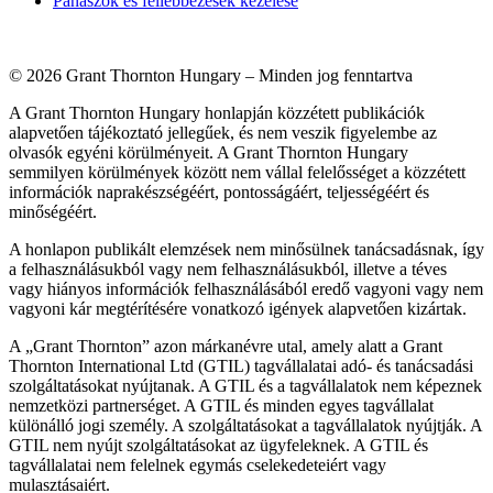
Panaszok és fellebbezések kezelése
© 2026 Grant Thornton Hungary – Minden jog fenntartva
A Grant Thornton Hungary honlapján közzétett publikációk
alapvetően tájékoztató jellegűek, és nem veszik figyelembe az
olvasók egyéni körülményeit. A Grant Thornton Hungary
semmilyen körülmények között nem vállal felelősséget a közzétett
információk naprakészségéért, pontosságáért, teljességéért és
minőségéért.
A honlapon publikált elemzések nem minősülnek tanácsadásnak, így
a felhasználásukból vagy nem felhasználásukból, illetve a téves
vagy hiányos információk felhasználásából eredő vagyoni vagy nem
vagyoni kár megtérítésére vonatkozó igények alapvetően kizártak.
A „Grant Thornton” azon márkanévre utal, amely alatt a Grant
Thornton International Ltd (GTIL) tagvállalatai adó- és tanácsadási
szolgáltatásokat nyújtanak. A GTIL és a tagvállalatok nem képeznek
nemzetközi partnerséget. A GTIL és minden egyes tagvállalat
különálló jogi személy. A szolgáltatásokat a tagvállalatok nyújtják. A
GTIL nem nyújt szolgáltatásokat az ügyfeleknek. A GTIL és
tagvállalatai nem felelnek egymás cselekedeteiért vagy
mulasztásaiért.