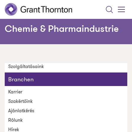
Search
Toggle
Menu
Chemie & Pharmaindustrie
Szolgáltatásaink
Branchen
Karrier
Szakértőink
Ajánlatkérés
Rólunk
Hírek