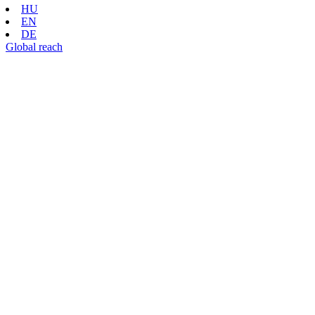
HU
EN
DE
Global reach