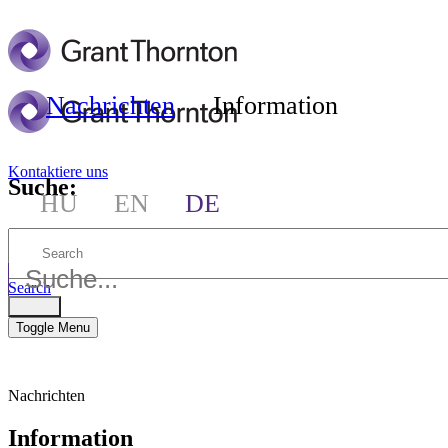
Nachrichten
Information
Kontaktiere uns
Suche:
HU
EN
DE
Global reach
Search
Search
Toggle Menu
Nachrichten
Information