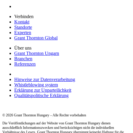
Verbinden
Kontakt
Standorte
Experten
Grant Thornton Global
Über uns
Grant Thornton Ungarn
Branchen
Referenzen
Hinweise zur Datenverarbeitung
Whistleblowing system
Erklärung zur Unparteilichkeit
Qualitätspolitische Erklärung
© 2026 Grant Thornton Hungary – Alle Rechte vorbehalten
Die Veröffentlichungen auf der Website von Grant Thornton Hungary dienen
ausschließlich Informationszwecken und berücksichtigen nicht die individuellen
Verhältnisse des Lesers. Grant Thornton Hungary übernimmt keinerlei Haftung für die